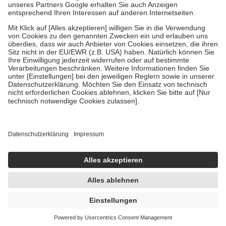
Um das Engagement der Versicherten für ihre eigene Gesundheit zu
stärken und die besondere Stellung der Familie zu unterstützen,
fallen
keine Zuzahlungen
an bei:
• Kindern und Jugendlichen bis zum vollendeten 18. Lebensjahr
mit Ausnahme der Fahrkosten
• Untersuchungen zur Vorsorge und Früherkennung, die von der
GKV getragen werden
• empfohlenen Schutzimpfungen
• Harn- und Blutteststreifen
Wir nutzen Trusted Shops als unabhängigen Dienstleister für die
Einholung von Bewertungen. Trusted Shops hat Maßnahmen
getroffen, um sicherzustellen, dass es sich um echte Bewertungen
handelt. Mehr Informationen findest du hier:
https://help.etrusted.com/hc/de/articles/4419944605341
Einige Bilder und Inhalte wurden unter Zuhilfenahme künstlicher
Intelligenz erstellt.