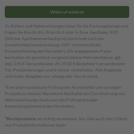
Widerruf erklären
Zu Risiken und Nebenwirkungen lesen Sie die Packungsbeilage und
fragen Sie Ihre Ärztin, Ihren Arzt oder in Ihrer Apotheke. AVP:
Üblicher Apothekenverkaufspreis berechnet nach der
Arzneimittelpreisverordnung. UVP: Unverbindliche
Preisempfehlung des Herstellers. Die angegebenen Preise
beinhalten die gesetzlich vorgeschriebene Mehrwertsteuer, ggf.
zzgl. 3,95 € Versandkosten. Ab 29,00 € Bestell­wert versand­kosten­
frei. Preisänderungen und Irrtümer vorbehalten. Alle Angebote
und Gratis-Beigaben nur solange der Vorrat reicht.
1
Eine pharmazeutische Prüfung der Arzneimittel und sonstigen
Produkte in deinem Warenkorb beinhaltet die Durchführung von
Wechselwirkungschecks und die Prüfung etwaiger
Anwendungshinweise des Herstellers.
2
Biozidprodukte
vorsichtig verwenden. Vor Gebrauch stets Etikett
und Produktinformationen lesen.