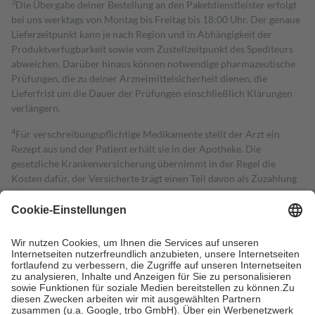
3
Die Übergabe deiner Bestellung an den Paketdienstleister erfolgt
bei uns werktags von Montag bis Freitag bis 18:00 Uhr. Der genaue
Lieferzeitpunkt kann je nach Region und in Abhängigkeit der
Produktverfügbarkeit sowie vom Zustellzeitpunkt des Spediteurs
abweichen. Darüber hinaus können notwendige pharmazeutische
Prüfungen, die zu deiner Arzneimittelsicherheit dienen, die
Lieferfrist um die Dauer der Prüfungen einschließlich Klärungen
verlängern.
4
Für verschreibungspflichtige Medikamente stellt der Arzt ein
Rezept aus und der Patient erhält sie in der Apotheke. Die
gesetzliche Krankenversicherung übernimmt in der Regel die
Kosten dafür, der Versicherte trägt einen Teil davon als Zuzahlung
mit.
Grundsätzlich leisten Mitglieder Zuzahlungen in Höhe von zehn
Prozent des Abgabepreises,
mindestens
jedoch
fünf Euro
und
höchstens zehn Euro.
Es sind jedoch nie mehr als die tatsächlichen
Kosten der Leistung zu entrichten.
Diese Regeln gelten grundsätzlich auch für Online-Apotheken.
Bei Heilmitteln und häuslicher Krankenpflege beträgt die
Zuzahlung zehn Prozent der Kosten sowie zehn Euro je
Verordnung.