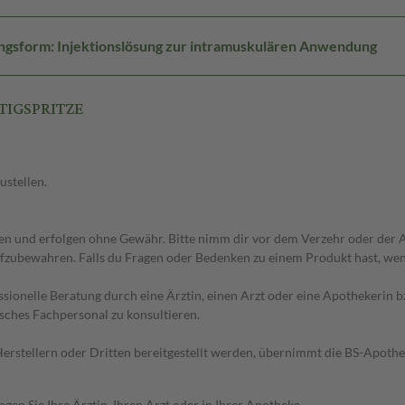
ngsform: Injektionslösung zur intramuskulären Anwendung
RTIGSPRITZE
ustellen.
 und erfolgen ohne Gewähr. Bitte nimm dir vor dem Verzehr oder der An
fzubewahren. Falls du Fragen oder Bedenken zu einem Produkt hast, wende
essionelle Beratung durch eine Ärztin, einen Arzt oder eine Apothekerin
sches Fachpersonal zu konsultieren.
n Herstellern oder Dritten bereitgestellt werden, übernimmt die BS-Apot
en Sie Ihre Ärztin, Ihren Arzt oder in Ihrer Apotheke.