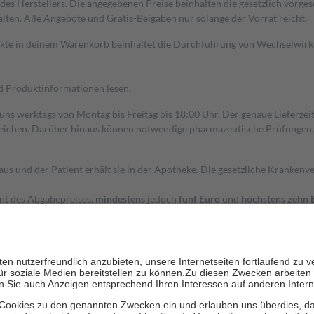
s Herstellers. Die angegebenen Preise beinhalten die gesetzlich vorgesc
alten. Alle Angebote und Gratis-Beigaben nur solange der Vorrat reicht.
dukte in deinem Warenkorb beinhaltet die Durchführung von Wechselwir
nd Produktinformationen lesen.
 uns werktags von Montag bis Freitag bis 18:00 Uhr. Der genaue Lieferze
ichen. Darüber hinaus können notwendige pharmazeutische Prüfungen, die
aus und der Patient erhält sie in der Apotheke. Die gesetzliche Krankenv
ent des Abgabepreises,
mindestens
jedoch
fünf Euro
und
höchstens zehn 
zehn Prozent der Kosten sowie zehn Euro je Verordnung.
rken und die besondere Stellung der Familie zu unterstützen, fallen
kein
 Ausnahme der Fahrkosten
 getragen werden