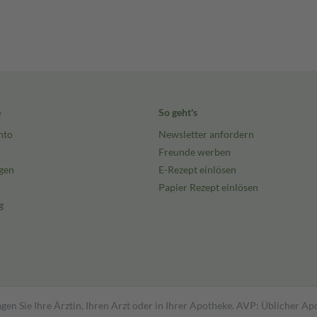
e
So geht's
nto
Newsletter anfordern
Freunde werben
gen
E-Rezept einlösen
Papier Rezept einlösen
g
gen Sie Ihre Ärztin, Ihren Arzt oder in Ihrer Apotheke. AVP: Üblicher A