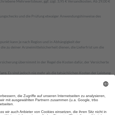
hriebene Mehrwertsteuer, ggf. zzgl. 3,95 € Versandkosten. Ab 29,00 €
kungschecks und die Prüfung etwaiger Anwendungshinweise des
itpunkt kann je nach Region und in Abhängigkeit der
 zu deiner Arzneimittelsicherheit dienen, die Lieferfrist um die
ersicherung übernimmt in der Regel die Kosten dafür, der Versicherte
Euro.
Es sind jedoch nie mehr als die tatsächlichen Kosten der Leistung
e Zuzahlungen
an bei: