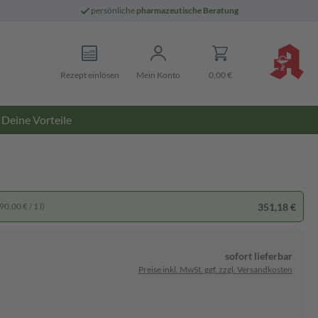
persönliche
pharmazeutische Beratung
Rezept einlösen
Mein Konto
0,00 €
Deine Vorteile
351,18 €
0,00 € / 1 l)
sofort lieferbar
Preise inkl. MwSt. ggf. zzgl. Versandkosten