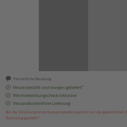
Abbildung kann abweichen
Persönliche Beratung
Heute bestellt und morgen geliefert³
Wechselwirkungscheck inklusive
Versandkostenfreie Lieferung
Bei der Einlösung eines Kassenrezeptes werden nur die gesetzlichen 
Rechnung gestellt.⁴