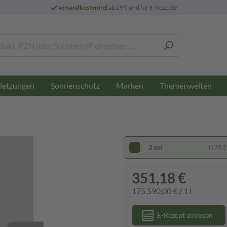
versandkostenfrei
ab 29 € und für E-Rezepte
letzungen
Sonnenschutz
Marken
Themenwelten
2 ml
(175.59
351,18 €
175.590,00 € / 1 l
E-Rezept einlösen