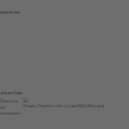
Bewerte uns
Sanicare App