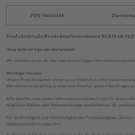
PZN: 04616146
Darreichu
Produktdetails/Produktinformationen BERIRAB FE
Diese Seite wird gerade überarbeitet!
Wir arbeiten daran, dir hier bald alle wichtigen Informationen bereitz
Wichtiger Hinweis:
Unsere Produktangaben dienen ausschließlich zu Informationszwecken
Warnhinweise sorgfältig zu lesen und diese für spätere Rückfragen au
Bitte beachte, dass unsere Informationen keinen Ersatz für eine prof
möglichen Risiken oder Nebenwirkungen empfehlen wir dir, medizini
Für die Richtigkeit und Vollständigkeit der Produktangaben, die vo
selbstverständlich unberührt.
Zu Risiken und Nebenwirkungen lesen Sie die Packungsbeilage und frag