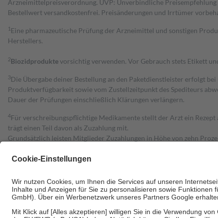
Arzneimittelpreisverordnung. UVP: Unverbindliche Preisempfehlung de
Bestell­wert versand­kosten­frei. Preisänderungen und Irrtümer vorbeh
1
Eine pharmazeutische Prüfung der Arzneimittel und sonstigen Pro
Herstellers.
2
Biozidprodukte
vorsichtig verwenden. Vor Gebrauch stets Etikett u
3
Die Übergabe deiner Bestellung an den Paketdienstleister erfolgt bei
Produktverfügbarkeit sowie vom Zustellzeitpunkt des Spediteurs abwe
Dauer der Prüfungen einschließlich Klärungen verlängern.
4
Für verschreibungspflichtige Medikamente stellt der Arzt ein Rezept 
trägt einen Teil davon als Zuzahlung mit.
Grundsätzlich leisten Mitglieder Zuzahlungen in Höhe von zehn Proz
zu entrichten.
Diese Regeln gelten grundsätzlich auch für Online-Apotheken.
Bei Heilmitteln und häuslicher Krankenpflege beträgt die Zuzahlung 
Um das Engagement der Versicherten für ihre eigene Gesundheit zu stä
• Kindern und Jugendlichen bis zum vollendeten 18. Lebensjahr mit
• Untersuchungen zur Vorsorge und Früherkennung, die von der GKV
• empfohlenen Schutzimpfungen