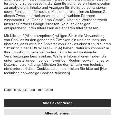
Diese Regeln gelten grundsätzlich auch für Online-Apotheken.
Bei Heilmitteln und häuslicher Krankenpflege beträgt die
Zuzahlung zehn Prozent der Kosten sowie zehn Euro je
Verordnung.
Um das Engagement der Versicherten für ihre eigene Gesundheit zu
stärken und die besondere Stellung der Familie zu unterstützen,
fallen
keine Zuzahlungen
an bei:
• Kindern und Jugendlichen bis zum vollendeten 18. Lebensjahr
mit Ausnahme der Fahrkosten
• Untersuchungen zur Vorsorge und Früherkennung, die von der
GKV getragen werden
• empfohlenen Schutzimpfungen
• Harn- und Blutteststreifen
Wir nutzen Trusted Shops als unabhängigen Dienstleister für die
Einholung von Bewertungen. Trusted Shops hat Maßnahmen
getroffen, um sicherzustellen, dass es sich um echte Bewertungen
handelt. Mehr Informationen findest du hier:
https://help.etrusted.com/hc/de/articles/4419944605341
Einige Bilder und Inhalte wurden unter Zuhilfenahme künstlicher
Intelligenz erstellt.