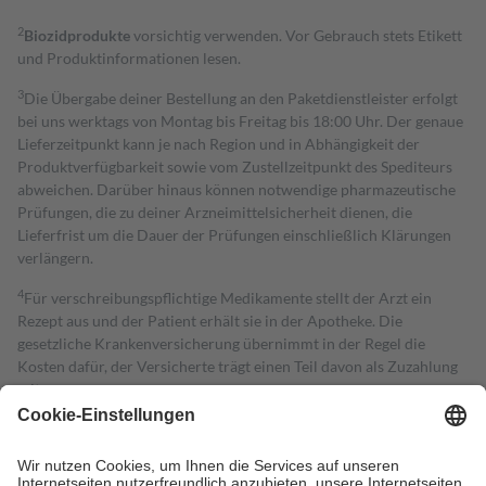
2
Biozidprodukte
vorsichtig verwenden. Vor Gebrauch stets Etikett
und Produktinformationen lesen.
3
Die Übergabe deiner Bestellung an den Paketdienstleister erfolgt
bei uns werktags von Montag bis Freitag bis 18:00 Uhr. Der genaue
Lieferzeitpunkt kann je nach Region und in Abhängigkeit der
Produktverfügbarkeit sowie vom Zustellzeitpunkt des Spediteurs
abweichen. Darüber hinaus können notwendige pharmazeutische
Prüfungen, die zu deiner Arzneimittelsicherheit dienen, die
Lieferfrist um die Dauer der Prüfungen einschließlich Klärungen
verlängern.
4
Für verschreibungspflichtige Medikamente stellt der Arzt ein
Rezept aus und der Patient erhält sie in der Apotheke. Die
gesetzliche Krankenversicherung übernimmt in der Regel die
Kosten dafür, der Versicherte trägt einen Teil davon als Zuzahlung
mit.
Grundsätzlich leisten Mitglieder Zuzahlungen in Höhe von zehn
Prozent des Abgabepreises,
mindestens
jedoch
fünf Euro
und
höchstens zehn Euro.
Es sind jedoch nie mehr als die tatsächlichen
Kosten der Leistung zu entrichten.