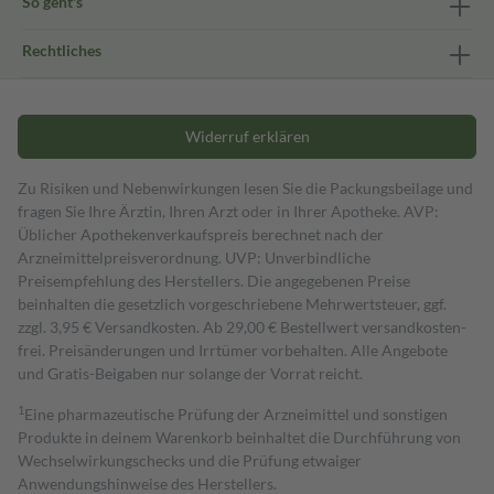
So geht's
Rechtliches
Widerruf erklären
Zu Risiken und Nebenwirkungen lesen Sie die Packungsbeilage und
fragen Sie Ihre Ärztin, Ihren Arzt oder in Ihrer Apotheke. AVP:
Üblicher Apothekenverkaufspreis berechnet nach der
Arzneimittelpreisverordnung. UVP: Unverbindliche
Preisempfehlung des Herstellers. Die angegebenen Preise
beinhalten die gesetzlich vorgeschriebene Mehrwertsteuer, ggf.
zzgl. 3,95 € Versandkosten. Ab 29,00 € Bestell­wert versand­kosten­
frei. Preisänderungen und Irrtümer vorbehalten. Alle Angebote
und Gratis-Beigaben nur solange der Vorrat reicht.
1
Eine pharmazeutische Prüfung der Arzneimittel und sonstigen
Produkte in deinem Warenkorb beinhaltet die Durchführung von
Wechselwirkungschecks und die Prüfung etwaiger
Anwendungshinweise des Herstellers.