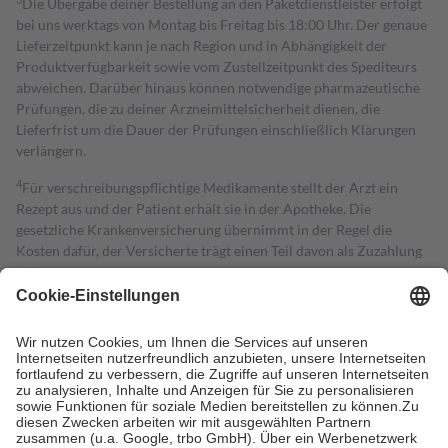
Die Übergabe deiner Bestellung an den Paketdienstleister erfolgt
bei uns werktags von Montag bis Freitag bis 18:00 Uhr. Der genaue
Lieferzeitpunkt kann je nach Region und in Abhängigkeit der
Produktverfügbarkeit sowie vom Zustellzeitpunkt des Spediteurs
abweichen. Darüber hinaus können notwendige pharmazeutische
Prüfungen, die zu deiner Arzneimittelsicherheit dienen, die
Lieferfrist um die Dauer der Prüfungen einschließlich Klärungen
verlängern.
4
Für verschreibungspflichtige Medikamente stellt der Arzt ein
Rezept aus und der Patient erhält sie in der Apotheke. Die
gesetzliche Krankenversicherung übernimmt in der Regel die
Kosten dafür, der Versicherte trägt einen Teil davon als Zuzahlung
mit.
Grundsätzlich leisten Mitglieder Zuzahlungen in Höhe von zehn
Prozent des Abgabepreises,
mindestens
jedoch
fünf Euro
und
höchstens zehn Euro.
Es sind jedoch nie mehr als die tatsächlichen
Kosten der Leistung zu entrichten.
Diese Regeln gelten grundsätzlich auch für Online-Apotheken.
Bei Heilmitteln und häuslicher Krankenpflege beträgt die
Zuzahlung zehn Prozent der Kosten sowie zehn Euro je
Verordnung.