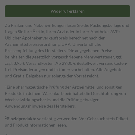
Widerruf erklären
Zu Risiken und Nebenwirkungen lesen Sie die Packungsbeilage und
fragen Sie Ihre Ärztin, Ihren Arzt oder in Ihrer Apotheke. AVP:
Üblicher Apothekenverkaufspreis berechnet nach der
Arzneimittelpreisverordnung. UVP: Unverbindliche
Preisempfehlung des Herstellers. Die angegebenen Preise
beinhalten die gesetzlich vorgeschriebene Mehrwertsteuer, ggf.
zzgl. 3,95 € Versandkosten. Ab 29,00 € Bestell­wert versand­kosten­
frei. Preisänderungen und Irrtümer vorbehalten. Alle Angebote
und Gratis-Beigaben nur solange der Vorrat reicht.
1
Eine pharmazeutische Prüfung der Arzneimittel und sonstigen
Produkte in deinem Warenkorb beinhaltet die Durchführung von
Wechselwirkungschecks und die Prüfung etwaiger
Anwendungshinweise des Herstellers.
2
Biozidprodukte
vorsichtig verwenden. Vor Gebrauch stets Etikett
und Produktinformationen lesen.
3