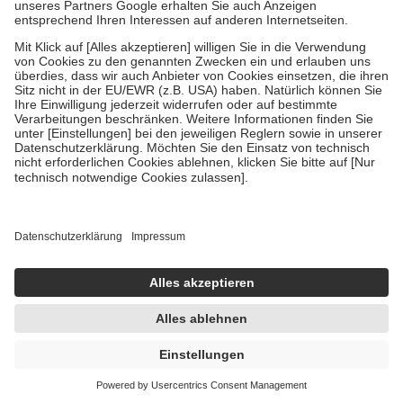
Um das Engagement der Versicherten für ihre eigene Gesundheit zu
stärken und die besondere Stellung der Familie zu unterstützen,
fallen
keine Zuzahlungen
an bei:
• Kindern und Jugendlichen bis zum vollendeten 18. Lebensjahr
mit Ausnahme der Fahrkosten
• Untersuchungen zur Vorsorge und Früherkennung, die von der
GKV getragen werden
• empfohlenen Schutzimpfungen
• Harn- und Blutteststreifen
Wir nutzen Trusted Shops als unabhängigen Dienstleister für die
Einholung von Bewertungen. Trusted Shops hat Maßnahmen
getroffen, um sicherzustellen, dass es sich um echte Bewertungen
handelt. Mehr Informationen findest du hier:
https://help.etrusted.com/hc/de/articles/4419944605341
Einige Bilder und Inhalte wurden unter Zuhilfenahme künstlicher
Intelligenz erstellt.