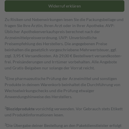
Widerruf erklären
Zu Risiken und Nebenwirkungen lesen Sie die Packungsbeilage und
fragen Sie Ihre Ärztin, Ihren Arzt oder in Ihrer Apotheke. AVP:
Üblicher Apothekenverkaufspreis berechnet nach der
Arzneimittelpreisverordnung. UVP: Unverbindliche
Preisempfehlung des Herstellers. Die angegebenen Preise
beinhalten die gesetzlich vorgeschriebene Mehrwertsteuer, ggf.
zzgl. 3,95 € Versandkosten. Ab 29,00 € Bestell­wert versand­kosten­
frei. Preisänderungen und Irrtümer vorbehalten. Alle Angebote
und Gratis-Beigaben nur solange der Vorrat reicht.
1
Eine pharmazeutische Prüfung der Arzneimittel und sonstigen
Produkte in deinem Warenkorb beinhaltet die Durchführung von
Wechselwirkungschecks und die Prüfung etwaiger
Anwendungshinweise des Herstellers.
2
Biozidprodukte
vorsichtig verwenden. Vor Gebrauch stets Etikett
und Produktinformationen lesen.
3
Die Übergabe deiner Bestellung an den Paketdienstleister erfolgt