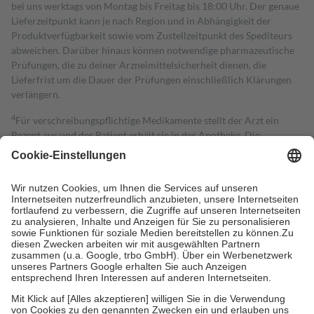
bei uns werktags von Montag bis Freitag bis 18:00 Uhr. Der genaue
Lieferzeitpunkt kann je nach Region und in Abhängigkeit der
Produktverfügbarkeit sowie vom Zustellzeitpunkt des Spediteurs
abweichen. Darüber hinaus können notwendige pharmazeutische
Prüfungen, die zu deiner Arzneimittelsicherheit dienen, die
Lieferfrist um die Dauer der Prüfungen einschließlich Klärungen
verlängern.
4
Für verschreibungspflichtige Medikamente stellt der Arzt ein
Rezept aus und der Patient erhält sie in der Apotheke. Die
gesetzliche Krankenversicherung übernimmt in der Regel die
Kosten dafür, der Versicherte trägt einen Teil davon als Zuzahlung
mit.
Grundsätzlich leisten Mitglieder Zuzahlungen in Höhe von zehn
Prozent des Abgabepreises,
mindestens
jedoch
fünf Euro
und
höchstens zehn Euro.
Es sind jedoch nie mehr als die tatsächlichen
Kosten der Leistung zu entrichten.
Diese Regeln gelten grundsätzlich auch für Online-Apotheken.
Bei Heilmitteln und häuslicher Krankenpflege beträgt die
Zuzahlung zehn Prozent der Kosten sowie zehn Euro je
Verordnung.
Um das Engagement der Versicherten für ihre eigene Gesundheit zu