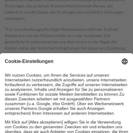
Prüfungen, die zu deiner Arzneimittelsicherheit dienen, die
Lieferfrist um die Dauer der Prüfungen einschließlich Klärungen
verlängern.
4
Für verschreibungspflichtige Medikamente stellt der Arzt ein
Rezept aus und der Patient erhält sie in der Apotheke. Die
gesetzliche Krankenversicherung übernimmt in der Regel die
Kosten dafür, der Versicherte trägt einen Teil davon als Zuzahlung
mit.
Grundsätzlich leisten Mitglieder Zuzahlungen in Höhe von zehn
Prozent des Abgabepreises,
mindestens
jedoch
fünf Euro
und
höchstens zehn Euro.
Es sind jedoch nie mehr als die tatsächlichen
Kosten der Leistung zu entrichten.
Diese Regeln gelten grundsätzlich auch für Online-Apotheken.
Bei Heilmitteln und häuslicher Krankenpflege beträgt die
Zuzahlung zehn Prozent der Kosten sowie zehn Euro je
Verordnung.
Um das Engagement der Versicherten für ihre eigene Gesundheit zu
stärken und die besondere Stellung der Familie zu unterstützen,
fallen
keine Zuzahlungen
an bei:
• Kindern und Jugendlichen bis zum vollendeten 18. Lebensjahr