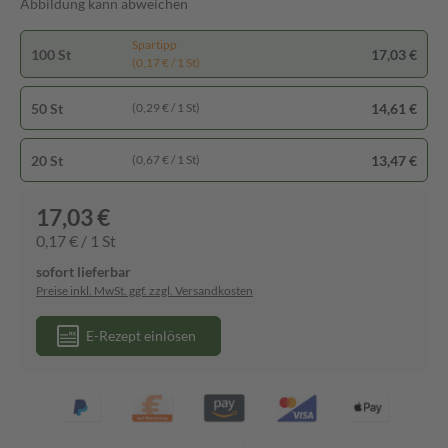
Abbildung kann abweichen
Spartipp
100 St
17,03 €
(0,17 € / 1 St)
50 St
14,61 €
(0,29 € / 1 St)
20 St
13,47 €
(0,67 € / 1 St)
17,03 €
0,17 € / 1 St
sofort lieferbar
Preise inkl. MwSt. ggf. zzgl. Versandkosten
E-Rezept einlösen