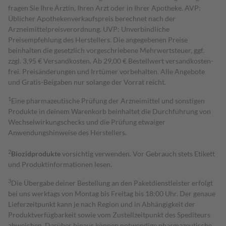
fragen Sie Ihre Ärztin, Ihren Arzt oder in Ihrer Apotheke. AVP:
Üblicher Apothekenverkaufspreis berechnet nach der
Arzneimittelpreisverordnung. UVP: Unverbindliche
Preisempfehlung des Herstellers. Die angegebenen Preise
beinhalten die gesetzlich vorgeschriebene Mehrwertsteuer, ggf.
zzgl. 3,95 € Versandkosten. Ab 29,00 € Bestell­wert versand­kosten­
frei. Preisänderungen und Irrtümer vorbehalten. Alle Angebote
und Gratis-Beigaben nur solange der Vorrat reicht.
1
Eine pharmazeutische Prüfung der Arzneimittel und sonstigen
Produkte in deinem Warenkorb beinhaltet die Durchführung von
Wechselwirkungschecks und die Prüfung etwaiger
Anwendungshinweise des Herstellers.
2
Biozidprodukte
vorsichtig verwenden. Vor Gebrauch stets Etikett
und Produktinformationen lesen.
3
Die Übergabe deiner Bestellung an den Paketdienstleister erfolgt
bei uns werktags von Montag bis Freitag bis 18:00 Uhr. Der genaue
Lieferzeitpunkt kann je nach Region und in Abhängigkeit der
Produktverfügbarkeit sowie vom Zustellzeitpunkt des Spediteurs
abweichen. Darüber hinaus können notwendige pharmazeutische