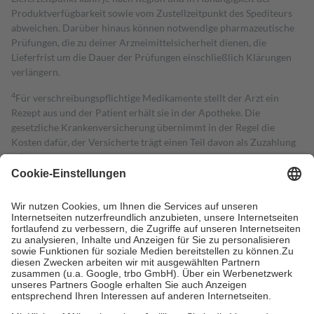
Produktverfügbarkeit sowie vom Zustellzeitpunkt des Spediteurs
abweichen. Darüber hinaus können notwendige pharmazeutische
Prüfungen, die zu deiner Arzneimittelsicherheit dienen, die
Lieferfrist um die Dauer der Prüfungen einschließlich Klärungen
verlängern.
4
Für verschreibungspflichtige Medikamente stellt der Arzt ein
Rezept aus und der Patient erhält sie in der Apotheke. Die
gesetzliche Krankenversicherung übernimmt in der Regel die
Kosten dafür, der Versicherte trägt einen Teil davon als Zuzahlung
mit.
Grundsätzlich leisten Mitglieder Zuzahlungen in Höhe von zehn
Prozent des Abgabepreises,
mindestens
jedoch
fünf Euro
und
höchstens zehn Euro.
Es sind jedoch nie mehr als die tatsächlichen
Kosten der Leistung zu entrichten.
Diese Regeln gelten grundsätzlich auch für Online-Apotheken.
Bei Heilmitteln und häuslicher Krankenpflege beträgt die
Zuzahlung zehn Prozent der Kosten sowie zehn Euro je
Verordnung.
Um das Engagement der Versicherten für ihre eigene Gesundheit zu
stärken und die besondere Stellung der Familie zu unterstützen,