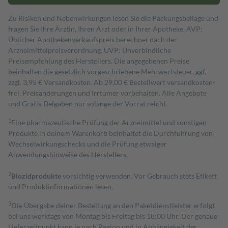
Zu Risiken und Nebenwirkungen lesen Sie die Packungsbeilage und
fragen Sie Ihre Ärztin, Ihren Arzt oder in Ihrer Apotheke. AVP:
Üblicher Apothekenverkaufspreis berechnet nach der
Arzneimittelpreisverordnung. UVP: Unverbindliche
Preisempfehlung des Herstellers. Die angegebenen Preise
beinhalten die gesetzlich vorgeschriebene Mehrwertsteuer, ggf.
zzgl. 3,95 € Versandkosten. Ab 29,00 € Bestell­wert versand­kosten­
frei. Preisänderungen und Irrtümer vorbehalten. Alle Angebote
und Gratis-Beigaben nur solange der Vorrat reicht.
1
Eine pharmazeutische Prüfung der Arzneimittel und sonstigen
Produkte in deinem Warenkorb beinhaltet die Durchführung von
Wechselwirkungschecks und die Prüfung etwaiger
Anwendungshinweise des Herstellers.
2
Biozidprodukte
vorsichtig verwenden. Vor Gebrauch stets Etikett
und Produktinformationen lesen.
3
Die Übergabe deiner Bestellung an den Paketdienstleister erfolgt
bei uns werktags von Montag bis Freitag bis 18:00 Uhr. Der genaue
Lieferzeitpunkt kann je nach Region und in Abhängigkeit der