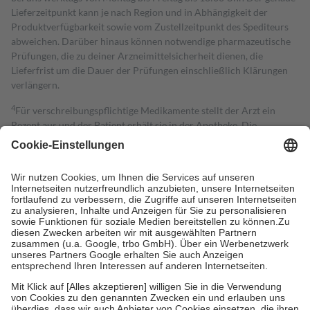
Lieferzeitpunkt kann je nach Region und in Abhängigkeit der
Produktverfügbarkeit sowie vom Zustellzeitpunkt des Spediteurs
abweichen. Darüber hinaus können notwendige pharmazeutische
Prüfungen, die zu deiner Arzneimittelsicherheit dienen, die
Lieferfrist um die Dauer der Prüfungen einschließlich Klärungen
verlängern.
4
Für verschreibungspflichtige Medikamente stellt der Arzt ein
Rezept aus und der Patient erhält sie in der Apotheke. Die
gesetzliche Krankenversicherung übernimmt in der Regel die
Kosten dafür, der Versicherte trägt einen Teil davon als Zuzahlung
mit.
Grundsätzlich leisten Mitglieder Zuzahlungen in Höhe von zehn
Prozent des Abgabepreises,
mindestens
jedoch
fünf Euro
und
höchstens zehn Euro.
Es sind jedoch nie mehr als die tatsächlichen
Kosten der Leistung zu entrichten.
Diese Regeln gelten grundsätzlich auch für Online-Apotheken.
Bei Heilmitteln und häuslicher Krankenpflege beträgt die
Zuzahlung zehn Prozent der Kosten sowie zehn Euro je
Verordnung.
Um das Engagement der Versicherten für ihre eigene Gesundheit zu