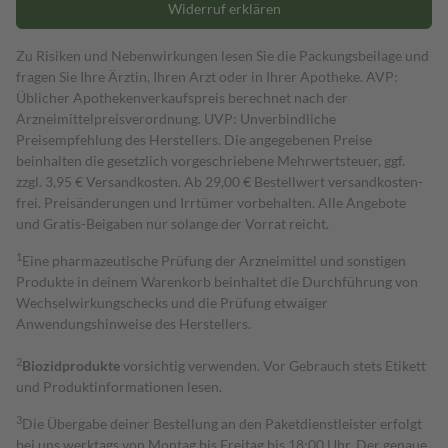
Widerruf erklären
Zu Risiken und Nebenwirkungen lesen Sie die Packungsbeilage und
fragen Sie Ihre Ärztin, Ihren Arzt oder in Ihrer Apotheke. AVP:
Üblicher Apothekenverkaufspreis berechnet nach der
Arzneimittelpreisverordnung. UVP: Unverbindliche
Preisempfehlung des Herstellers. Die angegebenen Preise
beinhalten die gesetzlich vorgeschriebene Mehrwertsteuer, ggf.
zzgl. 3,95 € Versandkosten. Ab 29,00 € Bestell­wert versand­kosten­
frei. Preisänderungen und Irrtümer vorbehalten. Alle Angebote
und Gratis-Beigaben nur solange der Vorrat reicht.
1
Eine pharmazeutische Prüfung der Arzneimittel und sonstigen
Produkte in deinem Warenkorb beinhaltet die Durchführung von
Wechselwirkungschecks und die Prüfung etwaiger
Anwendungshinweise des Herstellers.
2
Biozidprodukte
vorsichtig verwenden. Vor Gebrauch stets Etikett
und Produktinformationen lesen.
3
Die Übergabe deiner Bestellung an den Paketdienstleister erfolgt
bei uns werktags von Montag bis Freitag bis 18:00 Uhr. Der genaue