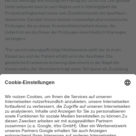
bei uns werktags von Montag bis Freitag bis 18:00 Uhr. Der genaue
Lieferzeitpunkt kann je nach Region und in Abhängigkeit der
Produktverfügbarkeit sowie vom Zustellzeitpunkt des Spediteurs
abweichen. Darüber hinaus können notwendige pharmazeutische
Prüfungen, die zu deiner Arzneimittelsicherheit dienen, die
Lieferfrist um die Dauer der Prüfungen einschließlich Klärungen
verlängern.
4
Für verschreibungspflichtige Medikamente stellt der Arzt ein
Rezept aus und der Patient erhält sie in der Apotheke. Die
gesetzliche Krankenversicherung übernimmt in der Regel die
Kosten dafür, der Versicherte trägt einen Teil davon als Zuzahlung
mit.
Grundsätzlich leisten Mitglieder Zuzahlungen in Höhe von zehn
Prozent des Abgabepreises,
mindestens
jedoch
fünf Euro
und
höchstens zehn Euro.
Es sind jedoch nie mehr als die tatsächlichen
Kosten der Leistung zu entrichten.
Diese Regeln gelten grundsätzlich auch für Online-Apotheken.
Bei Heilmitteln und häuslicher Krankenpflege beträgt die
Zuzahlung zehn Prozent der Kosten sowie zehn Euro je
Verordnung.
Um das Engagement der Versicherten für ihre eigene Gesundheit zu