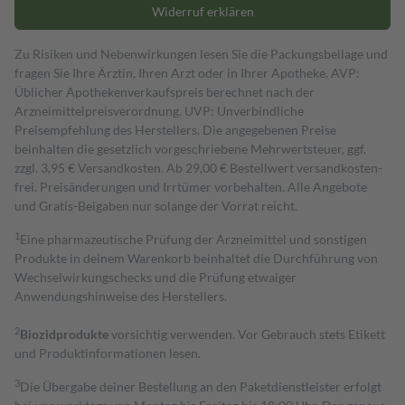
Widerruf erklären
Zu Risiken und Nebenwirkungen lesen Sie die Packungsbeilage und
fragen Sie Ihre Ärztin, Ihren Arzt oder in Ihrer Apotheke. AVP:
Üblicher Apothekenverkaufspreis berechnet nach der
Arzneimittelpreisverordnung. UVP: Unverbindliche
Preisempfehlung des Herstellers. Die angegebenen Preise
beinhalten die gesetzlich vorgeschriebene Mehrwertsteuer, ggf.
zzgl. 3,95 € Versandkosten. Ab 29,00 € Bestell­wert versand­kosten­
frei. Preisänderungen und Irrtümer vorbehalten. Alle Angebote
und Gratis-Beigaben nur solange der Vorrat reicht.
1
Eine pharmazeutische Prüfung der Arzneimittel und sonstigen
Produkte in deinem Warenkorb beinhaltet die Durchführung von
Wechselwirkungschecks und die Prüfung etwaiger
Anwendungshinweise des Herstellers.
2
Biozidprodukte
vorsichtig verwenden. Vor Gebrauch stets Etikett
und Produktinformationen lesen.
3
Die Übergabe deiner Bestellung an den Paketdienstleister erfolgt