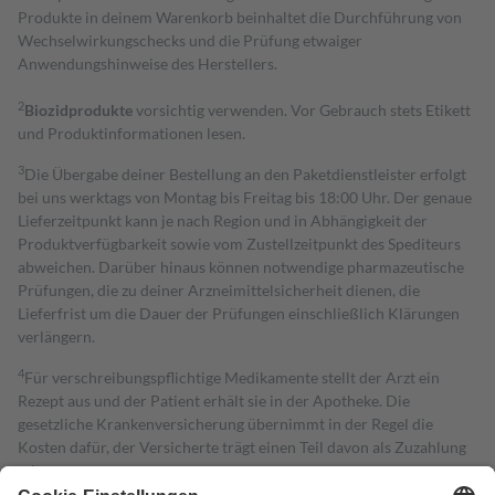
Produkte in deinem Warenkorb beinhaltet die Durchführung von
Wechselwirkungschecks und die Prüfung etwaiger
Anwendungshinweise des Herstellers.
2
Biozidprodukte
vorsichtig verwenden. Vor Gebrauch stets Etikett
und Produktinformationen lesen.
3
Die Übergabe deiner Bestellung an den Paketdienstleister erfolgt
bei uns werktags von Montag bis Freitag bis 18:00 Uhr. Der genaue
Lieferzeitpunkt kann je nach Region und in Abhängigkeit der
Produktverfügbarkeit sowie vom Zustellzeitpunkt des Spediteurs
abweichen. Darüber hinaus können notwendige pharmazeutische
Prüfungen, die zu deiner Arzneimittelsicherheit dienen, die
Lieferfrist um die Dauer der Prüfungen einschließlich Klärungen
verlängern.
4
Für verschreibungspflichtige Medikamente stellt der Arzt ein
Rezept aus und der Patient erhält sie in der Apotheke. Die
gesetzliche Krankenversicherung übernimmt in der Regel die
Kosten dafür, der Versicherte trägt einen Teil davon als Zuzahlung
mit.
Grundsätzlich leisten Mitglieder Zuzahlungen in Höhe von zehn