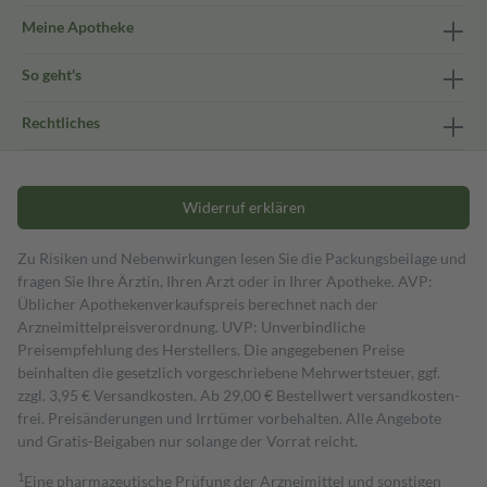
Meine Apotheke
So geht's
Rechtliches
Widerruf erklären
Zu Risiken und Nebenwirkungen lesen Sie die Packungsbeilage und
fragen Sie Ihre Ärztin, Ihren Arzt oder in Ihrer Apotheke. AVP:
Üblicher Apothekenverkaufspreis berechnet nach der
Arzneimittelpreisverordnung. UVP: Unverbindliche
Preisempfehlung des Herstellers. Die angegebenen Preise
beinhalten die gesetzlich vorgeschriebene Mehrwertsteuer, ggf.
zzgl. 3,95 € Versandkosten. Ab 29,00 € Bestell­wert versand­kosten­
frei. Preisänderungen und Irrtümer vorbehalten. Alle Angebote
und Gratis-Beigaben nur solange der Vorrat reicht.
1
Eine pharmazeutische Prüfung der Arzneimittel und sonstigen