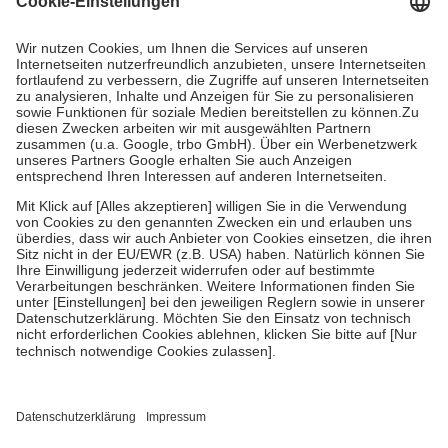
Prozent des Abgabepreises,
mindestens
jedoch
fünf Euro
und
höchstens zehn Euro.
Es sind jedoch nie mehr als die tatsächlichen
Kosten der Leistung zu entrichten.
Diese Regeln gelten grundsätzlich auch für Online-Apotheken.
Bei Heilmitteln und häuslicher Krankenpflege beträgt die
Zuzahlung zehn Prozent der Kosten sowie zehn Euro je
Verordnung.
Um das Engagement der Versicherten für ihre eigene Gesundheit zu
stärken und die besondere Stellung der Familie zu unterstützen,
fallen
keine Zuzahlungen
an bei:
• Kindern und Jugendlichen bis zum vollendeten 18. Lebensjahr
mit Ausnahme der Fahrkosten
• Untersuchungen zur Vorsorge und Früherkennung, die von der
GKV getragen werden
• empfohlenen Schutzimpfungen
• Harn- und Blutteststreifen
Wir nutzen Trusted Shops als unabhängigen Dienstleister für die
Einholung von Bewertungen. Trusted Shops hat Maßnahmen
getroffen, um sicherzustellen, dass es sich um echte Bewertungen
handelt. Mehr Informationen findest du hier: