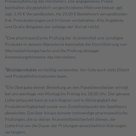
Preisempfehlung des Herstellers. Die angegebenen Preise
beinhalten die gesetzlich vorgeschriebene Mehrwertsteuer, ggf.
zzgl. 3,95 € Versandkosten. Ab 29,00 € Bestell­wert versand­kosten­
frei. Preisänderungen und Irrtümer vorbehalten. Alle Angebote
und Gratis-Beigaben nur solange der Vorrat reicht.
1
Eine pharmazeutische Prüfung der Arzneimittel und sonstigen
Produkte in deinem Warenkorb beinhaltet die Durchführung von
Wechselwirkungschecks und die Prüfung etwaiger
Anwendungshinweise des Herstellers.
2
Biozidprodukte
vorsichtig verwenden. Vor Gebrauch stets Etikett
und Produktinformationen lesen.
3
Die Übergabe deiner Bestellung an den Paketdienstleister erfolgt
bei uns werktags von Montag bis Freitag bis 18:00 Uhr. Der genaue
Lieferzeitpunkt kann je nach Region und in Abhängigkeit der
Produktverfügbarkeit sowie vom Zustellzeitpunkt des Spediteurs
abweichen. Darüber hinaus können notwendige pharmazeutische
Prüfungen, die zu deiner Arzneimittelsicherheit dienen, die
Lieferfrist um die Dauer der Prüfungen einschließlich Klärungen
verlängern.