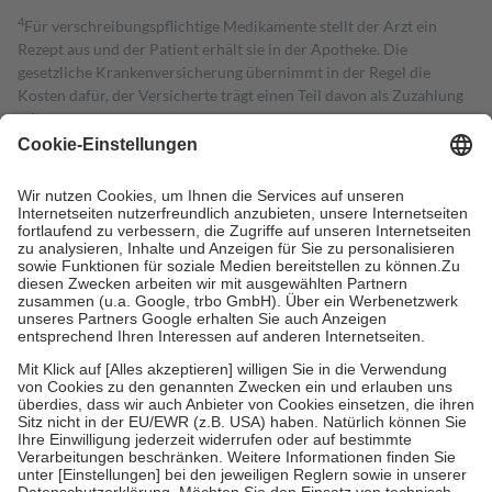
4
Für verschreibungspflichtige Medikamente stellt der Arzt ein
Rezept aus und der Patient erhält sie in der Apotheke. Die
gesetzliche Krankenversicherung übernimmt in der Regel die
Kosten dafür, der Versicherte trägt einen Teil davon als Zuzahlung
mit.
Grundsätzlich leisten Mitglieder Zuzahlungen in Höhe von zehn
Prozent des Abgabepreises,
mindestens
jedoch
fünf Euro
und
höchstens zehn Euro.
Es sind jedoch nie mehr als die tatsächlichen
Kosten der Leistung zu entrichten.
Diese Regeln gelten grundsätzlich auch für Online-Apotheken.
Bei Heilmitteln und häuslicher Krankenpflege beträgt die
Zuzahlung zehn Prozent der Kosten sowie zehn Euro je
Verordnung.
Um das Engagement der Versicherten für ihre eigene Gesundheit zu
stärken und die besondere Stellung der Familie zu unterstützen,
fallen
keine Zuzahlungen
an bei:
• Kindern und Jugendlichen bis zum vollendeten 18. Lebensjahr
mit Ausnahme der Fahrkosten
• Untersuchungen zur Vorsorge und Früherkennung, die von der
GKV getragen werden
• empfohlenen Schutzimpfungen