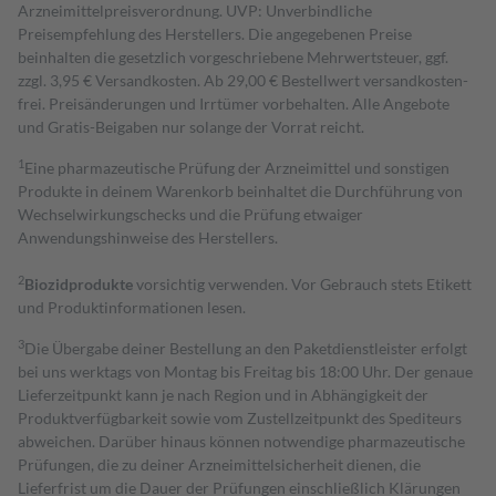
Arzneimittelpreisverordnung. UVP: Unverbindliche
Preisempfehlung des Herstellers. Die angegebenen Preise
beinhalten die gesetzlich vorgeschriebene Mehrwertsteuer, ggf.
zzgl. 3,95 € Versandkosten. Ab 29,00 € Bestell­wert versand­kosten­
frei. Preisänderungen und Irrtümer vorbehalten. Alle Angebote
und Gratis-Beigaben nur solange der Vorrat reicht.
1
Eine pharmazeutische Prüfung der Arzneimittel und sonstigen
Produkte in deinem Warenkorb beinhaltet die Durchführung von
Wechselwirkungschecks und die Prüfung etwaiger
Anwendungshinweise des Herstellers.
2
Biozidprodukte
vorsichtig verwenden. Vor Gebrauch stets Etikett
und Produktinformationen lesen.
3
Die Übergabe deiner Bestellung an den Paketdienstleister erfolgt
bei uns werktags von Montag bis Freitag bis 18:00 Uhr. Der genaue
Lieferzeitpunkt kann je nach Region und in Abhängigkeit der
Produktverfügbarkeit sowie vom Zustellzeitpunkt des Spediteurs
abweichen. Darüber hinaus können notwendige pharmazeutische
Prüfungen, die zu deiner Arzneimittelsicherheit dienen, die
Lieferfrist um die Dauer der Prüfungen einschließlich Klärungen