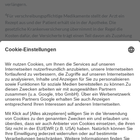
verlängern.
4
Für verschreibungspflichtige Medikamente stellt der Arzt ein
Rezept aus und der Patient erhält sie in der Apotheke. Die
gesetzliche Krankenversicherung übernimmt in der Regel die
Kosten dafür, der Versicherte trägt einen Teil davon als Zuzahlung
mit.
Grundsätzlich leisten Mitglieder Zuzahlungen in Höhe von zehn
Prozent des Abgabepreises,
mindestens
jedoch
fünf Euro
und
höchstens zehn Euro.
Es sind jedoch nie mehr als die tatsächlichen
Kosten der Leistung zu entrichten.
Diese Regeln gelten grundsätzlich auch für Online-Apotheken.
Bei Heilmitteln und häuslicher Krankenpflege beträgt die
Zuzahlung zehn Prozent der Kosten sowie zehn Euro je
Verordnung.
Um das Engagement der Versicherten für ihre eigene Gesundheit zu
stärken und die besondere Stellung der Familie zu unterstützen,
fallen
keine Zuzahlungen
an bei:
• Kindern und Jugendlichen bis zum vollendeten 18. Lebensjahr
mit Ausnahme der Fahrkosten
• Untersuchungen zur Vorsorge und Früherkennung, die von der