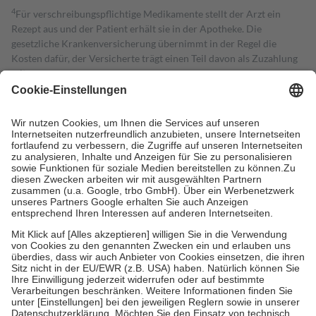
4
Für verschreibungspflichtige Medikamente stellt der Arzt ein
Rezept aus und der Patient erhält sie in der Apotheke. Die
gesetzliche Krankenversicherung übernimmt in der Regel die
Kosten dafür, der Versicherte trägt einen Teil davon als Zuzahlung
mit.
Grundsätzlich leisten Mitglieder Zuzahlungen in Höhe von zehn
Prozent des Abgabepreises,
mindestens
jedoch
fünf Euro
und
höchstens zehn Euro.
Es sind jedoch nie mehr als die tatsächlichen
Kosten der Leistung zu entrichten.
Diese Regeln gelten grundsätzlich auch für Online-Apotheken.
Bei Heilmitteln und häuslicher Krankenpflege beträgt die
Zuzahlung zehn Prozent der Kosten sowie zehn Euro je
Verordnung.
Um das Engagement der Versicherten für ihre eigene Gesundheit zu
stärken und die besondere Stellung der Familie zu unterstützen,
fallen
keine Zuzahlungen
an bei:
• Kindern und Jugendlichen bis zum vollendeten 18. Lebensjahr
mit Ausnahme der Fahrkosten
• Untersuchungen zur Vorsorge und Früherkennung, die von der
GKV getragen werden
• empfohlenen Schutzimpfungen