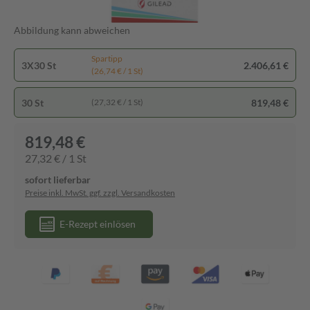
Abbildung kann abweichen
Spartipp
3X30 St
2.406,61 €
(26,74 € / 1 St)
30 St
819,48 €
(27,32 € / 1 St)
819,48 €
27,32 € / 1 St
sofort lieferbar
Preise inkl. MwSt. ggf. zzgl. Versandkosten
E-Rezept einlösen