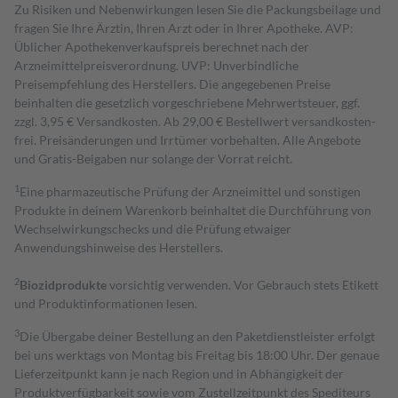
Zu Risiken und Nebenwirkungen lesen Sie die Packungsbeilage und
fragen Sie Ihre Ärztin, Ihren Arzt oder in Ihrer Apotheke. AVP:
Üblicher Apothekenverkaufspreis berechnet nach der
Arzneimittelpreisverordnung. UVP: Unverbindliche
Preisempfehlung des Herstellers. Die angegebenen Preise
beinhalten die gesetzlich vorgeschriebene Mehrwertsteuer, ggf.
zzgl. 3,95 € Versandkosten. Ab 29,00 € Bestell­wert versand­kosten­
frei. Preisänderungen und Irrtümer vorbehalten. Alle Angebote
und Gratis-Beigaben nur solange der Vorrat reicht.
1
Eine pharmazeutische Prüfung der Arzneimittel und sonstigen
Produkte in deinem Warenkorb beinhaltet die Durchführung von
Wechselwirkungschecks und die Prüfung etwaiger
Anwendungshinweise des Herstellers.
2
Biozidprodukte
vorsichtig verwenden. Vor Gebrauch stets Etikett
und Produktinformationen lesen.
3
Die Übergabe deiner Bestellung an den Paketdienstleister erfolgt
bei uns werktags von Montag bis Freitag bis 18:00 Uhr. Der genaue
Lieferzeitpunkt kann je nach Region und in Abhängigkeit der
Produktverfügbarkeit sowie vom Zustellzeitpunkt des Spediteurs