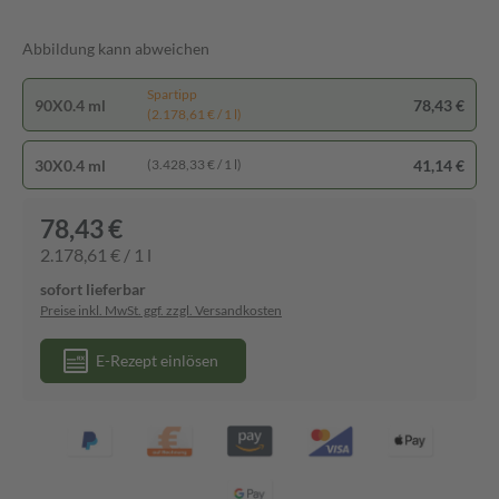
Abbildung kann abweichen
Spartipp
90X0.4 ml
78,43 €
(2.178,61 € / 1 l)
30X0.4 ml
41,14 €
(3.428,33 € / 1 l)
78,43 €
2.178,61 € / 1 l
sofort lieferbar
Preise inkl. MwSt. ggf. zzgl. Versandkosten
E-Rezept einlösen