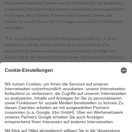
Produktverfügbarkeit sowie vom Zustellzeitpunkt des Spediteurs
abweichen. Darüber hinaus können notwendige pharmazeutische
Prüfungen, die zu deiner Arzneimittelsicherheit dienen, die
Lieferfrist um die Dauer der Prüfungen einschließlich Klärungen
verlängern.
4
Für verschreibungspflichtige Medikamente stellt der Arzt ein
Rezept aus und der Patient erhält sie in der Apotheke. Die
gesetzliche Krankenversicherung übernimmt in der Regel die
Kosten dafür, der Versicherte trägt einen Teil davon als Zuzahlung
mit.
Grundsätzlich leisten Mitglieder Zuzahlungen in Höhe von zehn
Prozent des Abgabepreises,
mindestens
jedoch
fünf Euro
und
höchstens zehn Euro.
Es sind jedoch nie mehr als die tatsächlichen
Kosten der Leistung zu entrichten.
Diese Regeln gelten grundsätzlich auch für Online-Apotheken.
Bei Heilmitteln und häuslicher Krankenpflege beträgt die
Zuzahlung zehn Prozent der Kosten sowie zehn Euro je
Verordnung.
Um das Engagement der Versicherten für ihre eigene Gesundheit zu
stärken und die besondere Stellung der Familie zu unterstützen,
fallen
keine Zuzahlungen
an bei: