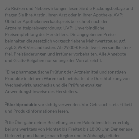
Zu Risiken und Nebenwirkungen lesen Sie die Packungsbeilage und
fragen Sie Ihre Ärztin, Ihren Arzt oder in Ihrer Apotheke. AVP:
Üblicher Apothekenverkaufspreis berechnet nach der
Arzneimittelpreisverordnung. UVP: Unverbindliche
Preisempfehlung des Herstellers. Die angegebenen Preise
beinhalten die gesetzlich vorgeschriebene Mehrwertsteuer, ggf.
zzgl. 3,95 € Versandkosten. Ab 29,00 € Bestell­wert versand­kosten­
frei. Preisänderungen und Irrtümer vorbehalten. Alle Angebote
und Gratis-Beigaben nur solange der Vorrat reicht.
1
Eine pharmazeutische Prüfung der Arzneimittel und sonstigen
Produkte in deinem Warenkorb beinhaltet die Durchführung von
Wechselwirkungschecks und die Prüfung etwaiger
Anwendungshinweise des Herstellers.
2
Biozidprodukte
vorsichtig verwenden. Vor Gebrauch stets Etikett
und Produktinformationen lesen.
3
Die Übergabe deiner Bestellung an den Paketdienstleister erfolgt
bei uns werktags von Montag bis Freitag bis 18:00 Uhr. Der genaue
Lieferzeitpunkt kann je nach Region und in Abhängigkeit der