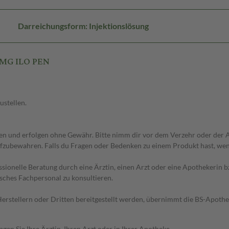
Darreichungsform: Injektionslösung
0MG ILO PEN
ustellen.
 und erfolgen ohne Gewähr. Bitte nimm dir vor dem Verzehr oder der An
fzubewahren. Falls du Fragen oder Bedenken zu einem Produkt hast, wende
essionelle Beratung durch eine Ärztin, einen Arzt oder eine Apothekerin
sches Fachpersonal zu konsultieren.
n Herstellern oder Dritten bereitgestellt werden, übernimmt die BS-Apot
en Sie Ihre Ärztin, Ihren Arzt oder in Ihrer Apotheke.