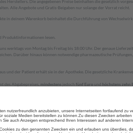
s Herstellers. Die angegebenen Preise beinhalten die gesetzlich vorgesc
alten. Alle Angebote und Gratis-Beigaben nur solange der Vorrat reicht.
dukte in deinem Warenkorb beinhaltet die Durchführung von Wechselwir
nd Produktinformationen lesen.
 uns werktags von Montag bis Freitag bis 18:00 Uhr. Der genaue Lieferze
ichen. Darüber hinaus können notwendige pharmazeutische Prüfungen, die
aus und der Patient erhält sie in der Apotheke. Die gesetzliche Krankenv
ent des Abgabepreises,
mindestens
jedoch
fünf Euro
und
höchstens zehn 
zehn Prozent der Kosten sowie zehn Euro je Verordnung.
rken und die besondere Stellung der Familie zu unterstützen, fallen
kein
 Ausnahme der Fahrkosten
 getragen werden