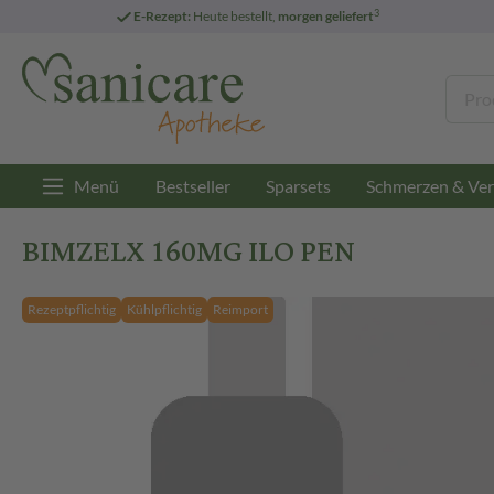
3
E-Rezept:
Heute bestellt,
morgen geliefert
Menü
Bestseller
Sparsets
Schmerzen & Ver
BIMZELX 160MG ILO PEN
Rezeptpflichtig
Kühlpflichtig
Reimport