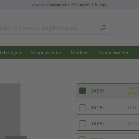
versandkostenfrei
ab 29 € und für E-Rezepte
letzungen
Sonnenschutz
Marken
Themenwelten
Sparti
2X2 St
(1.209,
3X1 St
(1.214,
1X2 St
(1.222,