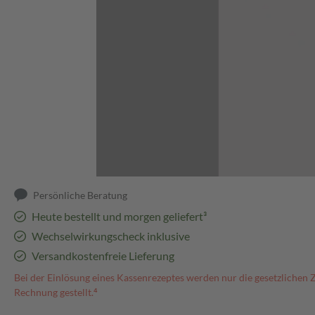
Abbildung kann abweichen
Persönliche Beratung
Heute bestellt und morgen geliefert³
Wechselwirkungscheck inklusive
Versandkostenfreie Lieferung
Bei der Einlösung eines Kassenrezeptes werden nur die gesetzlichen 
Rechnung gestellt.⁴