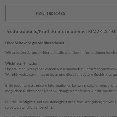
PZN: 18061485
Produktdetails/Produktinformationen BIMZELX 16
Diese Seite wird gerade überarbeitet!
Wir arbeiten daran, dir hier bald alle wichtigen Informationen bereitz
Wichtiger Hinweis:
Unsere Produktangaben dienen ausschließlich zu Informationszwecken
Warnhinweise sorgfältig zu lesen und diese für spätere Rückfragen au
Bitte beachte, dass unsere Informationen keinen Ersatz für eine prof
möglichen Risiken oder Nebenwirkungen empfehlen wir dir, medizini
Für die Richtigkeit und Vollständigkeit der Produktangaben, die vo
selbstverständlich unberührt.
Zu Risiken und Nebenwirkungen lesen Sie die Packungsbeilage und frag