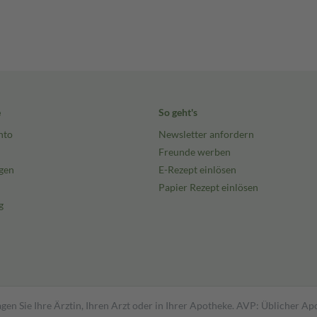
e
So geht's
nto
Newsletter anfordern
Freunde werben
gen
E-Rezept einlösen
Papier Rezept einlösen
g
gen Sie Ihre Ärztin, Ihren Arzt oder in Ihrer Apotheke. AVP: Üblicher A