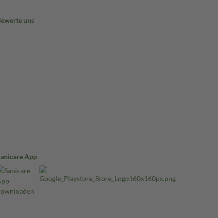
Bewerte uns
Sanicare App