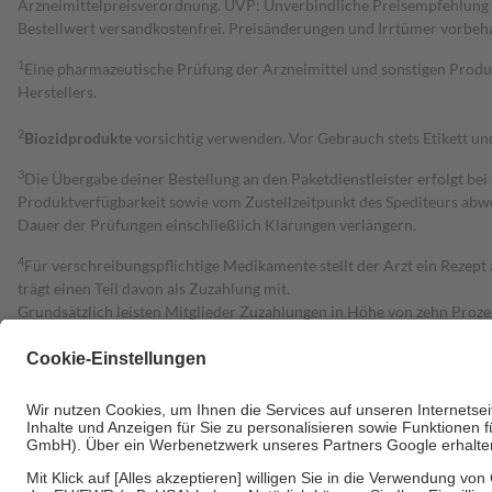
Arzneimittelpreisverordnung. UVP: Unverbindliche Preisempfehlung de
Bestell­wert versand­kosten­frei. Preisänderungen und Irrtümer vorbeh
1
Eine pharmazeutische Prüfung der Arzneimittel und sonstigen Pro
Herstellers.
2
Biozidprodukte
vorsichtig verwenden. Vor Gebrauch stets Etikett u
3
Die Übergabe deiner Bestellung an den Paketdienstleister erfolgt bei
Produktverfügbarkeit sowie vom Zustellzeitpunkt des Spediteurs abwe
Dauer der Prüfungen einschließlich Klärungen verlängern.
4
Für verschreibungspflichtige Medikamente stellt der Arzt ein Rezept 
trägt einen Teil davon als Zuzahlung mit.
Grundsätzlich leisten Mitglieder Zuzahlungen in Höhe von zehn Proz
zu entrichten.
Diese Regeln gelten grundsätzlich auch für Online-Apotheken.
Bei Heilmitteln und häuslicher Krankenpflege beträgt die Zuzahlung 
Um das Engagement der Versicherten für ihre eigene Gesundheit zu stä
• Kindern und Jugendlichen bis zum vollendeten 18. Lebensjahr mit
• Untersuchungen zur Vorsorge und Früherkennung, die von der GKV
• empfohlenen Schutzimpfungen