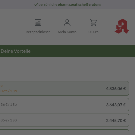
persönliche
pharmazeutische Beratung
Rezept einlösen
Mein Konto
0,00 €
Deine Vorteile
pp
4.836,06 €
02 € / 1 St)
3.643,07 €
36 € / 1 St)
2.445,70 €
85 € / 1 St)