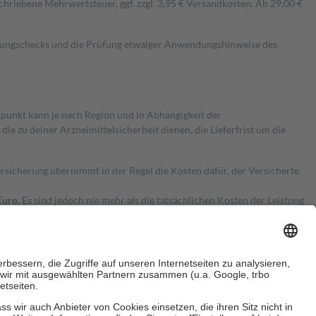
hriebene Mehrwertsteuer, ggf. zzgl. 3,95 € Versandkosten. Ab 29,00 €
kungschecks und die Prüfung etwaiger Anwendungshinweise des
itpunkt kann je nach Region und in Abhängigkeit der
 zu deiner Arzneimittelsicherheit dienen, die Lieferfrist um die
ersicherung übernimmt in der Regel die Kosten dafür, der Versicherte
Euro.
Es sind jedoch nie mehr als die tatsächlichen Kosten der Leistung
e Zuzahlungen
an bei: