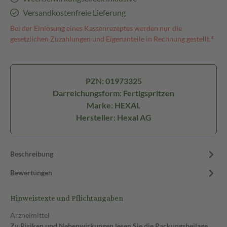
Versandkostenfreie Lieferung
Bei der Einlösung eines Kassenrezeptes werden nur die
gesetzlichen Zuzahlungen und Eigenanteile in Rechnung gestellt.⁴
PZN: 01973325
Darreichungsform: Fertigspritzen
Marke: HEXAL
Hersteller: Hexal AG
Beschreibung
Bewertungen
Hinweistexte und Pflichtangaben
Arzneimittel
Zu Risiken und Nebenwirkungen lesen Sie die Packungsbeilage