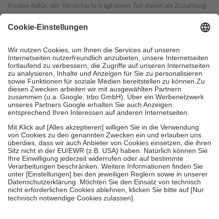
Kosten dafür, der Versicherte trägt einen Teil davon als Zuzahlung
mit.
Grundsätzlich leisten Mitglieder Zuzahlungen in Höhe von zehn
Prozent des Abgabepreises,
mindestens
jedoch
fünf Euro
und
höchstens zehn Euro.
Es sind jedoch nie mehr als die tatsächlichen
Kosten der Leistung zu entrichten.
Diese Regeln gelten grundsätzlich auch für Online-Apotheken.
Bei Heilmitteln und häuslicher Krankenpflege beträgt die
Zuzahlung zehn Prozent der Kosten sowie zehn Euro je
Verordnung.
Um das Engagement der Versicherten für ihre eigene Gesundheit zu
stärken und die besondere Stellung der Familie zu unterstützen,
fallen
keine Zuzahlungen
an bei:
• Kindern und Jugendlichen bis zum vollendeten 18. Lebensjahr
mit Ausnahme der Fahrkosten
• Untersuchungen zur Vorsorge und Früherkennung, die von der
GKV getragen werden
• empfohlenen Schutzimpfungen
• Harn- und Blutteststreifen
Wir nutzen Trusted Shops als unabhängigen Dienstleister für die
Einholung von Bewertungen. Trusted Shops hat Maßnahmen