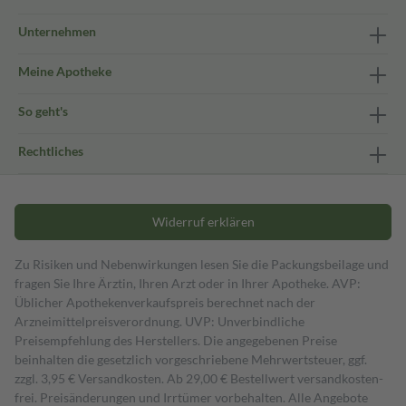
Unternehmen
Meine Apotheke
So geht's
Rechtliches
Widerruf erklären
Zu Risiken und Nebenwirkungen lesen Sie die Packungsbeilage und
fragen Sie Ihre Ärztin, Ihren Arzt oder in Ihrer Apotheke. AVP:
Üblicher Apothekenverkaufspreis berechnet nach der
Arzneimittelpreisverordnung. UVP: Unverbindliche
Preisempfehlung des Herstellers. Die angegebenen Preise
beinhalten die gesetzlich vorgeschriebene Mehrwertsteuer, ggf.
zzgl. 3,95 € Versandkosten. Ab 29,00 € Bestell­wert versand­kosten­
frei. Preisänderungen und Irrtümer vorbehalten. Alle Angebote