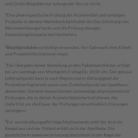
und Gratis-Beigaben nur solange der Vorrat reicht.
1
Eine pharmazeutische Prüfung der Arzneimittel und sonstigen
Produkte in deinem Warenkorb beinhaltet die Durchführung von
Wechselwirkungschecks und die Prüfung etwaiger
Anwendungshinweise des Herstellers.
2
Biozidprodukte
vorsichtig verwenden. Vor Gebrauch stets Etikett
und Produktinformationen lesen.
3
Die Übergabe deiner Bestellung an den Paketdienstleister erfolgt
bei uns werktags von Montag bis Freitag bis 18:00 Uhr. Der genaue
Lieferzeitpunkt kann je nach Region und in Abhängigkeit der
Produktverfügbarkeit sowie vom Zustellzeitpunkt des Spediteurs
abweichen. Darüber hinaus können notwendige pharmazeutische
Prüfungen, die zu deiner Arzneimittelsicherheit dienen, die
Lieferfrist um die Dauer der Prüfungen einschließlich Klärungen
verlängern.
4
Für verschreibungspflichtige Medikamente stellt der Arzt ein
Rezept aus und der Patient erhält sie in der Apotheke. Die
gesetzliche Krankenversicherung übernimmt in der Regel die