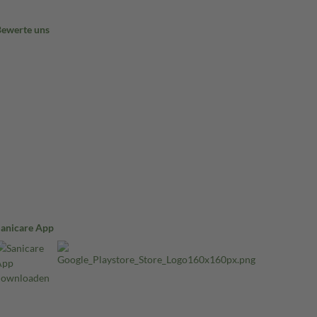
Bewerte uns
Sanicare App