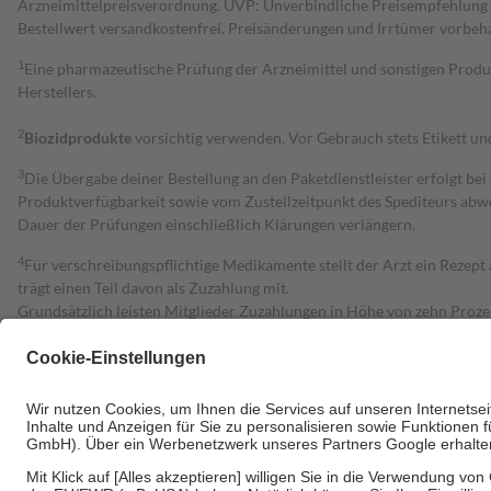
Arzneimittelpreisverordnung. UVP: Unverbindliche Preisempfehlung de
Bestell­wert versand­kosten­frei. Preisänderungen und Irrtümer vorbeh
1
Eine pharmazeutische Prüfung der Arzneimittel und sonstigen Pro
Herstellers.
2
Biozidprodukte
vorsichtig verwenden. Vor Gebrauch stets Etikett u
3
Die Übergabe deiner Bestellung an den Paketdienstleister erfolgt bei
Produktverfügbarkeit sowie vom Zustellzeitpunkt des Spediteurs abwe
Dauer der Prüfungen einschließlich Klärungen verlängern.
4
Für verschreibungspflichtige Medikamente stellt der Arzt ein Rezept 
trägt einen Teil davon als Zuzahlung mit.
Grundsätzlich leisten Mitglieder Zuzahlungen in Höhe von zehn Proz
zu entrichten.
Diese Regeln gelten grundsätzlich auch für Online-Apotheken.
Bei Heilmitteln und häuslicher Krankenpflege beträgt die Zuzahlung 
Um das Engagement der Versicherten für ihre eigene Gesundheit zu stä
• Kindern und Jugendlichen bis zum vollendeten 18. Lebensjahr mit
• Untersuchungen zur Vorsorge und Früherkennung, die von der GKV
• empfohlenen Schutzimpfungen