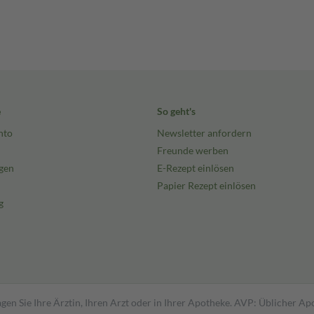
e
So geht's
nto
Newsletter anfordern
Freunde werben
gen
E-Rezept einlösen
Papier Rezept einlösen
g
gen Sie Ihre Ärztin, Ihren Arzt oder in Ihrer Apotheke. AVP: Üblicher A