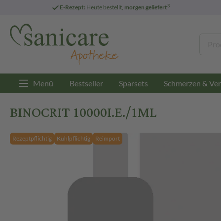
3
E-Rezept:
Heute bestellt,
morgen geliefert
Menü
Bestseller
Sparsets
Schmerzen & Ver
BINOCRIT 10000I.E./1ML
Rezeptpflichtig
Kühlpflichtig
Reimport