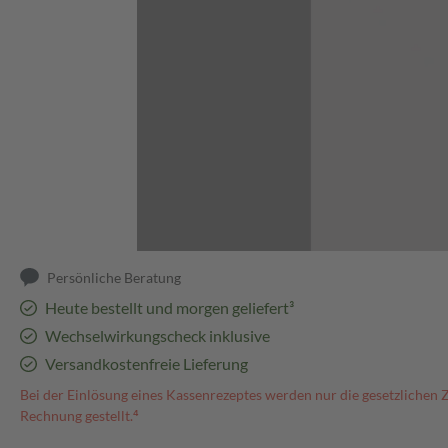
Abbildung kann abweichen
Persönliche Beratung
Heute bestellt und morgen geliefert³
Wechselwirkungscheck inklusive
Versandkostenfreie Lieferung
Bei der Einlösung eines Kassenrezeptes werden nur die gesetzlichen 
Rechnung gestellt.⁴