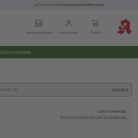
persönliche
pharmazeutische Beratung
Rezept einlösen
Mein Konto
0,00 €
Deine Vorteile
410,32 €
,67 € / 1 l)
sofort lieferbar
Preise inkl. MwSt. ggf. zzgl. Versandkosten