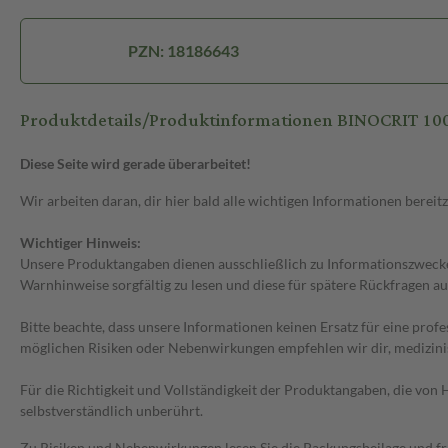
PZN: 18186643
Produktdetails/Produktinformationen BINOCRIT 10
Diese Seite wird gerade überarbeitet!
Wir arbeiten daran, dir hier bald alle wichtigen Informationen bereitz
Wichtiger Hinweis:
Unsere Produktangaben dienen ausschließlich zu Informationszwecken
Warnhinweise sorgfältig zu lesen und diese für spätere Rückfragen au
Bitte beachte, dass unsere Informationen keinen Ersatz für eine prof
möglichen Risiken oder Nebenwirkungen empfehlen wir dir, medizini
Für die Richtigkeit und Vollständigkeit der Produktangaben, die vo
selbstverständlich unberührt.
Zu Risiken und Nebenwirkungen lesen Sie die Packungsbeilage und frag