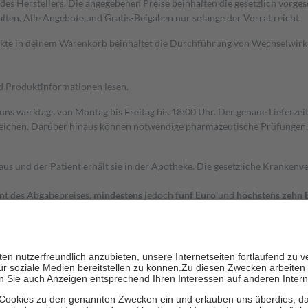
s Herstellers. Die angegebenen Preise beinhalten die gesetzlich vorgesc
alten. Alle Angebote und Gratis-Beigaben nur solange der Vorrat reicht.
dukte in deinem Warenkorb beinhaltet die Durchführung von Wechselwir
nd Produktinformationen lesen.
 uns werktags von Montag bis Freitag bis 18:00 Uhr. Der genaue Lieferze
ichen. Darüber hinaus können notwendige pharmazeutische Prüfungen, die
aus und der Patient erhält sie in der Apotheke. Die gesetzliche Krankenv
ent des Abgabepreises,
mindestens
jedoch
fünf Euro
und
höchstens zehn 
zehn Prozent der Kosten sowie zehn Euro je Verordnung.
rken und die besondere Stellung der Familie zu unterstützen, fallen
kein
 Ausnahme der Fahrkosten
 getragen werden