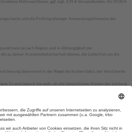
hriebene Mehrwertsteuer, ggf. zzgl. 3,95 € Versandkosten. Ab 29,00 €
kungschecks und die Prüfung etwaiger Anwendungshinweise des
itpunkt kann je nach Region und in Abhängigkeit der
 zu deiner Arzneimittelsicherheit dienen, die Lieferfrist um die
ersicherung übernimmt in der Regel die Kosten dafür, der Versicherte
Euro.
Es sind jedoch nie mehr als die tatsächlichen Kosten der Leistung
e Zuzahlungen
an bei: