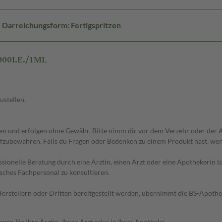
Darreichungsform: Fertigspritzen
000I.E./1ML
ustellen.
 und erfolgen ohne Gewähr. Bitte nimm dir vor dem Verzehr oder der An
fzubewahren. Falls du Fragen oder Bedenken zu einem Produkt hast, wende
essionelle Beratung durch eine Ärztin, einen Arzt oder eine Apothekerin
sches Fachpersonal zu konsultieren.
n Herstellern oder Dritten bereitgestellt werden, übernimmt die BS-Apot
en Sie Ihre Ärztin, Ihren Arzt oder in Ihrer Apotheke.