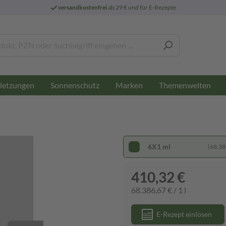
versandkostenfrei
ab 29 € und für E-Rezepte
letzungen
Sonnenschutz
Marken
Themenwelten
6X1 ml
(68.386
410,32 €
68.386,67 € / 1 l
E-Rezept einlösen