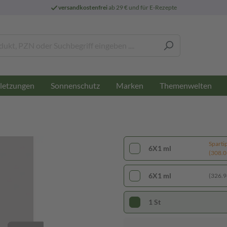
versandkostenfrei
ab 29 € und für E-Rezepte
letzungen
Sonnenschutz
Marken
Themenwelten
Sparti
6X1 ml
(308.03
6X1 ml
(326.94
1 St