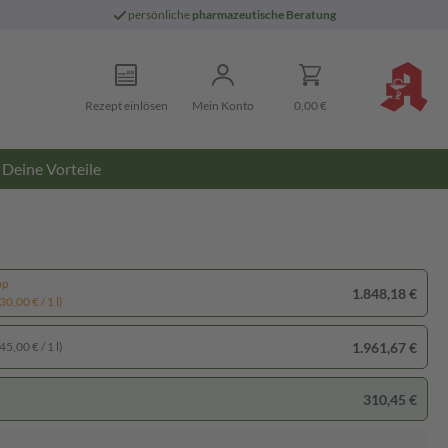
persönliche
pharmazeutische Beratung
Rezept einlösen
Mein Konto
0,00 €
Deine Vorteile
pp
1.848,18 €
0,00 € / 1 l)
1.961,67 €
5,00 € / 1 l)
310,45 €