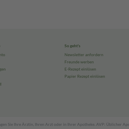
e
So geht's
nto
Newsletter anfordern
Freunde werben
gen
E-Rezept einlösen
Papier Rezept einlösen
g
gen Sie Ihre Ärztin, Ihren Arzt oder in Ihrer Apotheke. AVP: Üblicher A