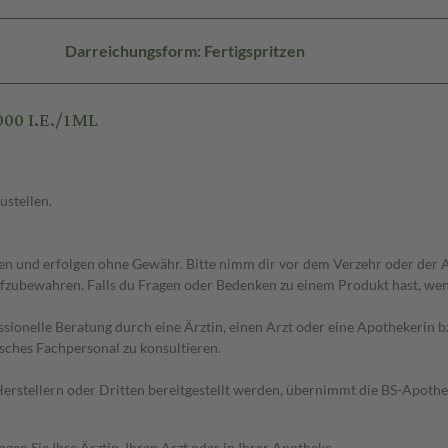
Darreichungsform: Fertigspritzen
00 I.E./1ML
ustellen.
 und erfolgen ohne Gewähr. Bitte nimm dir vor dem Verzehr oder der An
fzubewahren. Falls du Fragen oder Bedenken zu einem Produkt hast, wende
essionelle Beratung durch eine Ärztin, einen Arzt oder eine Apothekerin
sches Fachpersonal zu konsultieren.
n Herstellern oder Dritten bereitgestellt werden, übernimmt die BS-Apot
en Sie Ihre Ärztin, Ihren Arzt oder in Ihrer Apotheke.