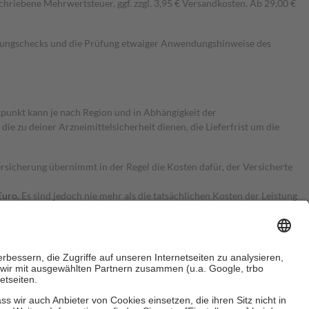
hriebene Mehrwertsteuer, ggf. zzgl. 3,95 € Versandkosten. Ab 29,00 €
kungschecks und die Prüfung etwaiger Anwendungshinweise des
itpunkt kann je nach Region und in Abhängigkeit der
 zu deiner Arzneimittelsicherheit dienen, die Lieferfrist um die
ersicherung übernimmt in der Regel die Kosten dafür, der Versicherte
Euro.
Es sind jedoch nie mehr als die tatsächlichen Kosten der Leistung
e Zuzahlungen
an bei: