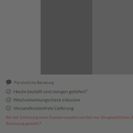
Abbildung kann abweichen
Persönliche Beratung
Heute bestellt und morgen geliefert³
Wechselwirkungscheck inklusive
Versandkostenfreie Lieferung
Bei der Einlösung eines Kassenrezeptes werden nur die gesetzlichen 
Rechnung gestellt.⁴