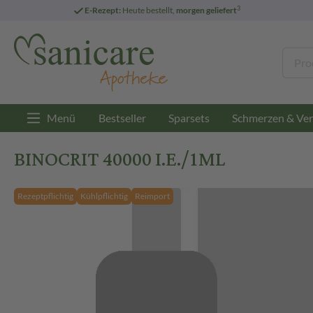
3
E-Rezept:
Heute bestellt,
morgen geliefert
Menü
Bestseller
Sparsets
Schmerzen & Ver
BINOCRIT 40000 I.E./1ML
Rezeptpflichtig
Kühlpflichtig
Reimport