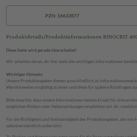
PZN: 16632877
Produktdetails/Produktinformationen BINOCRIT 400
Diese Seite wird gerade überarbeitet!
Wir arbeiten daran, dir hier bald alle wichtigen Informationen bereitz
Wichtiger Hinweis:
Unsere Produktangaben dienen ausschließlich zu Informationszwecken
Warnhinweise sorgfältig zu lesen und diese für spätere Rückfragen au
Bitte beachte, dass unsere Informationen keinen Ersatz für eine prof
möglichen Risiken oder Nebenwirkungen empfehlen wir dir, medizini
Für die Richtigkeit und Vollständigkeit der Produktangaben, die vo
selbstverständlich unberührt.
Zu Risiken und Nebenwirkungen lesen Sie die Packungsbeilage und frag