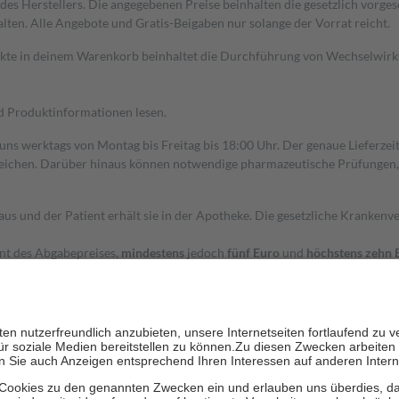
s Herstellers. Die angegebenen Preise beinhalten die gesetzlich vorgesc
alten. Alle Angebote und Gratis-Beigaben nur solange der Vorrat reicht.
dukte in deinem Warenkorb beinhaltet die Durchführung von Wechselwir
nd Produktinformationen lesen.
 uns werktags von Montag bis Freitag bis 18:00 Uhr. Der genaue Lieferze
ichen. Darüber hinaus können notwendige pharmazeutische Prüfungen, die
aus und der Patient erhält sie in der Apotheke. Die gesetzliche Krankenv
ent des Abgabepreises,
mindestens
jedoch
fünf Euro
und
höchstens zehn 
zehn Prozent der Kosten sowie zehn Euro je Verordnung.
rken und die besondere Stellung der Familie zu unterstützen, fallen
kein
 Ausnahme der Fahrkosten
 getragen werden