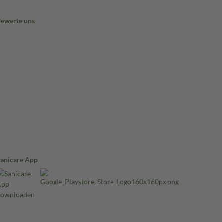
Bewerte uns
Sanicare App