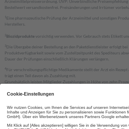
Arzneimittelpreisverordnung. UVP: Unverbindliche Preisempfehlung de
Bestell­wert versand­kosten­frei. Preisänderungen und Irrtümer vorbeh
1
Eine pharmazeutische Prüfung der Arzneimittel und sonstigen Pro
Herstellers.
2
Biozidprodukte
vorsichtig verwenden. Vor Gebrauch stets Etikett u
3
Die Übergabe deiner Bestellung an den Paketdienstleister erfolgt bei
Produktverfügbarkeit sowie vom Zustellzeitpunkt des Spediteurs abwe
Dauer der Prüfungen einschließlich Klärungen verlängern.
4
Für verschreibungspflichtige Medikamente stellt der Arzt ein Rezept 
trägt einen Teil davon als Zuzahlung mit.
Grundsätzlich leisten Mitglieder Zuzahlungen in Höhe von zehn Proz
zu entrichten.
Diese Regeln gelten grundsätzlich auch für Online-Apotheken.
Bei Heilmitteln und häuslicher Krankenpflege beträgt die Zuzahlung 
Um das Engagement der Versicherten für ihre eigene Gesundheit zu stä
• Kindern und Jugendlichen bis zum vollendeten 18. Lebensjahr mit
• Untersuchungen zur Vorsorge und Früherkennung, die von der GKV
• empfohlenen Schutzimpfungen