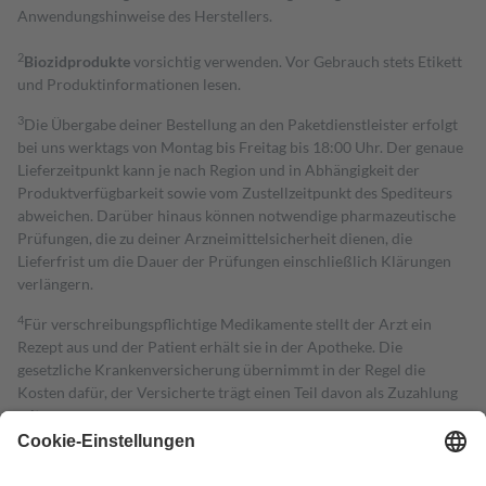
Anwendungshinweise des Herstellers.
2
Biozidprodukte
vorsichtig verwenden. Vor Gebrauch stets Etikett
und Produktinformationen lesen.
3
Die Übergabe deiner Bestellung an den Paketdienstleister erfolgt
bei uns werktags von Montag bis Freitag bis 18:00 Uhr. Der genaue
Lieferzeitpunkt kann je nach Region und in Abhängigkeit der
Produktverfügbarkeit sowie vom Zustellzeitpunkt des Spediteurs
abweichen. Darüber hinaus können notwendige pharmazeutische
Prüfungen, die zu deiner Arzneimittelsicherheit dienen, die
Lieferfrist um die Dauer der Prüfungen einschließlich Klärungen
verlängern.
4
Für verschreibungspflichtige Medikamente stellt der Arzt ein
Rezept aus und der Patient erhält sie in der Apotheke. Die
gesetzliche Krankenversicherung übernimmt in der Regel die
Kosten dafür, der Versicherte trägt einen Teil davon als Zuzahlung
mit.
Grundsätzlich leisten Mitglieder Zuzahlungen in Höhe von zehn
Prozent des Abgabepreises,
mindestens
jedoch
fünf Euro
und
höchstens zehn Euro.
Es sind jedoch nie mehr als die tatsächlichen