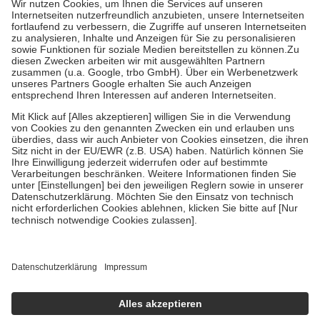
Kosten der Leistung zu entrichten.
Diese Regeln gelten grundsätzlich auch für Online-Apotheken.
Bei Heilmitteln und häuslicher Krankenpflege beträgt die
Zuzahlung zehn Prozent der Kosten sowie zehn Euro je
Verordnung.
Um das Engagement der Versicherten für ihre eigene Gesundheit zu
stärken und die besondere Stellung der Familie zu unterstützen,
fallen
keine Zuzahlungen
an bei:
• Kindern und Jugendlichen bis zum vollendeten 18. Lebensjahr
mit Ausnahme der Fahrkosten
• Untersuchungen zur Vorsorge und Früherkennung, die von der
GKV getragen werden
• empfohlenen Schutzimpfungen
• Harn- und Blutteststreifen
Wir nutzen Trusted Shops als unabhängigen Dienstleister für die
Einholung von Bewertungen. Trusted Shops hat Maßnahmen
getroffen, um sicherzustellen, dass es sich um echte Bewertungen
handelt. Mehr Informationen findest du hier:
https://help.etrusted.com/hc/de/articles/4419944605341