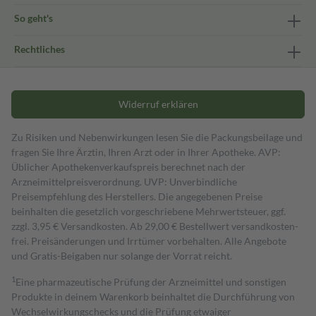
So geht's
Rechtliches
Widerruf erklären
Zu Risiken und Nebenwirkungen lesen Sie die Packungsbeilage und
fragen Sie Ihre Ärztin, Ihren Arzt oder in Ihrer Apotheke. AVP:
Üblicher Apothekenverkaufspreis berechnet nach der
Arzneimittelpreisverordnung. UVP: Unverbindliche
Preisempfehlung des Herstellers. Die angegebenen Preise
beinhalten die gesetzlich vorgeschriebene Mehrwertsteuer, ggf.
zzgl. 3,95 € Versandkosten. Ab 29,00 € Bestell­wert versand­kosten­
frei. Preisänderungen und Irrtümer vorbehalten. Alle Angebote
und Gratis-Beigaben nur solange der Vorrat reicht.
1
Eine pharmazeutische Prüfung der Arzneimittel und sonstigen
Produkte in deinem Warenkorb beinhaltet die Durchführung von
Wechselwirkungschecks und die Prüfung etwaiger