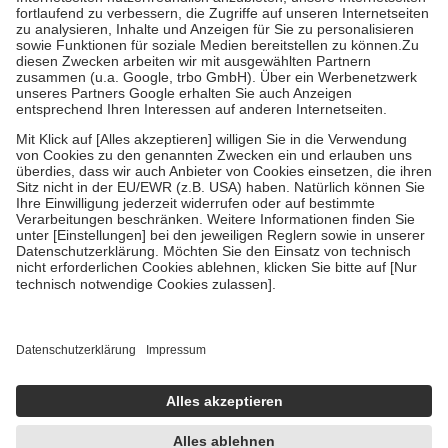
Diese Regeln gelten grundsätzlich auch für Online-Apotheken.
Bei Heilmitteln und häuslicher Krankenpflege beträgt die
Zuzahlung zehn Prozent der Kosten sowie zehn Euro je
Verordnung.
Um das Engagement der Versicherten für ihre eigene Gesundheit zu
stärken und die besondere Stellung der Familie zu unterstützen,
fallen
keine Zuzahlungen
an bei:
• Kindern und Jugendlichen bis zum vollendeten 18. Lebensjahr
mit Ausnahme der Fahrkosten
• Untersuchungen zur Vorsorge und Früherkennung, die von der
GKV getragen werden
• empfohlenen Schutzimpfungen
• Harn- und Blutteststreifen
Wir nutzen Trusted Shops als unabhängigen Dienstleister für die
Einholung von Bewertungen. Trusted Shops hat Maßnahmen
getroffen, um sicherzustellen, dass es sich um echte Bewertungen
handelt. Mehr Informationen findest du hier:
https://help.etrusted.com/hc/de/articles/4419944605341
Einige Bilder und Inhalte wurden unter Zuhilfenahme künstlicher
Intelligenz erstellt.