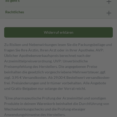
So geht's
Rechtliches
Widerruf erklären
Zu Risiken und Nebenwirkungen lesen Sie die Packungsbeilage und
fragen Sie Ihre Ärztin, Ihren Arzt oder in Ihrer Apotheke. AVP:
Üblicher Apothekenverkaufspreis berechnet nach der
Arzneimittelpreisverordnung. UVP: Unverbindliche
Preisempfehlung des Herstellers. Die angegebenen Preise
beinhalten die gesetzlich vorgeschriebene Mehrwertsteuer, ggf.
zzgl. 3,95 € Versandkosten. Ab 29,00 € Bestell­wert versand­kosten­
frei. Preisänderungen und Irrtümer vorbehalten. Alle Angebote
und Gratis-Beigaben nur solange der Vorrat reicht.
1
Eine pharmazeutische Prüfung der Arzneimittel und sonstigen
Produkte in deinem Warenkorb beinhaltet die Durchführung von
Wechselwirkungschecks und die Prüfung etwaiger
Anwendungshinweise des Herstellers.