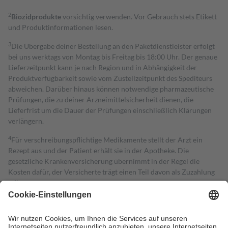
2
Biozidprodukte
vorsichtig verwenden. Vor Gebrauch stets Etikett
und Produktinformationen lesen.
3
Die Übergabe deiner Bestellung an den Paketdienstleister erfolgt
bei uns werktags von Montag bis Freitag bis 18:00 Uhr. Der genaue
Lieferzeitpunkt kann je nach Region und in Abhängigkeit der
Produktverfügbarkeit sowie vom Zustellzeitpunkt des Spediteurs
abweichen. Darüber hinaus können notwendige pharmazeutische
Prüfungen, die zu deiner Arzneimittelsicherheit dienen, die
Lieferfrist um die Dauer der Prüfungen einschließlich Klärungen
verlängern.
4
Für verschreibungspflichtige Medikamente stellt der Arzt ein
Rezept aus und der Patient erhält sie in der Apotheke. Die
gesetzliche Krankenversicherung übernimmt in der Regel die
Kosten dafür, der Versicherte trägt einen Teil davon als Zuzahlung
mit.
Grundsätzlich leisten Mitglieder Zuzahlungen in Höhe von zehn
Prozent des Abgabepreises,
mindestens
jedoch
fünf Euro
und
höchstens zehn Euro.
Es sind jedoch nie mehr als die tatsächlichen
Kosten der Leistung zu entrichten.