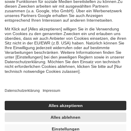
Zuzahlung zehn Prozent der Kosten sowie zehn Euro je
Verordnung.
Um das Engagement der Versicherten für ihre eigene Gesundheit zu
stärken und die besondere Stellung der Familie zu unterstützen,
fallen
keine Zuzahlungen
an bei:
• Kindern und Jugendlichen bis zum vollendeten 18. Lebensjahr
mit Ausnahme der Fahrkosten
• Untersuchungen zur Vorsorge und Früherkennung, die von der
GKV getragen werden
• empfohlenen Schutzimpfungen
• Harn- und Blutteststreifen
Wir nutzen Trusted Shops als unabhängigen Dienstleister für die
Einholung von Bewertungen. Trusted Shops hat Maßnahmen
getroffen, um sicherzustellen, dass es sich um echte Bewertungen
handelt. Mehr Informationen findest du hier:
https://help.etrusted.com/hc/de/articles/4419944605341
Einige Bilder und Inhalte wurden unter Zuhilfenahme künstlicher
Intelligenz erstellt.