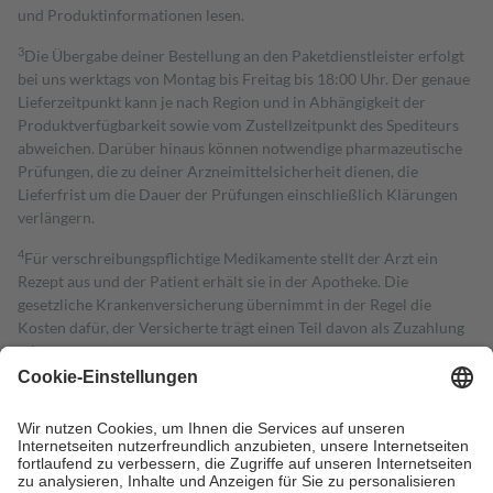
und Produktinformationen lesen.
3
Die Übergabe deiner Bestellung an den Paketdienstleister erfolgt
bei uns werktags von Montag bis Freitag bis 18:00 Uhr. Der genaue
Lieferzeitpunkt kann je nach Region und in Abhängigkeit der
Produktverfügbarkeit sowie vom Zustellzeitpunkt des Spediteurs
abweichen. Darüber hinaus können notwendige pharmazeutische
Prüfungen, die zu deiner Arzneimittelsicherheit dienen, die
Lieferfrist um die Dauer der Prüfungen einschließlich Klärungen
verlängern.
4
Für verschreibungspflichtige Medikamente stellt der Arzt ein
Rezept aus und der Patient erhält sie in der Apotheke. Die
gesetzliche Krankenversicherung übernimmt in der Regel die
Kosten dafür, der Versicherte trägt einen Teil davon als Zuzahlung
mit.
Grundsätzlich leisten Mitglieder Zuzahlungen in Höhe von zehn
Prozent des Abgabepreises,
mindestens
jedoch
fünf Euro
und
höchstens zehn Euro.
Es sind jedoch nie mehr als die tatsächlichen
Kosten der Leistung zu entrichten.
Diese Regeln gelten grundsätzlich auch für Online-Apotheken.
Bei Heilmitteln und häuslicher Krankenpflege beträgt die