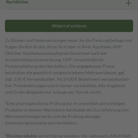
Rechtliches
Widerruf erklären
Zu Risiken und Nebenwirkungen lesen Sie die Packungsbeilage und
fragen Sie Ihre Ärztin, Ihren Arzt oder in Ihrer Apotheke. AVP:
Üblicher Apothekenverkaufspreis berechnet nach der
Arzneimittelpreisverordnung. UVP: Unverbindliche
Preisempfehlung des Herstellers. Die angegebenen Preise
beinhalten die gesetzlich vorgeschriebene Mehrwertsteuer, ggf.
zzgl. 3,95 € Versandkosten. Ab 29,00 € Bestell­wert versand­kosten­
frei. Preisänderungen und Irrtümer vorbehalten. Alle Angebote
und Gratis-Beigaben nur solange der Vorrat reicht.
1
Eine pharmazeutische Prüfung der Arzneimittel und sonstigen
Produkte in deinem Warenkorb beinhaltet die Durchführung von
Wechselwirkungschecks und die Prüfung etwaiger
Anwendungshinweise des Herstellers.
2
Biozidprodukte
vorsichtig verwenden. Vor Gebrauch stets Etikett