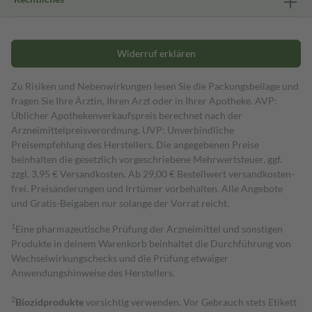
Widerruf erklären
Zu Risiken und Nebenwirkungen lesen Sie die Packungsbeilage und
fragen Sie Ihre Ärztin, Ihren Arzt oder in Ihrer Apotheke. AVP:
Üblicher Apothekenverkaufspreis berechnet nach der
Arzneimittelpreisverordnung. UVP: Unverbindliche
Preisempfehlung des Herstellers. Die angegebenen Preise
beinhalten die gesetzlich vorgeschriebene Mehrwertsteuer, ggf.
zzgl. 3,95 € Versandkosten. Ab 29,00 € Bestell­wert versand­kosten­
frei. Preisänderungen und Irrtümer vorbehalten. Alle Angebote
und Gratis-Beigaben nur solange der Vorrat reicht.
1
Eine pharmazeutische Prüfung der Arzneimittel und sonstigen
Produkte in deinem Warenkorb beinhaltet die Durchführung von
Wechselwirkungschecks und die Prüfung etwaiger
Anwendungshinweise des Herstellers.
2
Biozidprodukte
vorsichtig verwenden. Vor Gebrauch stets Etikett