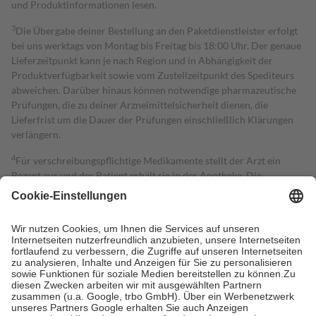
und Produktinformationen lesen.
3
Die Übergabe deiner Bestellung an den Paketdienstleister erfolgt
bei uns werktags von Montag bis Freitag bis 18:00 Uhr. Der genaue
Lieferzeitpunkt kann je nach Region und in Abhängigkeit der
Produktverfügbarkeit sowie vom Zustellzeitpunkt des Spediteurs
abweichen. Darüber hinaus können notwendige pharmazeutische
Prüfungen, die zu deiner Arzneimittelsicherheit dienen, die
Lieferfrist um die Dauer der Prüfungen einschließlich Klärungen
verlängern.
4
Für verschreibungspflichtige Medikamente stellt der Arzt ein
Rezept aus und der Patient erhält sie in der Apotheke. Die
gesetzliche Krankenversicherung übernimmt in der Regel die
Kosten dafür, der Versicherte trägt einen Teil davon als Zuzahlung
mit.
Grundsätzlich leisten Mitglieder Zuzahlungen in Höhe von zehn
Prozent des Abgabepreises,
mindestens
jedoch
fünf Euro
und
höchstens zehn Euro.
Es sind jedoch nie mehr als die tatsächlichen
Kosten der Leistung zu entrichten.
Diese Regeln gelten grundsätzlich auch für Online-Apotheken.
Bei Heilmitteln und häuslicher Krankenpflege beträgt die