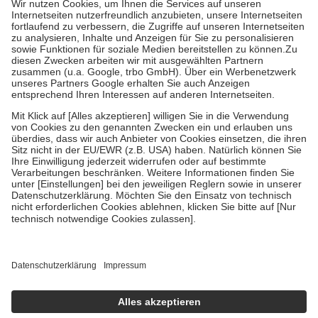
Kosten der Leistung zu entrichten.
Diese Regeln gelten grundsätzlich auch für Online-Apotheken.
Bei Heilmitteln und häuslicher Krankenpflege beträgt die
Zuzahlung zehn Prozent der Kosten sowie zehn Euro je
Verordnung.
Um das Engagement der Versicherten für ihre eigene Gesundheit zu
stärken und die besondere Stellung der Familie zu unterstützen,
fallen
keine Zuzahlungen
an bei:
• Kindern und Jugendlichen bis zum vollendeten 18. Lebensjahr
mit Ausnahme der Fahrkosten
• Untersuchungen zur Vorsorge und Früherkennung, die von der
GKV getragen werden
• empfohlenen Schutzimpfungen
• Harn- und Blutteststreifen
Wir nutzen Trusted Shops als unabhängigen Dienstleister für die
Einholung von Bewertungen. Trusted Shops hat Maßnahmen
getroffen, um sicherzustellen, dass es sich um echte Bewertungen
handelt. Mehr Informationen findest du hier:
https://help.etrusted.com/hc/de/articles/4419944605341