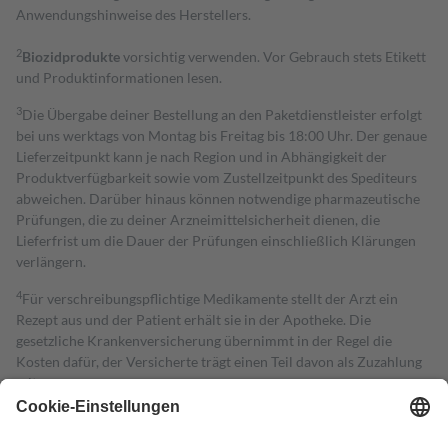
Anwendungshinweise des Herstellers.
2
Biozidprodukte
vorsichtig verwenden. Vor Gebrauch stets Etikett
und Produktinformationen lesen.
3
Die Übergabe deiner Bestellung an den Paketdienstleister erfolgt
bei uns werktags von Montag bis Freitag bis 18:00 Uhr. Der genaue
Lieferzeitpunkt kann je nach Region und in Abhängigkeit der
Produktverfügbarkeit sowie vom Zustellzeitpunkt des Spediteurs
abweichen. Darüber hinaus können notwendige pharmazeutische
Prüfungen, die zu deiner Arzneimittelsicherheit dienen, die
Lieferfrist um die Dauer der Prüfungen einschließlich Klärungen
verlängern.
4
Für verschreibungspflichtige Medikamente stellt der Arzt ein
Rezept aus und der Patient erhält sie in der Apotheke. Die
gesetzliche Krankenversicherung übernimmt in der Regel die
Kosten dafür, der Versicherte trägt einen Teil davon als Zuzahlung
mit.
Grundsätzlich leisten Mitglieder Zuzahlungen in Höhe von zehn
Prozent des Abgabepreises,
mindestens
jedoch
fünf Euro
und
höchstens zehn Euro.
Es sind jedoch nie mehr als die tatsächlichen