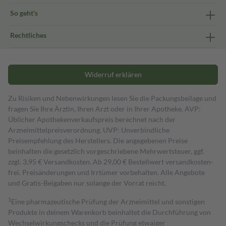
So geht's
Rechtliches
Widerruf erklären
Zu Risiken und Nebenwirkungen lesen Sie die Packungsbeilage und
fragen Sie Ihre Ärztin, Ihren Arzt oder in Ihrer Apotheke. AVP:
Üblicher Apothekenverkaufspreis berechnet nach der
Arzneimittelpreisverordnung. UVP: Unverbindliche
Preisempfehlung des Herstellers. Die angegebenen Preise
beinhalten die gesetzlich vorgeschriebene Mehrwertsteuer, ggf.
zzgl. 3,95 € Versandkosten. Ab 29,00 € Bestell­wert versand­kosten­
frei. Preisänderungen und Irrtümer vorbehalten. Alle Angebote
und Gratis-Beigaben nur solange der Vorrat reicht.
1
Eine pharmazeutische Prüfung der Arzneimittel und sonstigen
Produkte in deinem Warenkorb beinhaltet die Durchführung von
Wechselwirkungschecks und die Prüfung etwaiger