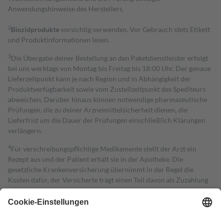
Anwendungshinweise des Herstellers.
2
Biozidprodukte
vorsichtig verwenden. Vor Gebrauch stets Etikett
und Produktinformationen lesen.
3
Die Übergabe deiner Bestellung an den Paketdienstleister erfolgt
bei uns werktags von Montag bis Freitag bis 18:00 Uhr. Der genaue
Lieferzeitpunkt kann je nach Region und in Abhängigkeit der
Produktverfügbarkeit sowie vom Zustellzeitpunkt des Spediteurs
abweichen. Darüber hinaus können notwendige pharmazeutische
Prüfungen, die zu deiner Arzneimittelsicherheit dienen, die
Lieferfrist um die Dauer der Prüfungen einschließlich Klärungen
verlängern.
4
Für verschreibungspflichtige Medikamente stellt der Arzt ein
Rezept aus und der Patient erhält sie in der Apotheke. Die
gesetzliche Krankenversicherung übernimmt in der Regel die
Kosten dafür, der Versicherte trägt einen Teil davon als Zuzahlung
mit.
Grundsätzlich leisten Mitglieder Zuzahlungen in Höhe von zehn
Prozent des Abgabepreises,
mindestens
jedoch
fünf Euro
und