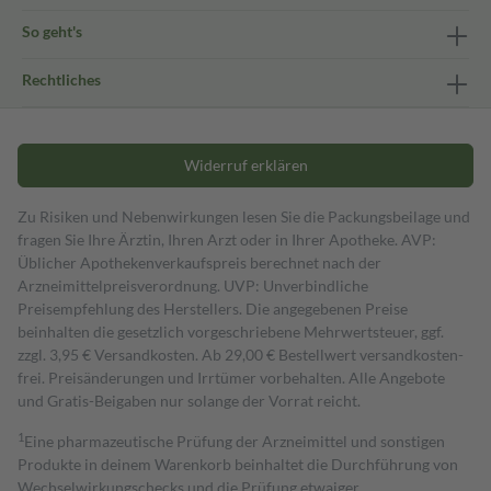
So geht's
Rechtliches
Widerruf erklären
Zu Risiken und Nebenwirkungen lesen Sie die Packungsbeilage und
fragen Sie Ihre Ärztin, Ihren Arzt oder in Ihrer Apotheke. AVP:
Üblicher Apothekenverkaufspreis berechnet nach der
Arzneimittelpreisverordnung. UVP: Unverbindliche
Preisempfehlung des Herstellers. Die angegebenen Preise
beinhalten die gesetzlich vorgeschriebene Mehrwertsteuer, ggf.
zzgl. 3,95 € Versandkosten. Ab 29,00 € Bestell­wert versand­kosten­
frei. Preisänderungen und Irrtümer vorbehalten. Alle Angebote
und Gratis-Beigaben nur solange der Vorrat reicht.
1
Eine pharmazeutische Prüfung der Arzneimittel und sonstigen
Produkte in deinem Warenkorb beinhaltet die Durchführung von
Wechselwirkungschecks und die Prüfung etwaiger