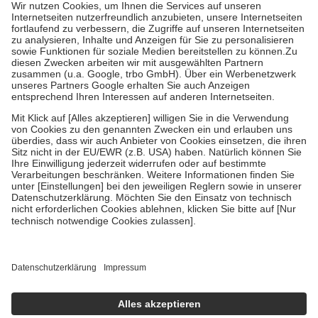
höchstens zehn Euro.
Es sind jedoch nie mehr als die tatsächlichen
Kosten der Leistung zu entrichten.
Diese Regeln gelten grundsätzlich auch für Online-Apotheken.
Bei Heilmitteln und häuslicher Krankenpflege beträgt die
Zuzahlung zehn Prozent der Kosten sowie zehn Euro je
Verordnung.
Um das Engagement der Versicherten für ihre eigene Gesundheit zu
stärken und die besondere Stellung der Familie zu unterstützen,
fallen
keine Zuzahlungen
an bei:
• Kindern und Jugendlichen bis zum vollendeten 18. Lebensjahr
mit Ausnahme der Fahrkosten
• Untersuchungen zur Vorsorge und Früherkennung, die von der
GKV getragen werden
• empfohlenen Schutzimpfungen
• Harn- und Blutteststreifen
Wir nutzen Trusted Shops als unabhängigen Dienstleister für die
Einholung von Bewertungen. Trusted Shops hat Maßnahmen
getroffen, um sicherzustellen, dass es sich um echte Bewertungen
handelt. Mehr Informationen findest du hier:
https://help.etrusted.com/hc/de/articles/4419944605341