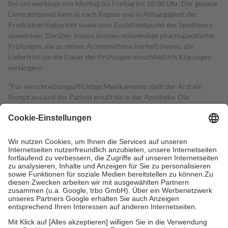
bei uns werktags von Montag bis Freitag bis 18:00 Uhr. Der genaue
Lieferzeitpunkt kann je nach Region und in Abhängigkeit der
Produktverfügbarkeit sowie vom Zustellzeitpunkt des Spediteurs
abweichen. Darüber hinaus können notwendige pharmazeutische
Prüfungen, die zu deiner Arzneimittelsicherheit dienen, die
Lieferfrist um die Dauer der Prüfungen einschließlich Klärungen
verlängern.
4
Für verschreibungspflichtige Medikamente stellt der Arzt ein
Rezept aus und der Patient erhält sie in der Apotheke. Die
gesetzliche Krankenversicherung übernimmt in der Regel die
Kosten dafür, der Versicherte trägt einen Teil davon als Zuzahlung
mit.
Grundsätzlich leisten Mitglieder Zuzahlungen in Höhe von zehn
Prozent des Abgabepreises,
mindestens
jedoch
fünf Euro
und
höchstens zehn Euro.
Es sind jedoch nie mehr als die tatsächlichen
Kosten der Leistung zu entrichten.
Diese Regeln gelten grundsätzlich auch für Online-Apotheken.
Bei Heilmitteln und häuslicher Krankenpflege beträgt die
Zuzahlung zehn Prozent der Kosten sowie zehn Euro je
Verordnung.
Um das Engagement der Versicherten für ihre eigene Gesundheit zu