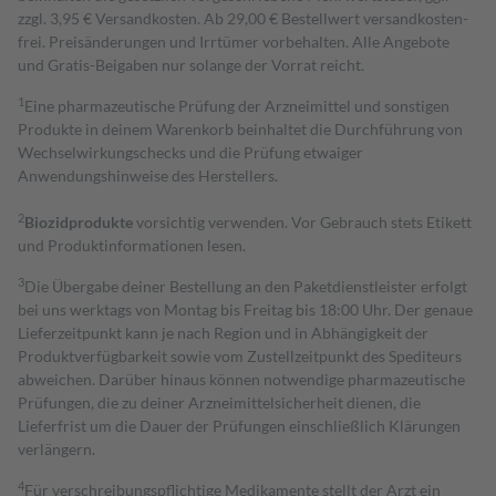
zzgl. 3,95 € Versandkosten. Ab 29,00 € Bestell­wert versand­kosten­
frei. Preisänderungen und Irrtümer vorbehalten. Alle Angebote
und Gratis-Beigaben nur solange der Vorrat reicht.
1
Eine pharmazeutische Prüfung der Arzneimittel und sonstigen
Produkte in deinem Warenkorb beinhaltet die Durchführung von
Wechselwirkungschecks und die Prüfung etwaiger
Anwendungshinweise des Herstellers.
2
Biozidprodukte
vorsichtig verwenden. Vor Gebrauch stets Etikett
und Produktinformationen lesen.
3
Die Übergabe deiner Bestellung an den Paketdienstleister erfolgt
bei uns werktags von Montag bis Freitag bis 18:00 Uhr. Der genaue
Lieferzeitpunkt kann je nach Region und in Abhängigkeit der
Produktverfügbarkeit sowie vom Zustellzeitpunkt des Spediteurs
abweichen. Darüber hinaus können notwendige pharmazeutische
Prüfungen, die zu deiner Arzneimittelsicherheit dienen, die
Lieferfrist um die Dauer der Prüfungen einschließlich Klärungen
verlängern.
4
Für verschreibungspflichtige Medikamente stellt der Arzt ein