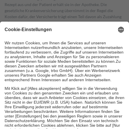
Rezept aus und der Patient erhält sie in der Apotheke. Die
gesetzliche Krankenversicherung übernimmt in der Regel die
Kosten dafür, der Versicherte trägt einen Teil davon als Zuzahlung
mit.
Grundsätzlich leisten Mitglieder Zuzahlungen in Höhe von zehn
Prozent des Abgabepreises,
mindestens
jedoch
fünf Euro
und
höchstens zehn Euro.
Es sind jedoch nie mehr als die tatsächlichen
Kosten der Leistung zu entrichten.
Diese Regeln gelten grundsätzlich auch für Online-Apotheken.
Bei Heilmitteln und häuslicher Krankenpflege beträgt die
Zuzahlung zehn Prozent der Kosten sowie zehn Euro je
Verordnung.
Um das Engagement der Versicherten für ihre eigene Gesundheit zu
stärken und die besondere Stellung der Familie zu unterstützen,
fallen
keine Zuzahlungen
an bei:
• Kindern und Jugendlichen bis zum vollendeten 18. Lebensjahr
mit Ausnahme der Fahrkosten
• Untersuchungen zur Vorsorge und Früherkennung, die von der
GKV getragen werden
• empfohlenen Schutzimpfungen
• Harn- und Blutteststreifen