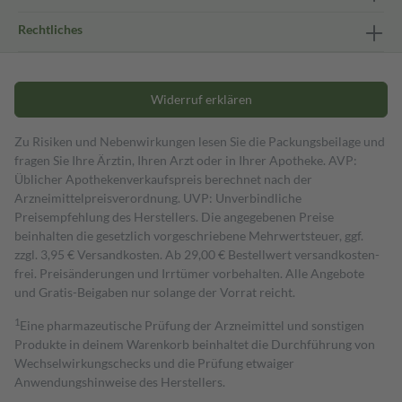
Rechtliches
Widerruf erklären
Zu Risiken und Nebenwirkungen lesen Sie die Packungsbeilage und
fragen Sie Ihre Ärztin, Ihren Arzt oder in Ihrer Apotheke. AVP:
Üblicher Apothekenverkaufspreis berechnet nach der
Arzneimittelpreisverordnung. UVP: Unverbindliche
Preisempfehlung des Herstellers. Die angegebenen Preise
beinhalten die gesetzlich vorgeschriebene Mehrwertsteuer, ggf.
zzgl. 3,95 € Versandkosten. Ab 29,00 € Bestell­wert versand­kosten­
frei. Preisänderungen und Irrtümer vorbehalten. Alle Angebote
und Gratis-Beigaben nur solange der Vorrat reicht.
1
Eine pharmazeutische Prüfung der Arzneimittel und sonstigen
Produkte in deinem Warenkorb beinhaltet die Durchführung von
Wechselwirkungschecks und die Prüfung etwaiger
Anwendungshinweise des Herstellers.