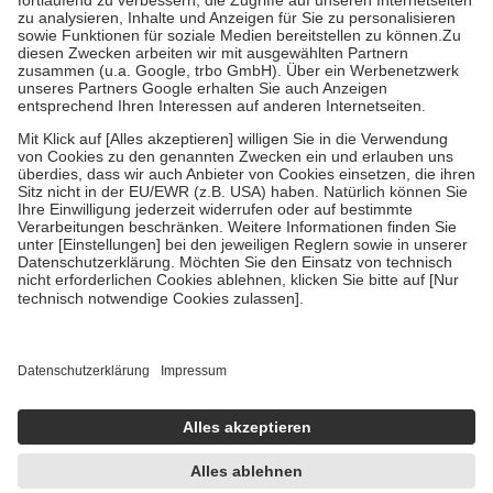
Diese Regeln gelten grundsätzlich auch für Online-Apotheken.
Bei Heilmitteln und häuslicher Krankenpflege beträgt die
Zuzahlung zehn Prozent der Kosten sowie zehn Euro je
Verordnung.
Um das Engagement der Versicherten für ihre eigene Gesundheit zu
stärken und die besondere Stellung der Familie zu unterstützen,
fallen
keine Zuzahlungen
an bei:
• Kindern und Jugendlichen bis zum vollendeten 18. Lebensjahr
mit Ausnahme der Fahrkosten
• Untersuchungen zur Vorsorge und Früherkennung, die von der
GKV getragen werden
• empfohlenen Schutzimpfungen
• Harn- und Blutteststreifen
Wir nutzen Trusted Shops als unabhängigen Dienstleister für die
Einholung von Bewertungen. Trusted Shops hat Maßnahmen
getroffen, um sicherzustellen, dass es sich um echte Bewertungen
handelt. Mehr Informationen findest du hier:
https://help.etrusted.com/hc/de/articles/4419944605341
Einige Bilder und Inhalte wurden unter Zuhilfenahme künstlicher
Intelligenz erstellt.