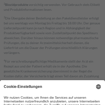
2
Biozidprodukte
vorsichtig verwenden. Vor Gebrauch stets Etikett
und Produktinformationen lesen.
3
Die Übergabe deiner Bestellung an den Paketdienstleister erfolgt
bei uns werktags von Montag bis Freitag bis 18:00 Uhr. Der genaue
Lieferzeitpunkt kann je nach Region und in Abhängigkeit der
Produktverfügbarkeit sowie vom Zustellzeitpunkt des Spediteurs
abweichen. Darüber hinaus können notwendige pharmazeutische
Prüfungen, die zu deiner Arzneimittelsicherheit dienen, die
Lieferfrist um die Dauer der Prüfungen einschließlich Klärungen
verlängern.
4
Für verschreibungspflichtige Medikamente stellt der Arzt ein
Rezept aus und der Patient erhält sie in der Apotheke. Die
gesetzliche Krankenversicherung übernimmt in der Regel die
Kosten dafür, der Versicherte trägt einen Teil davon als Zuzahlung
mit.
Grundsätzlich leisten Mitglieder Zuzahlungen in Höhe von zehn
Prozent des Abgabepreises,
mindestens
jedoch
fünf Euro
und
höchstens zehn Euro.
Es sind jedoch nie mehr als die tatsächlichen
Kosten der Leistung zu entrichten.