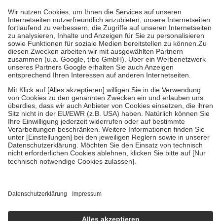
höchstens zehn Euro.
Es sind jedoch nie mehr als die tatsächlichen
Kosten der Leistung zu entrichten.
Diese Regeln gelten grundsätzlich auch für Online-Apotheken.
Bei Heilmitteln und häuslicher Krankenpflege beträgt die
Zuzahlung zehn Prozent der Kosten sowie zehn Euro je
Verordnung.
Um das Engagement der Versicherten für ihre eigene Gesundheit zu
stärken und die besondere Stellung der Familie zu unterstützen,
fallen
keine Zuzahlungen
an bei:
• Kindern und Jugendlichen bis zum vollendeten 18. Lebensjahr
mit Ausnahme der Fahrkosten
• Untersuchungen zur Vorsorge und Früherkennung, die von der
GKV getragen werden
• empfohlenen Schutzimpfungen
• Harn- und Blutteststreifen
Wir nutzen Trusted Shops als unabhängigen Dienstleister für die
Einholung von Bewertungen. Trusted Shops hat Maßnahmen
getroffen, um sicherzustellen, dass es sich um echte Bewertungen
handelt. Mehr Informationen findest du hier:
https://help.etrusted.com/hc/de/articles/4419944605341