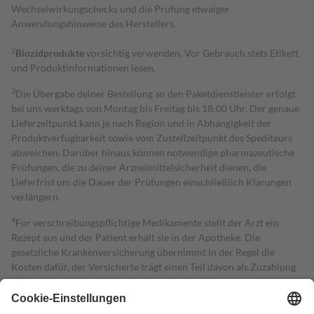
Wechselwirkungschecks und die Prüfung etwaiger
Anwendungshinweise des Herstellers.
2
Biozidprodukte
vorsichtig verwenden. Vor Gebrauch stets Etikett
und Produktinformationen lesen.
3
Die Übergabe deiner Bestellung an den Paketdienstleister erfolgt
bei uns werktags von Montag bis Freitag bis 18:00 Uhr. Der genaue
Lieferzeitpunkt kann je nach Region und in Abhängigkeit der
Produktverfügbarkeit sowie vom Zustellzeitpunkt des Spediteurs
abweichen. Darüber hinaus können notwendige pharmazeutische
Prüfungen, die zu deiner Arzneimittelsicherheit dienen, die
Lieferfrist um die Dauer der Prüfungen einschließlich Klärungen
verlängern.
4
Für verschreibungspflichtige Medikamente stellt der Arzt ein
Rezept aus und der Patient erhält sie in der Apotheke. Die
gesetzliche Krankenversicherung übernimmt in der Regel die
Kosten dafür, der Versicherte trägt einen Teil davon als Zuzahlung
mit.
Grundsätzlich leisten Mitglieder Zuzahlungen in Höhe von zehn
Prozent des Abgabepreises,
mindestens
jedoch
fünf Euro
und