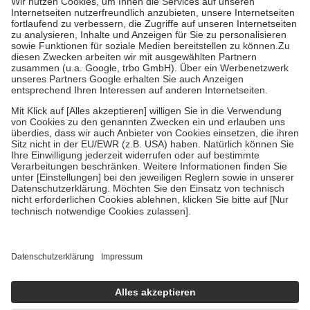
Grundsätzlich leisten Mitglieder Zuzahlungen in Höhe von zehn
Prozent des Abgabepreises,
mindestens
jedoch
fünf Euro
und
höchstens zehn Euro.
Es sind jedoch nie mehr als die tatsächlichen
Kosten der Leistung zu entrichten.
Diese Regeln gelten grundsätzlich auch für Online-Apotheken.
Bei Heilmitteln und häuslicher Krankenpflege beträgt die
Zuzahlung zehn Prozent der Kosten sowie zehn Euro je
Verordnung.
Um das Engagement der Versicherten für ihre eigene Gesundheit zu
stärken und die besondere Stellung der Familie zu unterstützen,
fallen
keine Zuzahlungen
an bei:
• Kindern und Jugendlichen bis zum vollendeten 18. Lebensjahr
mit Ausnahme der Fahrkosten
• Untersuchungen zur Vorsorge und Früherkennung, die von der
GKV getragen werden
• empfohlenen Schutzimpfungen
• Harn- und Blutteststreifen
Wir nutzen Trusted Shops als unabhängigen Dienstleister für die
Einholung von Bewertungen. Trusted Shops hat Maßnahmen
getroffen, um sicherzustellen, dass es sich um echte Bewertungen
handelt. Mehr Informationen findest du hier: