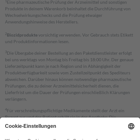
1
Eine pharmazeutische Prüfung der Arzneimittel und sonstigen
Produkte in deinem Warenkorb beinhaltet die Durchführung von
Wechselwirkungschecks und die Prüfung etwaiger
Anwendungshinweise des Herstellers.
2
Biozidprodukte
vorsichtig verwenden. Vor Gebrauch stets Etikett
und Produktinformationen lesen.
3
Die Übergabe deiner Bestellung an den Paketdienstleister erfolgt
bei uns werktags von Montag bis Freitag bis 18:00 Uhr. Der genaue
Lieferzeitpunkt kann je nach Region und in Abhängigkeit der
Produktverfügbarkeit sowie vom Zustellzeitpunkt des Spediteurs
abweichen. Darüber hinaus können notwendige pharmazeutische
Prüfungen, die zu deiner Arzneimittelsicherheit dienen, die
Lieferfrist um die Dauer der Prüfungen einschließlich Klärungen
verlängern.
4
Für verschreibungspflichtige Medikamente stellt der Arzt ein
Rezept aus und der Patient erhält sie in der Apotheke. Die
gesetzliche Krankenversicherung übernimmt in der Regel die
Kosten dafür, der Versicherte trägt einen Teil davon als Zuzahlung
mit.