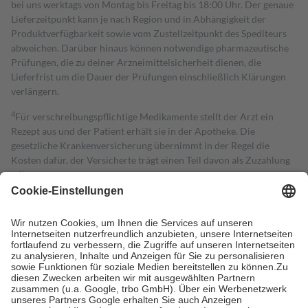
bei uns werktags von Montag bis Freitag bis 18:00 Uhr. Der genaue
Lieferzeitpunkt kann je nach Region und in Abhängigkeit der
Produktverfügbarkeit sowie vom Zustellzeitpunkt des Spediteurs
abweichen. Darüber hinaus können notwendige pharmazeutische
Prüfungen, die zu deiner Arzneimittelsicherheit dienen, die
Lieferfrist um die Dauer der Prüfungen einschließlich Klärungen
verlängern.
4
Für verschreibungspflichtige Medikamente stellt der Arzt ein
Rezept aus und der Patient erhält sie in der Apotheke. Die
gesetzliche Krankenversicherung übernimmt in der Regel die
Kosten dafür, der Versicherte trägt einen Teil davon als Zuzahlung
mit.
Grundsätzlich leisten Mitglieder Zuzahlungen in Höhe von zehn
Prozent des Abgabepreises,
mindestens
jedoch
fünf Euro
und
höchstens zehn Euro.
Es sind jedoch nie mehr als die tatsächlichen
Kosten der Leistung zu entrichten.
Diese Regeln gelten grundsätzlich auch für Online-Apotheken.
Bei Heilmitteln und häuslicher Krankenpflege beträgt die
Zuzahlung zehn Prozent der Kosten sowie zehn Euro je
Verordnung.
Um das Engagement der Versicherten für ihre eigene Gesundheit zu