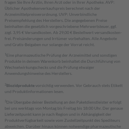
fragen Sie Ihre Ärztin, Ihren Arzt oder in Ihrer Apotheke. AVP:
Üblicher Apothekenverkaufspreis berechnet nach der
Arzneimittelpreisverordnung. UVP: Unverbindliche
Preisempfehlung des Herstellers. Die angegebenen Preise
beinhalten die gesetzlich vorgeschriebene Mehrwertsteuer, ggf.
zzgl. 3,95 € Versandkosten. Ab 29,00 € Bestell­wert versand­kosten­
frei. Preisänderungen und Irrtümer vorbehalten. Alle Angebote
und Gratis-Beigaben nur solange der Vorrat reicht.
1
Eine pharmazeutische Prüfung der Arzneimittel und sonstigen
Produkte in deinem Warenkorb beinhaltet die Durchführung von
Wechselwirkungschecks und die Prüfung etwaiger
Anwendungshinweise des Herstellers.
2
Biozidprodukte
vorsichtig verwenden. Vor Gebrauch stets Etikett
und Produktinformationen lesen.
3
Die Übergabe deiner Bestellung an den Paketdienstleister erfolgt
bei uns werktags von Montag bis Freitag bis 18:00 Uhr. Der genaue
Lieferzeitpunkt kann je nach Region und in Abhängigkeit der
Produktverfügbarkeit sowie vom Zustellzeitpunkt des Spediteurs
abweichen. Darüber hinaus können notwendige pharmazeutische