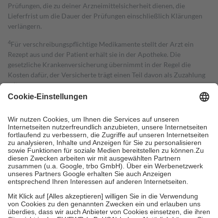
Prüfungen, die zu deiner Arzneimittelsicherheit dienen, die
Lieferfrist um die Dauer der Prüfungen einschließlich Klärungen
verlängern.
4
Für verschreibungspflichtige Medikamente stellt der Arzt ein
Rezept aus und der Patient erhält sie in der Apotheke. Die
gesetzliche Krankenversicherung übernimmt in der Regel die
Kosten dafür, der Versicherte trägt einen Teil davon als Zuzahlung
mit.
Grundsätzlich leisten Mitglieder Zuzahlungen in Höhe von zehn
Prozent des Abgabepreises,
mindestens
jedoch
fünf Euro
und
höchstens zehn Euro.
Es sind jedoch nie mehr als die tatsächlichen
Kosten der Leistung zu entrichten.
Diese Regeln gelten grundsätzlich auch für Online-Apotheken.
Bei Heilmitteln und häuslicher Krankenpflege beträgt die
Zuzahlung zehn Prozent der Kosten sowie zehn Euro je
Verordnung.
Um das Engagement der Versicherten für ihre eigene Gesundheit zu
stärken und die besondere Stellung der Familie zu unterstützen,
fallen
keine Zuzahlungen
an bei:
• Kindern und Jugendlichen bis zum vollendeten 18. Lebensjahr
mit Ausnahme der Fahrkosten