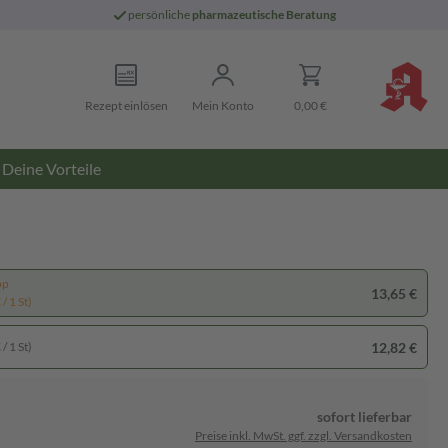
persönliche
pharmazeutische Beratung
Rezept einlösen
Mein Konto
0,00 €
Deine Vorteile
pp
13,65 €
/ 1 St)
12,82 €
/ 1 St)
sofort lieferbar
Preise inkl. MwSt. ggf. zzgl. Versandkosten