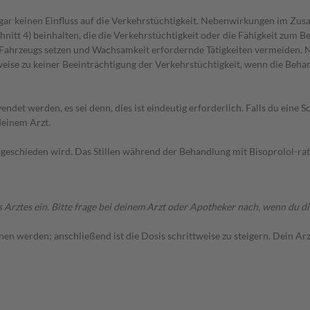
 gar keinen Einfluss auf die Verkehrstüchtigkeit. Nebenwirkungen im Z
tt 4) beinhalten, die die Verkehrstüchtigkeit oder die Fähigkeit zum B
es Fahrzeugs setzen und Wachsamkeit erfordernde Tätigkeiten vermeiden
ise zu keiner Beeinträchtigung der Verkehrstüchtigkeit, wenn die Behandl
det werden, es sei denn, dies ist eindeutig erforderlich. Falls du eine
deinem Arzt.
usgeschieden wird. Das Stillen während der Behandlung mit Bisoprolol-r
tes ein. Bitte frage bei deinem Arzt oder Apotheker nach, wenn du dir 
n werden; anschließend ist die Dosis schrittweise zu steigern. Dein Arzt