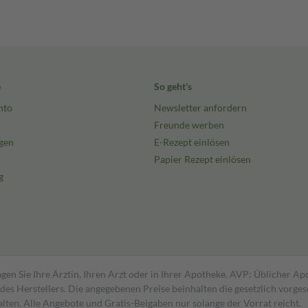
e
So geht's
nto
Newsletter anfordern
Freunde werben
gen
E-Rezept einlösen
Papier Rezept einlösen
g
gen Sie Ihre Ärztin, Ihren Arzt oder in Ihrer Apotheke. AVP: Üblicher A
s Herstellers. Die angegebenen Preise beinhalten die gesetzlich vorgesc
alten. Alle Angebote und Gratis-Beigaben nur solange der Vorrat reicht.