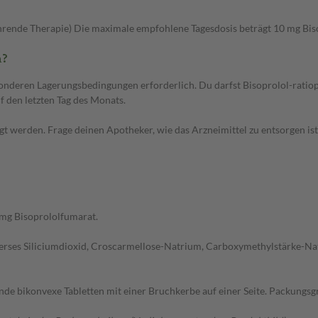
führende Therapie) Die maximale empfohlene Tagesdosis beträgt 10 mg Bis
n?
esonderen Lagerungsbedingungen erforderlich. Du darfst Bisoprolol-ra
 den letzten Tag des Monats.
gt werden. Frage deinen Apotheker, wie das Arzneimittel zu entsorgen is
 mg Bisoprololfumarat.
erses Siliciumdioxid, Croscarmellose-Natrium, Carboxymethylstärke-Natri
nde bikonvexe Tabletten mit einer Bruchkerbe auf einer Seite. Packungsg