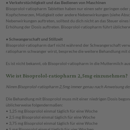
● Verkehrstüchtigkeit und das Bedienen von Maschinen
Bisoprolol-ratiopharm Tabletten haben nur einen sehr geringen oder
Kopfschmerzen, Müdigkeit oder andere Nebenwirkungen (siehe Abschni
Nebenwirkungen auftreten, solltest du dich nicht an das Steuer ein
Erhöhung der Dosis auftreten. Bisoprolol-ratiopharm führt üblicherwe
● Schwangerschaft und Stillzeit
Bisoprolol-ratiopharm darf nicht während der Schwangerschaft verwen
ratiopharm schwanger wirst, bespreche die weitere Behandlung mit 
Es ist nicht bekannt, ob Bisoprolol-ratiopharm in die Muttermilch a
Wie ist Bisoprolol-ratiopharm 2,5mg einzunehmen?
Nimm Bisoprolol-ratiopharm 2,5mg immer genau nach Anweisung des Arz
Die Behandlung mit Bisoprolol muss mit einer niedrigen Dosis begonne
üblicherweise folgendermaßen:
• 1,25 mg Bisoprolol einmal täglich für eine Woche
• 2,5 mg Bisoprolol einmal täglich für eine Woche
• 3,75 mg Bisoprolol einmal täglich für eine Woche
• 5 mg Bisoprolol einmal täglich für vier Wochen