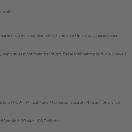
oprolol.
tiopharm nach dem auf dem Etikett und dem Umkarton angegebenen
t, wenn du es nicht mehr benötigst. Diese Maßnahme hilft, die Umwelt
um (Typ A) (Ph. Eur.) und Magnesiumstearat (Ph. Eur.) [pflanzlich].
rößen sind: 30 oder 100 Tabletten.