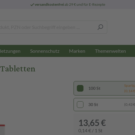
versandkostenfrei
ab 29 € und für E-Rezepte
letzungen
Sonnenschutz
Marken
Themenwelten
 Tabletten
Sparti
100 St
(0,14 € 
30 St
(0,43 € 
13,65 €
0,14 € / 1 St