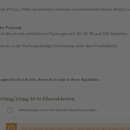
t (Ph.Eur.), Mikrokristalline Cellulose, vorverkleisterte Stärke (Mais
der Packung
 Bruchrille, erhältlich in Packungen mit 30, 50, 98 und 100 Tabletten.
t du in der Packungsbeilage (Verlinkung unter dem Produktbild).
gen Sie Ihre Ärztin, Ihren Arzt oder in Ihrer Apotheke.
10mg/25mg 30 St Filmtabletten
Bewertungen nur in der aktuellen Sprache anzeigen.
Keine Bewertungen gefunden. Teile deine Erfahrungen mit a