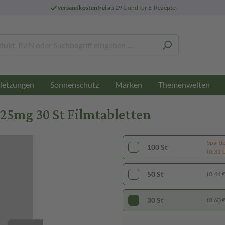
versandkostenfrei
ab 29 € und für E-Rezepte
letzungen
Sonnenschutz
Marken
Themenwelten
25mg 30 St Filmtabletten
Sparti
100 St
(0,31 € 
50 St
(0,44 € 
30 St
(0,60 € 