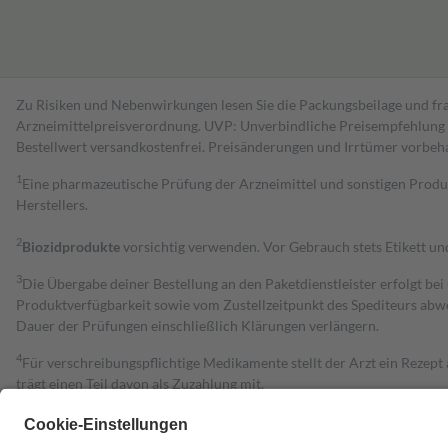
Zu Risiken und Nebenwirkungen lesen Sie die Packungsbeilage und fra
Arzneimittelpreisverordnung. UVP: Unverbindliche Preisempfehlung de
Bestell­wert versand­kosten­frei. Preisänderungen und Irrtümer vorbeh
1
Eine pharmazeutische Prüfung der Arzneimittel und sonstigen Pro
Herstellers.
2
Biozidprodukte
vorsichtig verwenden. Vor Gebrauch stets Etikett u
3
Die Übergabe deiner Bestellung an den Paketdienstleister erfolgt bei
Produktverfügbarkeit sowie vom Zustellzeitpunkt des Spediteurs abwe
Dauer der Prüfungen einschließlich Klärungen verlängern.
4
Für verschreibungspflichtige Medikamente stellt der Arzt ein Rezept 
trägt einen Teil davon als Zuzahlung mit.
Grundsätzlich leisten Mitglieder Zuzahlungen in Höhe von zehn Proz
zu entrichten.
Diese Regeln gelten grundsätzlich auch für Online-Apotheken.