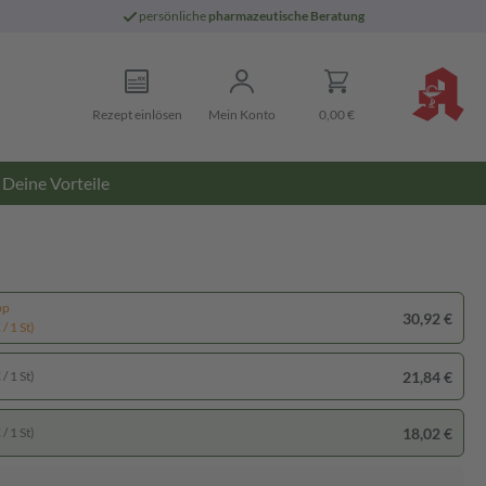
persönliche
pharmazeutische Beratung
Rezept einlösen
Mein Konto
0,00 €
Deine Vorteile
pp
30,92 €
/ 1 St)
21,84 €
/ 1 St)
18,02 €
/ 1 St)