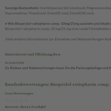
Sonstige Bestandteile:
Hochdisperses Siliciumdioxid, Magnesiumsteara
Hypromellose, Titandioxid, Eisen(III)-oxid, Eisen(II,III)-oxid.
• Wie Bisoprolol-ratiopharm comp. 10mg/25mg aussieht und Inhalt 
Bisoprolol-ratiopharm comp. 10 mg/25 mg sind runde Filmtabletten mit
Viele weitere Informationen zur Einnahme und Nebenwirkungen findes
Hinweistexte und Pflichtangaben
Arzneimittel
Zu Risiken und Nebenwirkungen lesen Sie die Packungsbeilage und fra
Kundenbewertungen: Bisoprolol-ratiopharm comp. 
0 von 0 Bewertungen
Bewerte dieses Produkt!