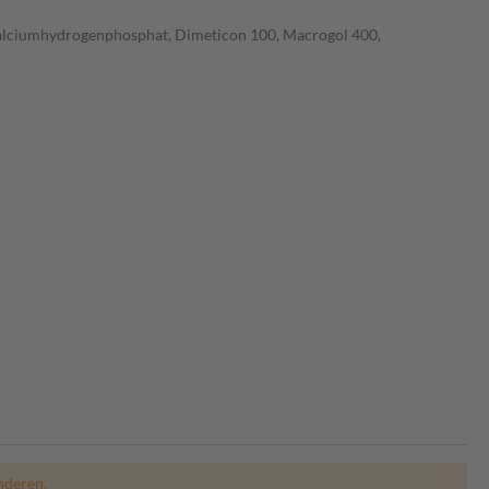
), Calciumhydrogenphosphat, Dimeticon 100, Macrogol 400,
nderen.