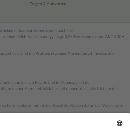
Fragen & Antworten
pothekenverkaufspreis berechnet nach der
hriebene Mehrwertsteuer, ggf. zzgl. 3,95 € Versandkosten. Ab 29,00 €
kungschecks und die Prüfung etwaiger Anwendungshinweise des
itpunkt kann je nach Region und in Abhängigkeit der
 zu deiner Arzneimittelsicherheit dienen, die Lieferfrist um die
ersicherung übernimmt in der Regel die Kosten dafür, der Versicherte
Euro.
Es sind jedoch nie mehr als die tatsächlichen Kosten der Leistung