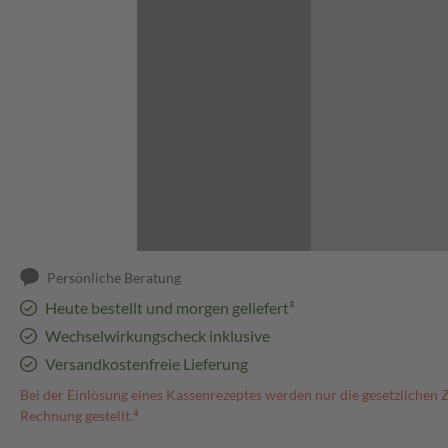
Abbildung kann abweichen
Persönliche Beratung
Heute bestellt und morgen geliefert³
Wechselwirkungscheck inklusive
Versandkostenfreie Lieferung
Bei der Einlösung eines Kassenrezeptes werden nur die gesetzlichen 
Rechnung gestellt.⁴