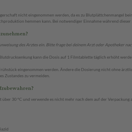
rschaft nicht eingenommen werden, da es zu Blutplättchenmangel beim 
chproduktion hemmen kann. Bei notwendiger Einnahme während dieser Zei
inzunehmen?
isung des Arztes ein. Bitte frage bei deinem Arzt oder Apotheker nach, 
 Blutdrucksenkung kann die Dosis auf 1 Filmtablette täglich erhöht werde
m Frühstück eingenommen werden. Ändere die Dosierung nicht ohne ärztl
des Zustandes zu vermeiden.
ufzubewahren?
cht über 30 °C und verwende es nicht mehr nach dem auf der Verpackung
iazid