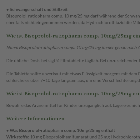
● Schwangerschaft und Stillzeit
Bisoprolol-ratiopharm comp. 10 mg/25 mg darf während der Schwange
ebenfalls nicht eingenommen werden, da Hydrochlorothiazid die Mil
Wie ist Bisoprolol-ratiopharm comp. 10mg/25mg e
Nimm Bisoprolol-ratiopharm comp. 10 mg/25 mg immer genau nach Anwe
Die übliche Dosis beträgt ½ Filmtablette täglich. Bei unzureichender
Die Tablette sollte unzerkaut mit etwas Flüssigkeit morgens mit de
schleiche es über 7–10 Tage langsam aus, um eine Verschlechterung 
Wie ist Bisoprolol-ratiopharm comp. 10mg/25mg a
Bewahre das Arzneimittel für Kinder unzugänglich auf. Lagere es ni
Weitere Informationen
• Was Bisoprolol-ratiopharm comp. 10mg/25mg enthält
Wirkstoffe:
10 mg Bisoprololhemifumarat und 25 mg Hydrochloroth