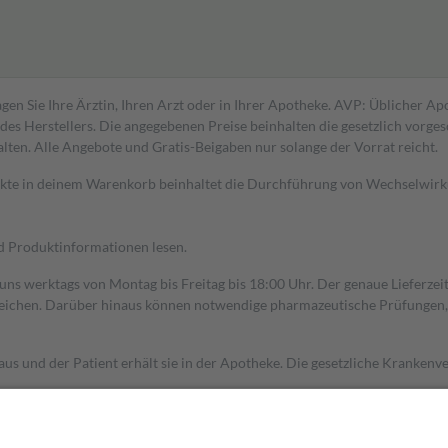
gen Sie Ihre Ärztin, Ihren Arzt oder in Ihrer Apotheke. AVP: Üblicher A
s Herstellers. Die angegebenen Preise beinhalten die gesetzlich vorgesc
alten. Alle Angebote und Gratis-Beigaben nur solange der Vorrat reicht.
dukte in deinem Warenkorb beinhaltet die Durchführung von Wechselwir
nd Produktinformationen lesen.
 uns werktags von Montag bis Freitag bis 18:00 Uhr. Der genaue Lieferze
ichen. Darüber hinaus können notwendige pharmazeutische Prüfungen, die
aus und der Patient erhält sie in der Apotheke. Die gesetzliche Krankenv
ent des Abgabepreises,
mindestens
jedoch
fünf Euro
und
höchstens zehn 