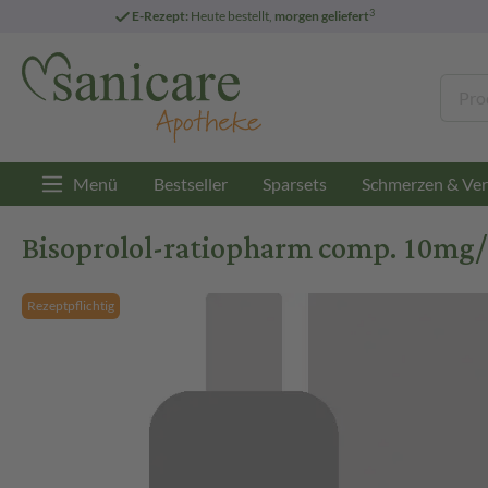
3
E-Rezept:
Heute bestellt,
morgen geliefert
Menü
Bestseller
Sparsets
Schmerzen & Ver
Bisoprolol-ratiopharm comp. 10mg/
Rezeptpflichtig