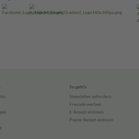
e
So geht's
nto
Newsletter anfordern
Freunde werben
gen
E-Rezept einlösen
Papier Rezept einlösen
g