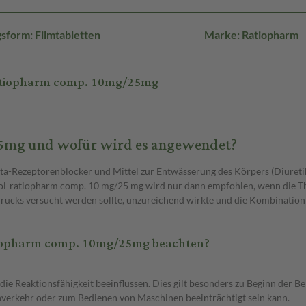
sform: Filmtabletten
Marke: Ratiopharm
ratiopharm comp. 10mg/25mg
25mg und wofür wird es angewendet?
Beta-Rezeptorenblocker und Mittel zur Entwässerung des Körpers (Diur
l-ratiopharm comp. 10 mg/25 mg wird nur dann empfohlen, wenn die The
drucks versucht werden sollte, unzureichend wirkte und die Kombination
tiopharm comp. 10mg/25mg beachten?
e Reaktionsfähigkeit beeinflussen. Dies gilt besonders zu Beginn der 
enverkehr oder zum Bedienen von Maschinen beeinträchtigt sein kann.