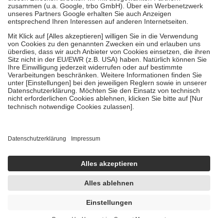
Verordnung.
Um das Engagement der Versicherten für ihre eigene Gesundheit zu
stärken und die besondere Stellung der Familie zu unterstützen,
fallen
keine Zuzahlungen
an bei:
• Kindern und Jugendlichen bis zum vollendeten 18. Lebensjahr
mit Ausnahme der Fahrkosten
• Untersuchungen zur Vorsorge und Früherkennung, die von der
GKV getragen werden
• empfohlenen Schutzimpfungen
• Harn- und Blutteststreifen
Wir nutzen Trusted Shops als unabhängigen Dienstleister für die
Einholung von Bewertungen. Trusted Shops hat Maßnahmen
getroffen, um sicherzustellen, dass es sich um echte Bewertungen
handelt. Mehr Informationen findest du hier:
https://help.etrusted.com/hc/de/articles/4419944605341
Einige Bilder und Inhalte wurden unter Zuhilfenahme künstlicher
Intelligenz erstellt.