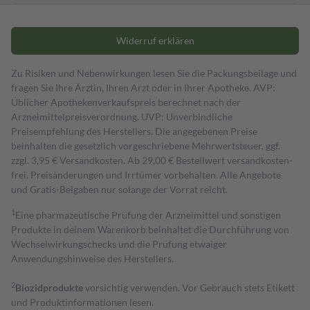
Widerruf erklären
Zu Risiken und Nebenwirkungen lesen Sie die Packungsbeilage und
fragen Sie Ihre Ärztin, Ihren Arzt oder in Ihrer Apotheke. AVP:
Üblicher Apothekenverkaufspreis berechnet nach der
Arzneimittelpreisverordnung. UVP: Unverbindliche
Preisempfehlung des Herstellers. Die angegebenen Preise
beinhalten die gesetzlich vorgeschriebene Mehrwertsteuer, ggf.
zzgl. 3,95 € Versandkosten. Ab 29,00 € Bestell­wert versand­kosten­
frei. Preisänderungen und Irrtümer vorbehalten. Alle Angebote
und Gratis-Beigaben nur solange der Vorrat reicht.
1
Eine pharmazeutische Prüfung der Arzneimittel und sonstigen
Produkte in deinem Warenkorb beinhaltet die Durchführung von
Wechselwirkungschecks und die Prüfung etwaiger
Anwendungshinweise des Herstellers.
2
Biozidprodukte
vorsichtig verwenden. Vor Gebrauch stets Etikett
und Produktinformationen lesen.