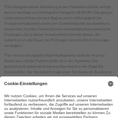
3
Die Übergabe deiner Bestellung an den Paketdienstleister erfolgt
bei uns werktags von Montag bis Freitag bis 18:00 Uhr. Der genaue
Lieferzeitpunkt kann je nach Region und in Abhängigkeit der
Produktverfügbarkeit sowie vom Zustellzeitpunkt des Spediteurs
abweichen. Darüber hinaus können notwendige pharmazeutische
Prüfungen, die zu deiner Arzneimittelsicherheit dienen, die
Lieferfrist um die Dauer der Prüfungen einschließlich Klärungen
verlängern.
4
Für verschreibungspflichtige Medikamente stellt der Arzt ein
Rezept aus und der Patient erhält sie in der Apotheke. Die
gesetzliche Krankenversicherung übernimmt in der Regel die
Kosten dafür, der Versicherte trägt einen Teil davon als Zuzahlung
mit.
Grundsätzlich leisten Mitglieder Zuzahlungen in Höhe von zehn
Prozent des Abgabepreises,
mindestens
jedoch
fünf Euro
und
höchstens zehn Euro.
Es sind jedoch nie mehr als die tatsächlichen
Kosten der Leistung zu entrichten.
Diese Regeln gelten grundsätzlich auch für Online-Apotheken.
Bei Heilmitteln und häuslicher Krankenpflege beträgt die
Zuzahlung zehn Prozent der Kosten sowie zehn Euro je