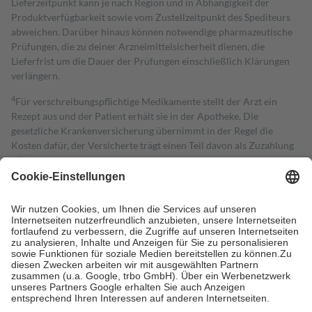
Lieferzeitpunkt kann je nach Region und in Abhängigkeit der
Produktverfügbarkeit sowie vom Zustellzeitpunkt des Spediteurs
abweichen. Darüber hinaus können notwendige pharmazeutische
Prüfungen, die zu deiner Arzneimittelsicherheit dienen, die
Lieferfrist um die Dauer der Prüfungen einschließlich Klärungen
verlängern.
4
Für verschreibungspflichtige Medikamente stellt der Arzt ein
Rezept aus und der Patient erhält sie in der Apotheke. Die
gesetzliche Krankenversicherung übernimmt in der Regel die
Kosten dafür, der Versicherte trägt einen Teil davon als Zuzahlung
mit.
Grundsätzlich leisten Mitglieder Zuzahlungen in Höhe von zehn
Prozent des Abgabepreises,
mindestens
jedoch
fünf Euro
und
höchstens zehn Euro.
Es sind jedoch nie mehr als die tatsächlichen
Kosten der Leistung zu entrichten.
Diese Regeln gelten grundsätzlich auch für Online-Apotheken.
Bei Heilmitteln und häuslicher Krankenpflege beträgt die
Zuzahlung zehn Prozent der Kosten sowie zehn Euro je
Verordnung.
Um das Engagement der Versicherten für ihre eigene Gesundheit zu
stärken und die besondere Stellung der Familie zu unterstützen,