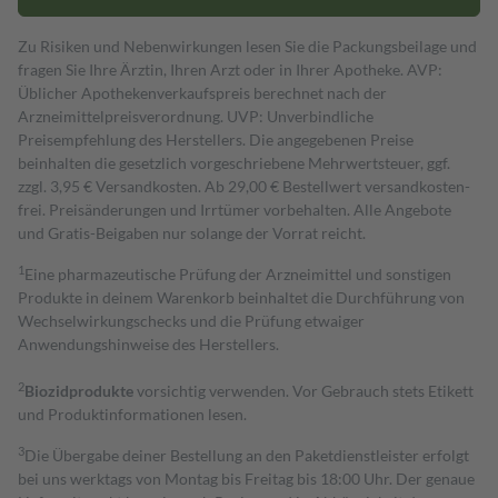
Zu Risiken und Nebenwirkungen lesen Sie die Packungsbeilage und
fragen Sie Ihre Ärztin, Ihren Arzt oder in Ihrer Apotheke. AVP:
Üblicher Apothekenverkaufspreis berechnet nach der
Arzneimittelpreisverordnung. UVP: Unverbindliche
Preisempfehlung des Herstellers. Die angegebenen Preise
beinhalten die gesetzlich vorgeschriebene Mehrwertsteuer, ggf.
zzgl. 3,95 € Versandkosten. Ab 29,00 € Bestell­wert versand­kosten­
frei. Preisänderungen und Irrtümer vorbehalten. Alle Angebote
und Gratis-Beigaben nur solange der Vorrat reicht.
1
Eine pharmazeutische Prüfung der Arzneimittel und sonstigen
Produkte in deinem Warenkorb beinhaltet die Durchführung von
Wechselwirkungschecks und die Prüfung etwaiger
Anwendungshinweise des Herstellers.
2
Biozidprodukte
vorsichtig verwenden. Vor Gebrauch stets Etikett
und Produktinformationen lesen.
3
Die Übergabe deiner Bestellung an den Paketdienstleister erfolgt
bei uns werktags von Montag bis Freitag bis 18:00 Uhr. Der genaue