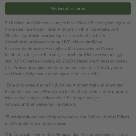
Widerruf erklären
Zu Risiken und Nebenwirkungen lesen Sie die Packungsbeilage und
fragen Sie Ihre Ärztin, Ihren Arzt oder in Ihrer Apotheke. AVP:
Üblicher Apothekenverkaufspreis berechnet nach der
Arzneimittelpreisverordnung. UVP: Unverbindliche
Preisempfehlung des Herstellers. Die angegebenen Preise
beinhalten die gesetzlich vorgeschriebene Mehrwertsteuer, ggf.
zzgl. 3,95 € Versandkosten. Ab 29,00 € Bestell­wert versand­kosten­
frei. Preisänderungen und Irrtümer vorbehalten. Alle Angebote
und Gratis-Beigaben nur solange der Vorrat reicht.
1
Eine pharmazeutische Prüfung der Arzneimittel und sonstigen
Produkte in deinem Warenkorb beinhaltet die Durchführung von
Wechselwirkungschecks und die Prüfung etwaiger
Anwendungshinweise des Herstellers.
2
Biozidprodukte
vorsichtig verwenden. Vor Gebrauch stets Etikett
und Produktinformationen lesen.
3
Die Übergabe deiner Bestellung an den Paketdienstleister erfolgt