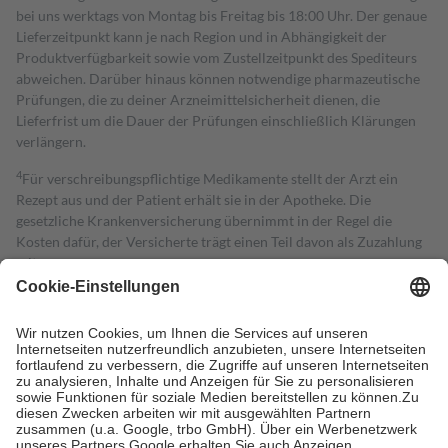
bei uns werktags von Montag bis Freitag bis 18:00 Uhr. Der genaue
Lieferzeitpunkt kann je nach Region und in Abhängigkeit der
Produktverfügbarkeit sowie vom Zustellzeitpunkt des Spediteurs
abweichen. Darüber hinaus können notwendige pharmazeutische
Prüfungen, die zu deiner Arzneimittelsicherheit dienen, die
Lieferfrist um die Dauer der Prüfungen einschließlich Klärungen
verlängern.
4
Für verschreibungspflichtige Medikamente stellt der Arzt ein
Rezept aus und der Patient erhält sie in der Apotheke. Die
gesetzliche Krankenversicherung übernimmt in der Regel die
Kosten dafür, der Versicherte trägt einen Teil davon als Zuzahlung
mit.
Grundsätzlich leisten Mitglieder Zuzahlungen in Höhe von zehn
Prozent des Abgabepreises,
mindestens
jedoch
fünf Euro
und
höchstens zehn Euro.
Es sind jedoch nie mehr als die tatsächlichen
Kosten der Leistung zu entrichten.
Diese Regeln gelten grundsätzlich auch für Online-Apotheken.
Bei Heilmitteln und häuslicher Krankenpflege beträgt die
Zuzahlung zehn Prozent der Kosten sowie zehn Euro je
Verordnung.