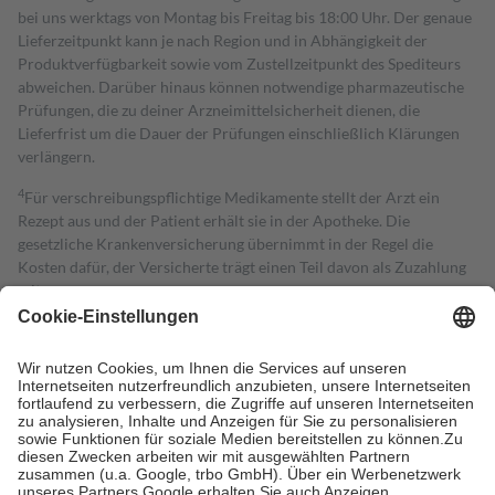
bei uns werktags von Montag bis Freitag bis 18:00 Uhr. Der genaue
Lieferzeitpunkt kann je nach Region und in Abhängigkeit der
Produktverfügbarkeit sowie vom Zustellzeitpunkt des Spediteurs
abweichen. Darüber hinaus können notwendige pharmazeutische
Prüfungen, die zu deiner Arzneimittelsicherheit dienen, die
Lieferfrist um die Dauer der Prüfungen einschließlich Klärungen
verlängern.
4
Für verschreibungspflichtige Medikamente stellt der Arzt ein
Rezept aus und der Patient erhält sie in der Apotheke. Die
gesetzliche Krankenversicherung übernimmt in der Regel die
Kosten dafür, der Versicherte trägt einen Teil davon als Zuzahlung
mit.
Grundsätzlich leisten Mitglieder Zuzahlungen in Höhe von zehn
Prozent des Abgabepreises,
mindestens
jedoch
fünf Euro
und
höchstens zehn Euro.
Es sind jedoch nie mehr als die tatsächlichen
Kosten der Leistung zu entrichten.
Diese Regeln gelten grundsätzlich auch für Online-Apotheken.
Bei Heilmitteln und häuslicher Krankenpflege beträgt die
Zuzahlung zehn Prozent der Kosten sowie zehn Euro je
Verordnung.