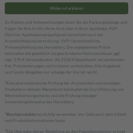
Widerruf erklären
Zu Risiken und Nebenwirkungen lesen Sie die Packungsbeilage und
fragen Sie Ihre Ärztin, Ihren Arzt oder in Ihrer Apotheke. AVP:
Üblicher Apothekenverkaufspreis berechnet nach der
Arzneimittelpreisverordnung. UVP: Unverbindliche
Preisempfehlung des Herstellers. Die angegebenen Preise
beinhalten die gesetzlich vorgeschriebene Mehrwertsteuer, ggf.
zzgl. 3,95 € Versandkosten. Ab 29,00 € Bestell­wert versand­kosten­
frei. Preisänderungen und Irrtümer vorbehalten. Alle Angebote
und Gratis-Beigaben nur solange der Vorrat reicht.
1
Eine pharmazeutische Prüfung der Arzneimittel und sonstigen
Produkte in deinem Warenkorb beinhaltet die Durchführung von
Wechselwirkungschecks und die Prüfung etwaiger
Anwendungshinweise des Herstellers.
2
Biozidprodukte
vorsichtig verwenden. Vor Gebrauch stets Etikett
und Produktinformationen lesen.
3
Die Übergabe deiner Bestellung an den Paketdienstleister erfolgt