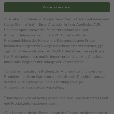
Widerruf erklären
Zu Risiken und Nebenwirkungen lesen Sie die Packungsbeilage und
fragen Sie Ihre Ärztin, Ihren Arzt oder in Ihrer Apotheke. AVP:
Üblicher Apothekenverkaufspreis berechnet nach der
Arzneimittelpreisverordnung. UVP: Unverbindliche
Preisempfehlung des Herstellers. Die angegebenen Preise
beinhalten die gesetzlich vorgeschriebene Mehrwertsteuer, ggf.
zzgl. 3,95 € Versandkosten. Ab 29,00 € Bestell­wert versand­kosten­
frei. Preisänderungen und Irrtümer vorbehalten. Alle Angebote
und Gratis-Beigaben nur solange der Vorrat reicht.
1
Eine pharmazeutische Prüfung der Arzneimittel und sonstigen
Produkte in deinem Warenkorb beinhaltet die Durchführung von
Wechselwirkungschecks und die Prüfung etwaiger
Anwendungshinweise des Herstellers.
2
Biozidprodukte
vorsichtig verwenden. Vor Gebrauch stets Etikett
und Produktinformationen lesen.
3
Die Übergabe deiner Bestellung an den Paketdienstleister erfolgt