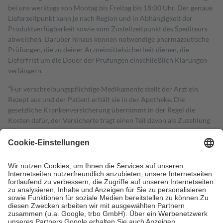
bei uns werktags von Montag bis Freitag bis 18:00 Uhr. Der genaue
Lieferzeitpunkt kann je nach Region und in Abhängigkeit der
Produktverfügbarkeit sowie vom Zustellzeitpunkt des Spediteurs
abweichen. Darüber hinaus können notwendige pharmazeutische
Prüfungen, die zu deiner Arzneimittelsicherheit dienen, die
Lieferfrist um die Dauer der Prüfungen einschließlich Klärungen
verlängern.
4
Für verschreibungspflichtige Medikamente stellt der Arzt ein
Rezept aus und der Patient erhält sie in der Apotheke. Die
gesetzliche Krankenversicherung übernimmt in der Regel die
Kosten dafür, der Versicherte trägt einen Teil davon als Zuzahlung
mit.
Grundsätzlich leisten Mitglieder Zuzahlungen in Höhe von zehn
Prozent des Abgabepreises,
mindestens
jedoch
fünf Euro
und
höchstens zehn Euro.
Es sind jedoch nie mehr als die tatsächlichen
Kosten der Leistung zu entrichten.
Diese Regeln gelten grundsätzlich auch für Online-Apotheken.
Bei Heilmitteln und häuslicher Krankenpflege beträgt die
Zuzahlung zehn Prozent der Kosten sowie zehn Euro je
Verordnung.