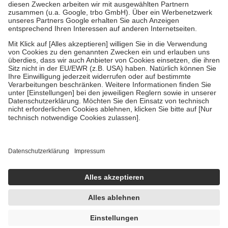
Zuzahlung zehn Prozent der Kosten sowie zehn Euro je
Verordnung.
Um das Engagement der Versicherten für ihre eigene Gesundheit zu
stärken und die besondere Stellung der Familie zu unterstützen,
fallen
keine Zuzahlungen
an bei:
• Kindern und Jugendlichen bis zum vollendeten 18. Lebensjahr
mit Ausnahme der Fahrkosten
• Untersuchungen zur Vorsorge und Früherkennung, die von der
GKV getragen werden
• empfohlenen Schutzimpfungen
• Harn- und Blutteststreifen
Wir nutzen Trusted Shops als unabhängigen Dienstleister für die
Einholung von Bewertungen. Trusted Shops hat Maßnahmen
getroffen, um sicherzustellen, dass es sich um echte Bewertungen
handelt. Mehr Informationen findest du hier:
https://help.etrusted.com/hc/de/articles/4419944605341
Einige Bilder und Inhalte wurden unter Zuhilfenahme künstlicher
Intelligenz erstellt.