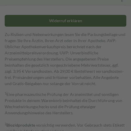
Widerruf erklären
Zu Risiken und Nebenwirkungen lesen Sie die Packungsbeilage und
fragen Sie Ihre Ärztin, Ihren Arzt oder in Ihrer Apotheke. AVP:
Üblicher Apothekenverkaufspreis berechnet nach der
Arzneimittelpreisverordnung. UVP: Unverbindliche
Preisempfehlung des Herstellers. Die angegebenen Preise
beinhalten die gesetzlich vorgeschriebene Mehrwertsteuer, ggf.
zzgl. 3,95 € Versandkosten. Ab 29,00 € Bestell­wert versand­kosten­
frei. Preisänderungen und Irrtümer vorbehalten. Alle Angebote
und Gratis-Beigaben nur solange der Vorrat reicht.
1
Eine pharmazeutische Prüfung der Arzneimittel und sonstigen
Produkte in deinem Warenkorb beinhaltet die Durchführung von
Wechselwirkungschecks und die Prüfung etwaiger
Anwendungshinweise des Herstellers.
2
Biozidprodukte
vorsichtig verwenden. Vor Gebrauch stets Etikett