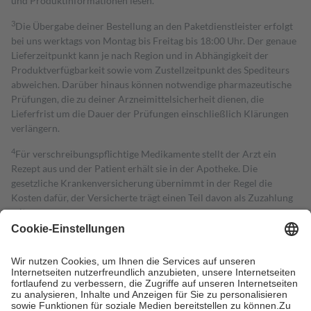
und Produktinformationen lesen.
3
Die Übergabe deiner Bestellung an den Paketdienstleister erfolgt
bei uns werktags von Montag bis Freitag bis 18:00 Uhr. Der genaue
Lieferzeitpunkt kann je nach Region und in Abhängigkeit der
Produktverfügbarkeit sowie vom Zustellzeitpunkt des Spediteurs
abweichen. Darüber hinaus können notwendige pharmazeutische
Prüfungen, die zu deiner Arzneimittelsicherheit dienen, die
Lieferfrist um die Dauer der Prüfungen einschließlich Klärungen
verlängern.
4
Für verschreibungspflichtige Medikamente stellt der Arzt ein
Rezept aus und der Patient erhält sie in der Apotheke. Die
gesetzliche Krankenversicherung übernimmt in der Regel die
Kosten dafür, der Versicherte trägt einen Teil davon als Zuzahlung
mit.
Grundsätzlich leisten Mitglieder Zuzahlungen in Höhe von zehn
Prozent des Abgabepreises,
mindestens
jedoch
fünf Euro
und
höchstens zehn Euro.
Es sind jedoch nie mehr als die tatsächlichen
Kosten der Leistung zu entrichten.
Diese Regeln gelten grundsätzlich auch für Online-Apotheken.
Bei Heilmitteln und häuslicher Krankenpflege beträgt die