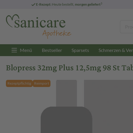
3
E-Rezept:
Heute bestellt,
morgen geliefert
Menü
Bestseller
Sparsets
Schmerzen & Ver
Blopress 32mg Plus 12,5mg 98 St Ta
Rezeptpflichtig
Reimport