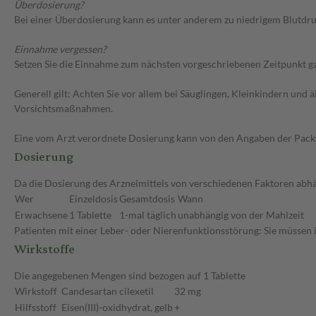
Überdosierung?
Bei einer Überdosierung kann es unter anderem zu niedrigem Blutdr
Einnahme vergessen?
Setzen Sie die Einnahme zum nächsten vorgeschriebenen Zeitpunkt gan
Generell gilt: Achten Sie vor allem bei Säuglingen, Kleinkindern un
Vorsichtsmaßnahmen.
Eine vom Arzt verordnete Dosierung kann von den Angaben der Packun
Dosierung
Da die Dosierung des Arzneimittels von verschiedenen Faktoren abhän
Wer
Einzeldosis
Gesamtdosis
Wann
Erwachsene
1 Tablette
1-mal täglich
unabhängig von der Mahlzeit
Patienten mit einer Leber- oder Nierenfunktionsstörung: Sie müssen 
Wirkstoffe
Die angegebenen Mengen sind bezogen auf 1 Tablette
Wirkstoff
Candesartan cilexetil
32 mg
Hilfsstoff
Eisen(III)-oxidhydrat, gelb
+