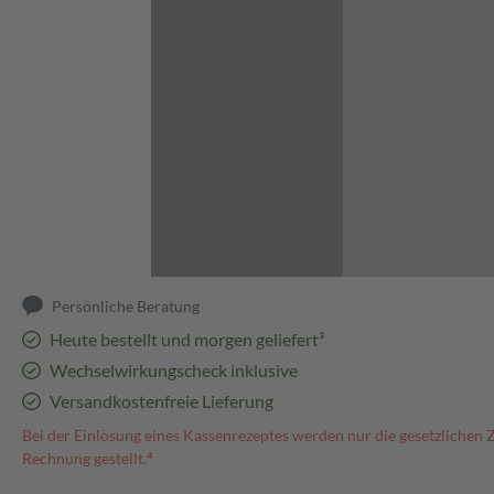
Abbildung kann abweichen
Persönliche Beratung
Heute bestellt und morgen geliefert³
Wechselwirkungscheck inklusive
Versandkostenfreie Lieferung
Bei der Einlösung eines Kassenrezeptes werden nur die gesetzlichen 
Rechnung gestellt.⁴