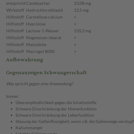
entspricht
Candesartan
23,08 mg
Wirkstoff
Hydrochlorothiazid
12,5 mg
Hilfsstoff
Carmellose calcium
+
Hilfsstoff
Hyprolose
+
Hilfsstoff
Lactose-1-Wasser
150,2 mg
Hilfsstoff
Magnesium stearat
+
Hilfsstoff
Maisstärke
+
Hilfsstoff
Macrogol 8000
+
Aufbewahrung
Gegenanzeigen Schwangerschaft
Was spricht gegen eine Anwendung?
Immer:
Überempfindlichkeit gegen die Inhaltsstoffe
Schwere Einschränkung der Nierenfunktion
Schwere Einschränkung der Leberfunktion
Stauung der Gallenflüssigkeit, wenn z.B. die Gallenwege verstopft
Kaliummangel
Erhöhte Kalziumwerte