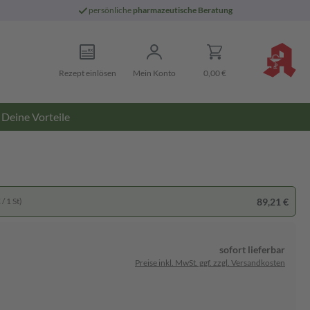
persönliche
pharmazeutische Beratung
Rezept einlösen
Mein Konto
0,00 €
Deine Vorteile
89,21 €
/ 1 St)
sofort lieferbar
Preise inkl. MwSt. ggf. zzgl. Versandkosten