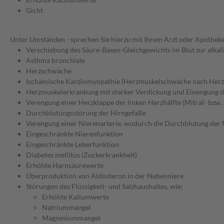
Gicht
Unter Umständen - sprechen Sie hierzu mit Ihrem Arzt oder Apotheke
Verschiebung des Säure-Basen-Gleichgewichts im Blut zur alkali
Asthma bronchiale
Herzschwäche
Ischämische Kardiomyopathie (Herzmuskelschwäche nach Herzi
Herzmuskelerkrankung mit starker Verdickung und Einengung
Verengung einer Herzklappe der linken Herzhälfte (Mitral- bzw.
Durchblutungsstörung der Hirngefäße
Verengung einer Nierenarterie, wodurch die Durchblutung der N
Eingeschränkte Nierenfunktion
Eingeschränkte Leberfunktion
Diabetes mellitus (Zuckerkrankheit)
Erhöhte Harnsäurewerte
Überproduktion von Aldosteron in der Nebenniere
Störungen des Flüssigkeit- und Salzhaushaltes, wie:
Erhöhte Kaliumwerte
Natriummangel
Magnesiummangel