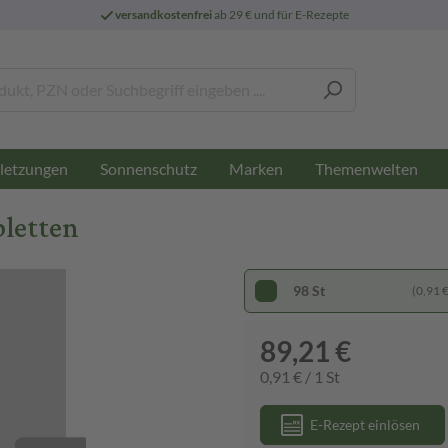
versandkostenfrei
ab 29 € und für E-Rezepte
letzungen
Sonnenschutz
Marken
Themenwelten
bletten
98 St
(0,91 € 
89,21 €
0,91 € / 1 St
E-Rezept einlösen