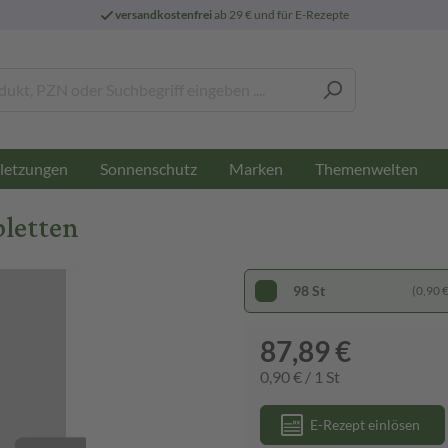
versandkostenfrei
ab 29 € und für E-Rezepte
letzungen
Sonnenschutz
Marken
Themenwelten
bletten
98 St
(0,90 € 
87,89 €
0,90 € / 1 St
E-Rezept einlösen