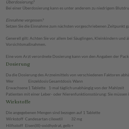
Überdosierung?
Bei einer Überdosierung kann es unter anderem zu niedrigem Blutdr
Einnahme vergessen?
Setzen Sie die Einnahme zum nächsten vorgeschriebenen Zeitpunkt gan
Generell gilt: Achten Sie vor allem bei Säuglingen, Kleinkindern un
Vorsichtsmaßnahmen.
Eine vom Arzt verordnete Dosierung kann von den Angaben der Packun
Dosierung
Da die Dosierung des Arzneimittels von verschiedenen Faktoren abhän
Wer
Einzeldosis
Gesamtdosis
Wann
Erwachsene
1 Tablette
1-mal täglich
unabhängig von der Mahlzeit
Patienten mit einer Leber- oder Nierenfunktionsstörung: Sie müssen 
Wirkstoffe
Die angegebenen Mengen sind bezogen auf 1 Tablette
Wirkstoff
Candesartan cilexetil
32 mg
Hilfsstoff
Eisen(III)-oxidhydrat, gelb
+