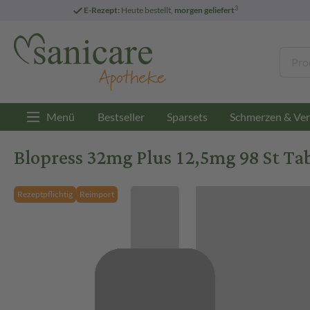
3
E-Rezept:
Heute bestellt,
morgen geliefert
Menü
Bestseller
Sparsets
Schmerzen & Ver
Blopress 32mg Plus 12,5mg 98 St Ta
Rezeptpflichtig
Reimport