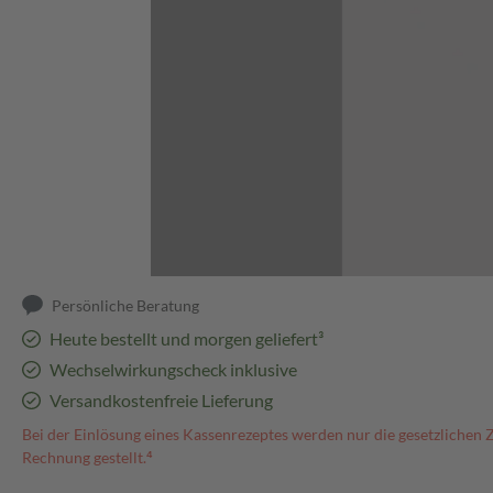
Abbildung kann abweichen
Persönliche Beratung
Heute bestellt und morgen geliefert³
Wechselwirkungscheck inklusive
Versandkostenfreie Lieferung
Bei der Einlösung eines Kassenrezeptes werden nur die gesetzlichen 
Rechnung gestellt.⁴