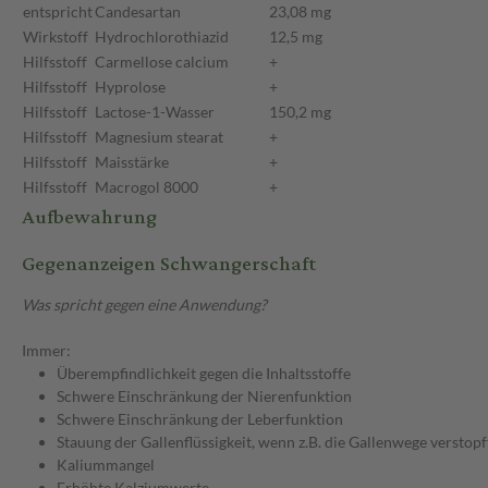
entspricht
Candesartan
23,08 mg
Wirkstoff
Hydrochlorothiazid
12,5 mg
Hilfsstoff
Carmellose calcium
+
Hilfsstoff
Hyprolose
+
Hilfsstoff
Lactose-1-Wasser
150,2 mg
Hilfsstoff
Magnesium stearat
+
Hilfsstoff
Maisstärke
+
Hilfsstoff
Macrogol 8000
+
Aufbewahrung
Gegenanzeigen Schwangerschaft
Was spricht gegen eine Anwendung?
Immer:
Überempfindlichkeit gegen die Inhaltsstoffe
Schwere Einschränkung der Nierenfunktion
Schwere Einschränkung der Leberfunktion
Stauung der Gallenflüssigkeit, wenn z.B. die Gallenwege verstopft
Kaliummangel
Erhöhte Kalziumwerte