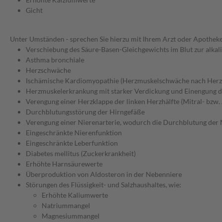
Gicht
Unter Umständen - sprechen Sie hierzu mit Ihrem Arzt oder Apotheke
Verschiebung des Säure-Basen-Gleichgewichts im Blut zur alkali
Asthma bronchiale
Herzschwäche
Ischämische Kardiomyopathie (Herzmuskelschwäche nach Herzi
Herzmuskelerkrankung mit starker Verdickung und Einengung
Verengung einer Herzklappe der linken Herzhälfte (Mitral- bzw.
Durchblutungsstörung der Hirngefäße
Verengung einer Nierenarterie, wodurch die Durchblutung der N
Eingeschränkte Nierenfunktion
Eingeschränkte Leberfunktion
Diabetes mellitus (Zuckerkrankheit)
Erhöhte Harnsäurewerte
Überproduktion von Aldosteron in der Nebenniere
Störungen des Flüssigkeit- und Salzhaushaltes, wie:
Erhöhte Kaliumwerte
Natriummangel
Magnesiummangel