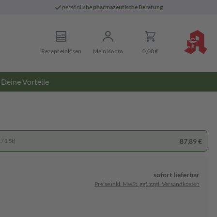
persönliche
pharmazeutische Beratung
Rezept einlösen
Mein Konto
0,00 €
Deine Vorteile
87,89 €
/ 1 St)
sofort lieferbar
Preise inkl. MwSt. ggf. zzgl. Versandkosten