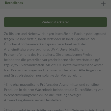
Rechtliches
Widerruf erklären
Zu Risiken und Nebenwirkungen lesen Sie die Packungsbeilage und
fragen Sie Ihre Ärztin, Ihren Arzt oder in Ihrer Apotheke. AVP:
Üblicher Apothekenverkaufspreis berechnet nach der
Arzneimittelpreisverordnung. UVP: Unverbindliche
Preisempfehlung des Herstellers. Die angegebenen Preise
beinhalten die gesetzlich vorgeschriebene Mehrwertsteuer, ggf.
zzgl. 3,95 € Versandkosten. Ab 29,00 € Bestell­wert versand­kosten­
frei. Preisänderungen und Irrtümer vorbehalten. Alle Angebote
und Gratis-Beigaben nur solange der Vorrat reicht.
1
Eine pharmazeutische Prüfung der Arzneimittel und sonstigen
Produkte in deinem Warenkorb beinhaltet die Durchführung von
Wechselwirkungschecks und die Prüfung etwaiger
Anwendungshinweise des Herstellers.
2
Biozidprodukte
vorsichtig verwenden. Vor Gebrauch stets Etikett