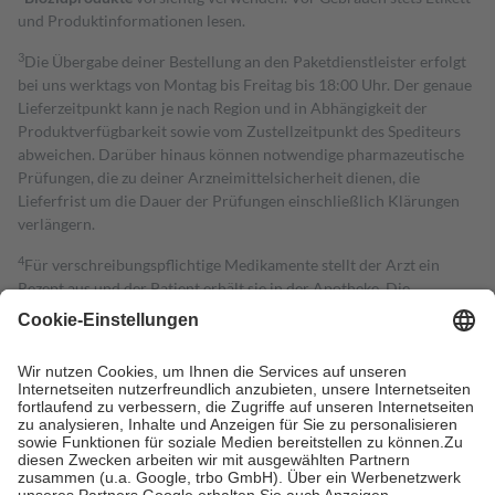
und Produktinformationen lesen.
3
Die Übergabe deiner Bestellung an den Paketdienstleister erfolgt
bei uns werktags von Montag bis Freitag bis 18:00 Uhr. Der genaue
Lieferzeitpunkt kann je nach Region und in Abhängigkeit der
Produktverfügbarkeit sowie vom Zustellzeitpunkt des Spediteurs
abweichen. Darüber hinaus können notwendige pharmazeutische
Prüfungen, die zu deiner Arzneimittelsicherheit dienen, die
Lieferfrist um die Dauer der Prüfungen einschließlich Klärungen
verlängern.
4
Für verschreibungspflichtige Medikamente stellt der Arzt ein
Rezept aus und der Patient erhält sie in der Apotheke. Die
gesetzliche Krankenversicherung übernimmt in der Regel die
Kosten dafür, der Versicherte trägt einen Teil davon als Zuzahlung
mit.
Grundsätzlich leisten Mitglieder Zuzahlungen in Höhe von zehn
Prozent des Abgabepreises,
mindestens
jedoch
fünf Euro
und
höchstens zehn Euro.
Es sind jedoch nie mehr als die tatsächlichen
Kosten der Leistung zu entrichten.
Diese Regeln gelten grundsätzlich auch für Online-Apotheken.