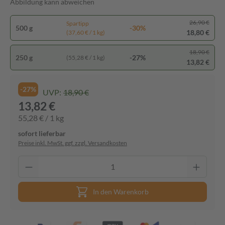
Abbildung kann abweichen
26,90 €
Spartipp
500 g
-30%
18,80 €
(37,60 € / 1 kg)
18,90 €
250 g
-27%
(55,28 € / 1 kg)
13,82 €
-27%
UVP:
18,90 €
13,82 €
55,28 € / 1 kg
sofort lieferbar
Preise inkl. MwSt. ggf. zzgl. Versandkosten
In den Warenkorb