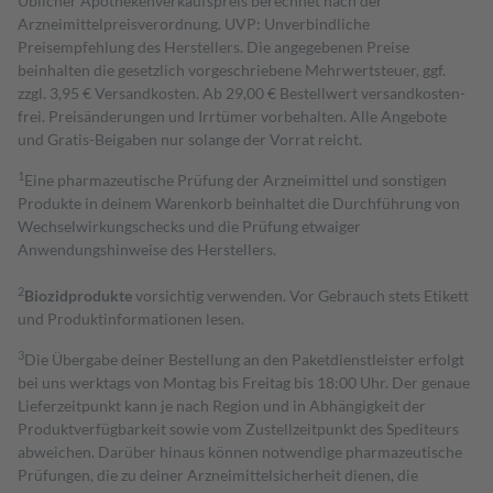
Üblicher Apothekenverkaufspreis berechnet nach der
Arzneimittelpreisverordnung. UVP: Unverbindliche
Preisempfehlung des Herstellers. Die angegebenen Preise
beinhalten die gesetzlich vorgeschriebene Mehrwertsteuer, ggf.
zzgl. 3,95 € Versandkosten. Ab 29,00 € Bestell­wert versand­kosten­
frei. Preisänderungen und Irrtümer vorbehalten. Alle Angebote
und Gratis-Beigaben nur solange der Vorrat reicht.
1
Eine pharmazeutische Prüfung der Arzneimittel und sonstigen
Produkte in deinem Warenkorb beinhaltet die Durchführung von
Wechselwirkungschecks und die Prüfung etwaiger
Anwendungshinweise des Herstellers.
2
Biozidprodukte
vorsichtig verwenden. Vor Gebrauch stets Etikett
und Produktinformationen lesen.
3
Die Übergabe deiner Bestellung an den Paketdienstleister erfolgt
bei uns werktags von Montag bis Freitag bis 18:00 Uhr. Der genaue
Lieferzeitpunkt kann je nach Region und in Abhängigkeit der
Produktverfügbarkeit sowie vom Zustellzeitpunkt des Spediteurs
abweichen. Darüber hinaus können notwendige pharmazeutische
Prüfungen, die zu deiner Arzneimittelsicherheit dienen, die