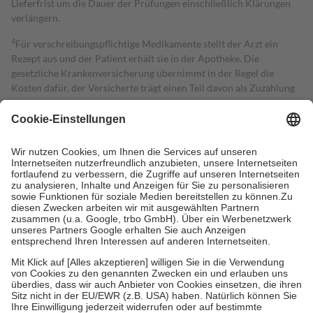
Lieferfrist um die Dauer der Prüfungen einschließlich Klärungen
verlängern.
4
Für verschreibungspflichtige Medikamente stellt der Arzt ein
Rezept aus und der Patient erhält sie in der Apotheke. Die
gesetzliche Krankenversicherung übernimmt in der Regel die
Kosten dafür, der Versicherte trägt einen Teil davon als Zuzahlung
mit.
Grundsätzlich leisten Mitglieder Zuzahlungen in Höhe von zehn
Prozent des Abgabepreises,
mindestens
jedoch
fünf Euro
und
höchstens zehn Euro.
Es sind jedoch nie mehr als die tatsächlichen
Kosten der Leistung zu entrichten.
Diese Regeln gelten grundsätzlich auch für Online-Apotheken.
Bei Heilmitteln und häuslicher Krankenpflege beträgt die
Zuzahlung zehn Prozent der Kosten sowie zehn Euro je
Verordnung.
Um das Engagement der Versicherten für ihre eigene Gesundheit zu
stärken und die besondere Stellung der Familie zu unterstützen,
fallen
keine Zuzahlungen
an bei:
• Kindern und Jugendlichen bis zum vollendeten 18. Lebensjahr
mit Ausnahme der Fahrkosten
• Untersuchungen zur Vorsorge und Früherkennung, die von der