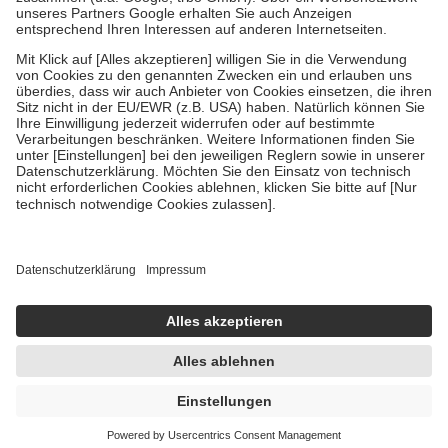
Um das Engagement der Versicherten für ihre eigene Gesundheit zu
stärken und die besondere Stellung der Familie zu unterstützen,
fallen
keine Zuzahlungen
an bei:
• Kindern und Jugendlichen bis zum vollendeten 18. Lebensjahr
mit Ausnahme der Fahrkosten
• Untersuchungen zur Vorsorge und Früherkennung, die von der
GKV getragen werden
• empfohlenen Schutzimpfungen
• Harn- und Blutteststreifen
Wir nutzen Trusted Shops als unabhängigen Dienstleister für die
Einholung von Bewertungen. Trusted Shops hat Maßnahmen
getroffen, um sicherzustellen, dass es sich um echte Bewertungen
handelt. Mehr Informationen findest du hier:
https://help.etrusted.com/hc/de/articles/4419944605341
Einige Bilder und Inhalte wurden unter Zuhilfenahme künstlicher
Intelligenz erstellt.