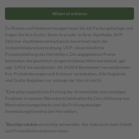
Widerruf erklären
Zu Risiken und Nebenwirkungen lesen Sie die Packungsbeilage und
fragen Sie Ihre Ärztin, Ihren Arzt oder in Ihrer Apotheke. AVP:
Üblicher Apothekenverkaufspreis berechnet nach der
Arzneimittelpreisverordnung. UVP: Unverbindliche
Preisempfehlung des Herstellers. Die angegebenen Preise
beinhalten die gesetzlich vorgeschriebene Mehrwertsteuer, ggf.
zzgl. 3,95 € Versandkosten. Ab 29,00 € Bestell­wert versand­kosten­
frei. Preisänderungen und Irrtümer vorbehalten. Alle Angebote
und Gratis-Beigaben nur solange der Vorrat reicht.
1
Eine pharmazeutische Prüfung der Arzneimittel und sonstigen
Produkte in deinem Warenkorb beinhaltet die Durchführung von
Wechselwirkungschecks und die Prüfung etwaiger
Anwendungshinweise des Herstellers.
2
Biozidprodukte
vorsichtig verwenden. Vor Gebrauch stets Etikett
und Produktinformationen lesen.