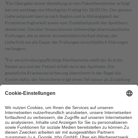
3
Die Übergabe deiner Bestellung an den Paketdienstleister erfolgt
bei uns werktags von Montag bis Freitag bis 18:00 Uhr. Der genaue
Lieferzeitpunkt kann je nach Region und in Abhängigkeit der
Produktverfügbarkeit sowie vom Zustellzeitpunkt des Spediteurs
abweichen. Darüber hinaus können notwendige pharmazeutische
Prüfungen, die zu deiner Arzneimittelsicherheit dienen, die
Lieferfrist um die Dauer der Prüfungen einschließlich Klärungen
verlängern.
4
Für verschreibungspflichtige Medikamente stellt der Arzt ein
Rezept aus und der Patient erhält sie in der Apotheke. Die
gesetzliche Krankenversicherung übernimmt in der Regel die
Kosten dafür, der Versicherte trägt einen Teil davon als Zuzahlung
mit.
Grundsätzlich leisten Mitglieder Zuzahlungen in Höhe von zehn
Prozent des Abgabepreises,
mindestens
jedoch
fünf Euro
und
höchstens zehn Euro.
Es sind jedoch nie mehr als die tatsächlichen
Kosten der Leistung zu entrichten.
Diese Regeln gelten grundsätzlich auch für Online-Apotheken.
Bei Heilmitteln und häuslicher Krankenpflege beträgt die
Zuzahlung zehn Prozent der Kosten sowie zehn Euro je
Verordnung.