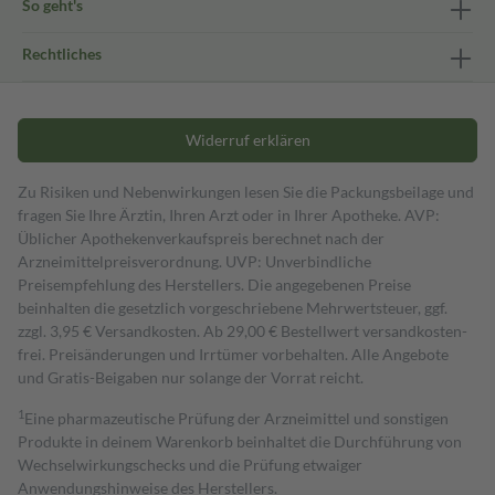
So geht's
Rechtliches
Widerruf erklären
Zu Risiken und Nebenwirkungen lesen Sie die Packungsbeilage und
fragen Sie Ihre Ärztin, Ihren Arzt oder in Ihrer Apotheke. AVP:
Üblicher Apothekenverkaufspreis berechnet nach der
Arzneimittelpreisverordnung. UVP: Unverbindliche
Preisempfehlung des Herstellers. Die angegebenen Preise
beinhalten die gesetzlich vorgeschriebene Mehrwertsteuer, ggf.
zzgl. 3,95 € Versandkosten. Ab 29,00 € Bestell­wert versand­kosten­
frei. Preisänderungen und Irrtümer vorbehalten. Alle Angebote
und Gratis-Beigaben nur solange der Vorrat reicht.
1
Eine pharmazeutische Prüfung der Arzneimittel und sonstigen
Produkte in deinem Warenkorb beinhaltet die Durchführung von
Wechselwirkungschecks und die Prüfung etwaiger
Anwendungshinweise des Herstellers.