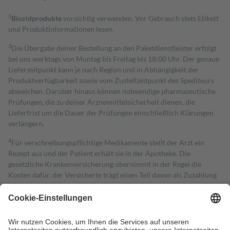
2
Biozidprodukte
vorsichtig verwenden. Vor Gebrauch stets Etikett
und Produktinformationen lesen.
3
Die Übergabe deiner Bestellung an den Paketdienstleister erfolgt
bei uns werktags von Montag bis Freitag bis 18:00 Uhr. Der genaue
Lieferzeitpunkt kann je nach Region und in Abhängigkeit der
Produktverfügbarkeit sowie vom Zustellzeitpunkt des Spediteurs
abweichen. Darüber hinaus können notwendige pharmazeutische
Prüfungen, die zu deiner Arzneimittelsicherheit dienen, die
Lieferfrist um die Dauer der Prüfungen einschließlich Klärungen
verlängern.
4
Für verschreibungspflichtige Medikamente stellt der Arzt ein
Rezept aus und der Patient erhält sie in der Apotheke. Die
gesetzliche Krankenversicherung übernimmt in der Regel die
Kosten dafür, der Versicherte trägt einen Teil davon als Zuzahlung
mit.
Grundsätzlich leisten Mitglieder Zuzahlungen in Höhe von zehn
Prozent des Abgabepreises,
mindestens
jedoch
fünf Euro
und
höchstens zehn Euro.
Es sind jedoch nie mehr als die tatsächlichen
Kosten der Leistung zu entrichten.