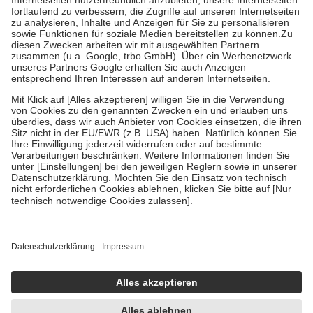
Diese Regeln gelten grundsätzlich auch für Online-Apotheken.
Bei Heilmitteln und häuslicher Krankenpflege beträgt die
Zuzahlung zehn Prozent der Kosten sowie zehn Euro je
Verordnung.
Um das Engagement der Versicherten für ihre eigene Gesundheit zu
stärken und die besondere Stellung der Familie zu unterstützen,
fallen
keine Zuzahlungen
an bei:
• Kindern und Jugendlichen bis zum vollendeten 18. Lebensjahr
mit Ausnahme der Fahrkosten
• Untersuchungen zur Vorsorge und Früherkennung, die von der
GKV getragen werden
• empfohlenen Schutzimpfungen
• Harn- und Blutteststreifen
Wir nutzen Trusted Shops als unabhängigen Dienstleister für die
Einholung von Bewertungen. Trusted Shops hat Maßnahmen
getroffen, um sicherzustellen, dass es sich um echte Bewertungen
handelt. Mehr Informationen findest du hier:
https://help.etrusted.com/hc/de/articles/4419944605341
Einige Bilder und Inhalte wurden unter Zuhilfenahme künstlicher