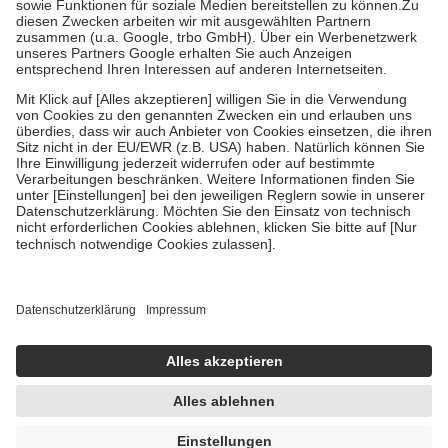
Zuzahlung zehn Prozent der Kosten sowie zehn Euro je
Verordnung.
Um das Engagement der Versicherten für ihre eigene Gesundheit zu
stärken und die besondere Stellung der Familie zu unterstützen,
fallen
keine Zuzahlungen
an bei:
• Kindern und Jugendlichen bis zum vollendeten 18. Lebensjahr
mit Ausnahme der Fahrkosten
• Untersuchungen zur Vorsorge und Früherkennung, die von der
GKV getragen werden
• empfohlenen Schutzimpfungen
• Harn- und Blutteststreifen
Wir nutzen Trusted Shops als unabhängigen Dienstleister für die
Einholung von Bewertungen. Trusted Shops hat Maßnahmen
getroffen, um sicherzustellen, dass es sich um echte Bewertungen
handelt. Mehr Informationen findest du hier:
https://help.etrusted.com/hc/de/articles/4419944605341
Einige Bilder und Inhalte wurden unter Zuhilfenahme künstlicher
Intelligenz erstellt.