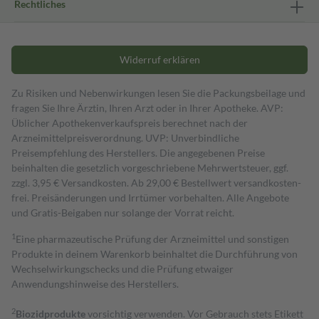
Rechtliches
Widerruf erklären
Zu Risiken und Nebenwirkungen lesen Sie die Packungsbeilage und
fragen Sie Ihre Ärztin, Ihren Arzt oder in Ihrer Apotheke. AVP:
Üblicher Apothekenverkaufspreis berechnet nach der
Arzneimittelpreisverordnung. UVP: Unverbindliche
Preisempfehlung des Herstellers. Die angegebenen Preise
beinhalten die gesetzlich vorgeschriebene Mehrwertsteuer, ggf.
zzgl. 3,95 € Versandkosten. Ab 29,00 € Bestell­wert versand­kosten­
frei. Preisänderungen und Irrtümer vorbehalten. Alle Angebote
und Gratis-Beigaben nur solange der Vorrat reicht.
1
Eine pharmazeutische Prüfung der Arzneimittel und sonstigen
Produkte in deinem Warenkorb beinhaltet die Durchführung von
Wechselwirkungschecks und die Prüfung etwaiger
Anwendungshinweise des Herstellers.
2
Biozidprodukte
vorsichtig verwenden. Vor Gebrauch stets Etikett