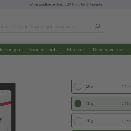
versandkostenfrei
ab 29 € und für E-Rezepte
letzungen
Sonnenschutz
Marken
Themenwelten
10 g
(1.188,
10 g
(1.993,
10 g
(1.166,