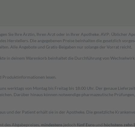
gen Sie Ihre Ärztin, Ihren Arzt oder in Ihrer Apotheke. AVP: Üblicher A
s Herstellers. Die angegebenen Preise beinhalten die gesetzlich vorgesc
alten. Alle Angebote und Gratis-Beigaben nur solange der Vorrat reicht.
dukte in deinem Warenkorb beinhaltet die Durchführung von Wechselwir
nd Produktinformationen lesen.
 uns werktags von Montag bis Freitag bis 18:00 Uhr. Der genaue Lieferze
ichen. Darüber hinaus können notwendige pharmazeutische Prüfungen, die
aus und der Patient erhält sie in der Apotheke. Die gesetzliche Krankenv
ent des Abgabepreises,
mindestens
jedoch
fünf Euro
und
höchstens zehn 