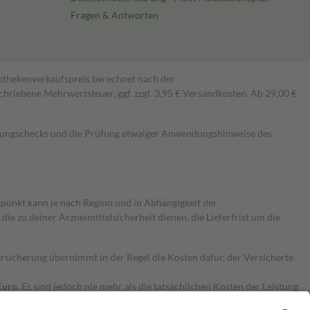
Fragen & Antworten
pothekenverkaufspreis berechnet nach der
hriebene Mehrwertsteuer, ggf. zzgl. 3,95 € Versandkosten. Ab 29,00 €
kungschecks und die Prüfung etwaiger Anwendungshinweise des
itpunkt kann je nach Region und in Abhängigkeit der
 zu deiner Arzneimittelsicherheit dienen, die Lieferfrist um die
ersicherung übernimmt in der Regel die Kosten dafür, der Versicherte
Euro.
Es sind jedoch nie mehr als die tatsächlichen Kosten der Leistung