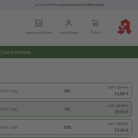
persönliche
pharmazeutische Beratung
Rezept einlösen
Mein Konto
0,00 €
Deine Vorteile
AVP:
12,95 €
-8%
00 € / 1 kg)
11,88 €
AVP:
20,85 €
-4%
00 € / 1 kg)
19,93 €
AVP:
12,95 €
-10%
00 € / 1 kg)
11,66 €