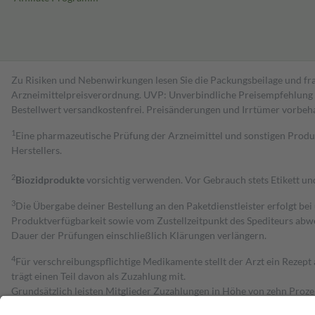
Zu Risiken und Nebenwirkungen lesen Sie die Packungsbeilage und fra
Arzneimittelpreisverordnung. UVP: Unverbindliche Preisempfehlung de
Bestell­wert versand­kosten­frei. Preisänderungen und Irrtümer vorbeh
1
Eine pharmazeutische Prüfung der Arzneimittel und sonstigen Pro
Herstellers.
2
Biozidprodukte
vorsichtig verwenden. Vor Gebrauch stets Etikett u
3
Die Übergabe deiner Bestellung an den Paketdienstleister erfolgt bei
Produktverfügbarkeit sowie vom Zustellzeitpunkt des Spediteurs abwe
Dauer der Prüfungen einschließlich Klärungen verlängern.
4
Für verschreibungspflichtige Medikamente stellt der Arzt ein Rezept 
trägt einen Teil davon als Zuzahlung mit.
Grundsätzlich leisten Mitglieder Zuzahlungen in Höhe von zehn Proz
zu entrichten.