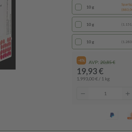
Sparti
10 g
(883,00
10 g
(1.151,
10 g
(1.283,
-4%
AVP:
20,85 €
19,93 €
1.993,00 € / 1 kg