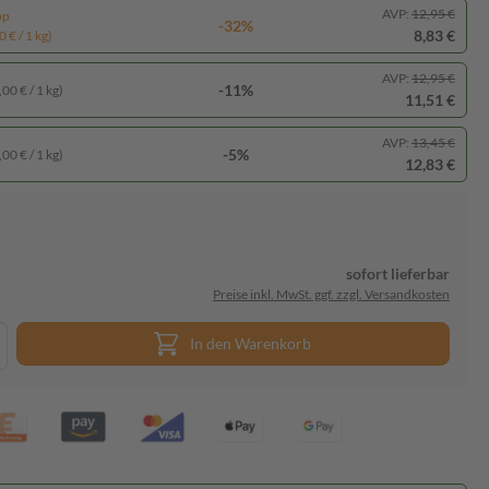
AVP:
12,95 €
pp
-32%
8,83 €
 € / 1 kg)
AVP:
12,95 €
-11%
00 € / 1 kg)
11,51 €
AVP:
13,45 €
-5%
00 € / 1 kg)
12,83 €
sofort lieferbar
Preise inkl. MwSt. ggf. zzgl. Versandkosten
In den Warenkorb