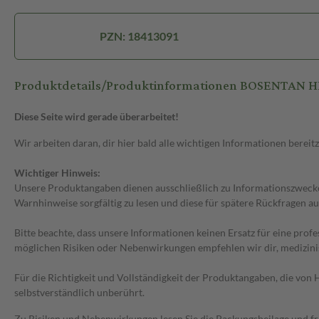
PZN: 18413091
Produktdetails/Produktinformationen BOSENTAN 
Diese Seite wird gerade überarbeitet!
Wir arbeiten daran, dir hier bald alle wichtigen Informationen bereitz
Wichtiger Hinweis:
Unsere Produktangaben dienen ausschließlich zu Informationszwecken
Warnhinweise sorgfältig zu lesen und diese für spätere Rückfragen au
Bitte beachte, dass unsere Informationen keinen Ersatz für eine prof
möglichen Risiken oder Nebenwirkungen empfehlen wir dir, medizini
Für die Richtigkeit und Vollständigkeit der Produktangaben, die vo
selbstverständlich unberührt.
Zu Risiken und Nebenwirkungen lesen Sie die Packungsbeilage und frag