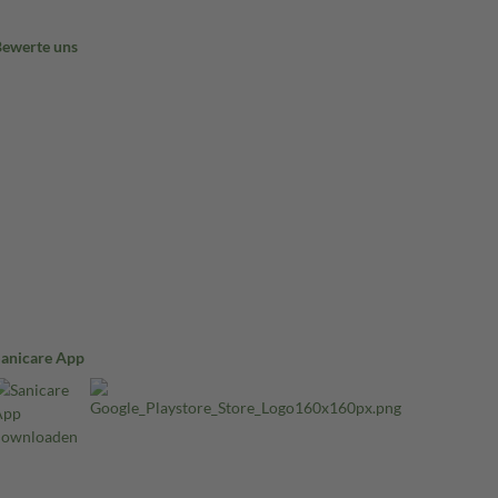
Bewerte uns
Sanicare App