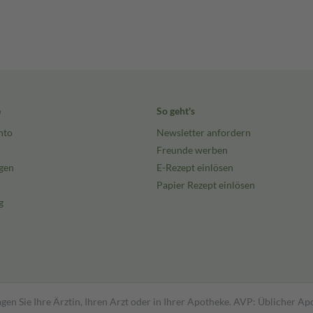
e
So geht's
nto
Newsletter anfordern
Freunde werben
gen
E-Rezept einlösen
Papier Rezept einlösen
g
gen Sie Ihre Ärztin, Ihren Arzt oder in Ihrer Apotheke. AVP: Üblicher A