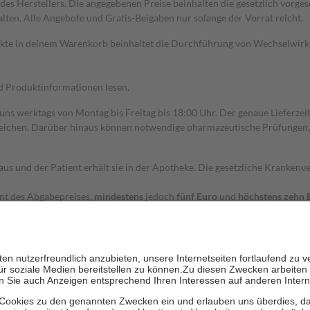
s Herstellers. Die angegebenen Preise beinhalten die gesetzlich vorgesc
alten. Alle Angebote und Gratis-Beigaben nur solange der Vorrat reicht.
dukte in deinem Warenkorb beinhaltet die Durchführung von Wechselwir
nd Produktinformationen lesen.
 uns werktags von Montag bis Freitag bis 18:00 Uhr. Der genaue Lieferze
ichen. Darüber hinaus können notwendige pharmazeutische Prüfungen, die
aus und der Patient erhält sie in der Apotheke. Die gesetzliche Krankenv
ent des Abgabepreises,
mindestens
jedoch
fünf Euro
und
höchstens zehn 
zehn Prozent der Kosten sowie zehn Euro je Verordnung.
rken und die besondere Stellung der Familie zu unterstützen, fallen
kein
 Ausnahme der Fahrkosten
 getragen werden