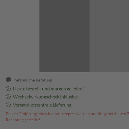
Abbildung kann abweichen
Persönliche Beratung
Heute bestellt und morgen geliefert³
Wechselwirkungscheck inklusive
Versandkostenfreie Lieferung
Bei der Einlösung eines Kassenrezeptes werden nur die gesetzlichen 
Rechnung gestellt.⁴