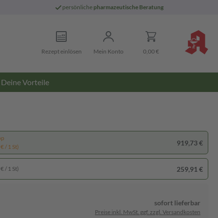
persönliche
pharmazeutische Beratung
Rezept einlösen
Mein Konto
0,00 €
Deine Vorteile
pp
919,73 €
€ / 1 St)
259,91 €
€ / 1 St)
sofort lieferbar
Preise inkl. MwSt. ggf. zzgl. Versandkosten