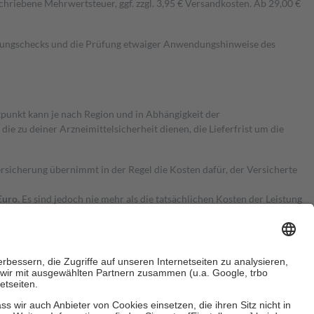
hriebene Mehrwertsteuer, ggf. zzgl. 3,95 € Versandkosten. Ab 29,00 €
kungschecks und die Prüfung etwaiger Anwendungshinweise des
itpunkt kann je nach Region und in Abhängigkeit der
 zu deiner Arzneimittelsicherheit dienen, die Lieferfrist um die
ersicherung übernimmt in der Regel die Kosten dafür, der Versicherte
Euro.
Es sind jedoch nie mehr als die tatsächlichen Kosten der Leistung
e Zuzahlungen
an bei: