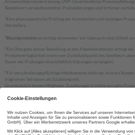
Arzneimittelpreisverordnung. UVP: Unverbindliche Preisempfehlung de
Bestell­wert versand­kosten­frei. Preisänderungen und Irrtümer vorbeh
1
Eine pharmazeutische Prüfung der Arzneimittel und sonstigen Pro
Herstellers.
2
Biozidprodukte
vorsichtig verwenden. Vor Gebrauch stets Etikett u
3
Die Übergabe deiner Bestellung an den Paketdienstleister erfolgt bei
Produktverfügbarkeit sowie vom Zustellzeitpunkt des Spediteurs abwe
Dauer der Prüfungen einschließlich Klärungen verlängern.
4
Für verschreibungspflichtige Medikamente stellt der Arzt ein Rezept 
trägt einen Teil davon als Zuzahlung mit.
Grundsätzlich leisten Mitglieder Zuzahlungen in Höhe von zehn Proz
zu entrichten.
Diese Regeln gelten grundsätzlich auch für Online-Apotheken.
Bei Heilmitteln und häuslicher Krankenpflege beträgt die Zuzahlung 
Um das Engagement der Versicherten für ihre eigene Gesundheit zu stä
• Kindern und Jugendlichen bis zum vollendeten 18. Lebensjahr mit
• Untersuchungen zur Vorsorge und Früherkennung, die von der GKV
• empfohlenen Schutzimpfungen