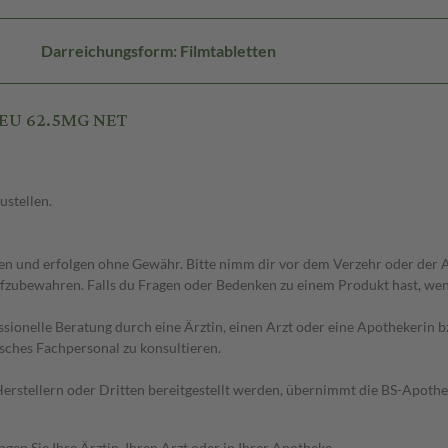
Darreichungsform: Filmtabletten
HEU 62.5MG NET
ustellen.
 und erfolgen ohne Gewähr. Bitte nimm dir vor dem Verzehr oder der An
fzubewahren. Falls du Fragen oder Bedenken zu einem Produkt hast, wende
essionelle Beratung durch eine Ärztin, einen Arzt oder eine Apothekerin
sches Fachpersonal zu konsultieren.
n Herstellern oder Dritten bereitgestellt werden, übernimmt die BS-Apot
en Sie Ihre Ärztin, Ihren Arzt oder in Ihrer Apotheke.