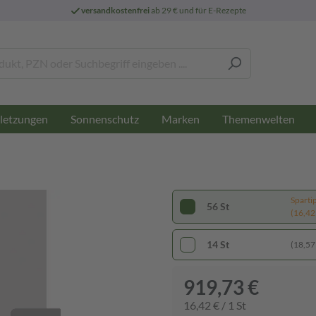
versandkostenfrei
ab 29 € und für E-Rezepte
letzungen
Sonnenschutz
Marken
Themenwelten
Sparti
56 St
(16,42 
14 St
(18,57 
919,73 €
16,42 € / 1 St