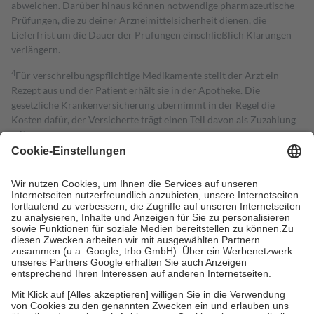
abweichen. Darüber hinaus können notwendige pharmazeutische
Prüfungen, die zu deiner Arzneimittelsicherheit dienen, die
Lieferfrist um die Dauer der Prüfungen einschließlich Klärungen
verlängern.
4
Für verschreibungspflichtige Medikamente stellt der Arzt ein
Rezept aus und der Patient erhält sie in der Apotheke. Die
gesetzliche Krankenversicherung übernimmt in der Regel die
Kosten dafür, der Versicherte trägt einen Teil davon als Zuzahlung
mit.
Grundsätzlich leisten Mitglieder Zuzahlungen in Höhe von zehn
Prozent des Abgabepreises,
mindestens
jedoch
fünf Euro
und
höchstens zehn Euro.
Es sind jedoch nie mehr als die tatsächlichen
Kosten der Leistung zu entrichten.
Diese Regeln gelten grundsätzlich auch für Online-Apotheken.
Bei Heilmitteln und häuslicher Krankenpflege beträgt die
Zuzahlung zehn Prozent der Kosten sowie zehn Euro je
Verordnung.
Um das Engagement der Versicherten für ihre eigene Gesundheit zu
stärken und die besondere Stellung der Familie zu unterstützen,
fallen
keine Zuzahlungen
an bei:
• Kindern und Jugendlichen bis zum vollendeten 18. Lebensjahr