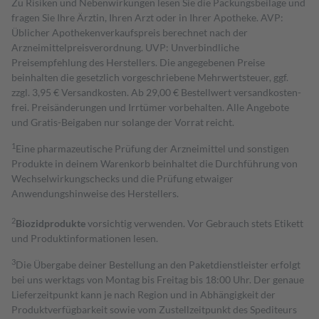
Zu Risiken und Nebenwirkungen lesen Sie die Packungsbeilage und
fragen Sie Ihre Ärztin, Ihren Arzt oder in Ihrer Apotheke. AVP:
Üblicher Apothekenverkaufspreis berechnet nach der
Arzneimittelpreisverordnung. UVP: Unverbindliche
Preisempfehlung des Herstellers. Die angegebenen Preise
beinhalten die gesetzlich vorgeschriebene Mehrwertsteuer, ggf.
zzgl. 3,95 € Versandkosten. Ab 29,00 € Bestell­wert versand­kosten­
frei. Preisänderungen und Irrtümer vorbehalten. Alle Angebote
und Gratis-Beigaben nur solange der Vorrat reicht.
1
Eine pharmazeutische Prüfung der Arzneimittel und sonstigen
Produkte in deinem Warenkorb beinhaltet die Durchführung von
Wechselwirkungschecks und die Prüfung etwaiger
Anwendungshinweise des Herstellers.
2
Biozidprodukte
vorsichtig verwenden. Vor Gebrauch stets Etikett
und Produktinformationen lesen.
3
Die Übergabe deiner Bestellung an den Paketdienstleister erfolgt
bei uns werktags von Montag bis Freitag bis 18:00 Uhr. Der genaue
Lieferzeitpunkt kann je nach Region und in Abhängigkeit der
Produktverfügbarkeit sowie vom Zustellzeitpunkt des Spediteurs